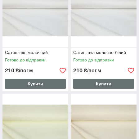
прилади.
5. Гладити річ краще тоді, коли вона ще до кінця не висохла.
Співвідношення споживчих характеристик і вартості
дозволяє сказати, що твіл-сатин є однією з кращих тканини
для домашнього текстилю та пошиття одягу.
Відрізаємо від
0.5 мп кроком в 10 см.
Сатин-твіл молочний
Сатин-твіл молочно-білий
Готово до відправки
Готово до відправки
210
210
₴/пог.м
₴/пог.м
Купити
Купити