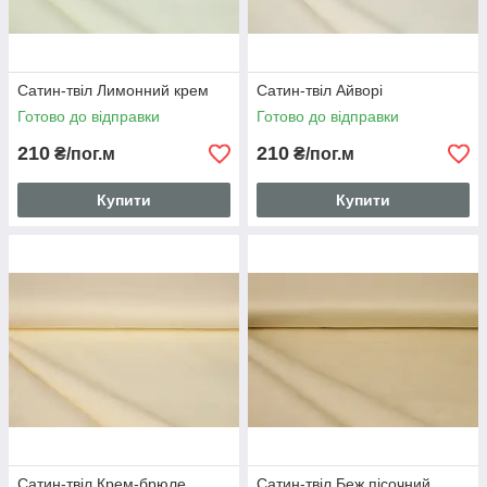
Сатин-твіл Лимонний крем
Сатин-твіл Айворі
Готово до відправки
Готово до відправки
210
210
₴/пог.м
₴/пог.м
Купити
Купити
Сатин-твіл Крем-брюле
Сатин-твіл Беж пісочний