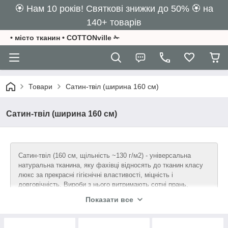
🏵️ Нам 10 років! Святкові знижки до 50% 🏵️ на
140+ товарів
• місто тканин • COTTONville ✁
Товари
Сатин-твіл (ширина 160 см)
Сатин-твіл (ширина 160 см)
Сатин-твіл (160 см, щільність ~130 г/м2) - універсальна
натуральна тканина, яку фахівці відносять до тканин класу
люкс за прекрасні гігієнічні властивості, міцність і
довговічність. Вироби з нього витримають сотні прань,
зберігаючи форму, структуру тканини і яскравість фарб.
Показати все
По своїй структурі полотно нагадує класичний сатин, але
відрізняється від нього більш низькою щільністю
переплетення волокон. Для створення тканини