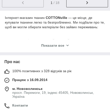
1
/ 18
Інтернет-магазин тканин
COTTONville
— це місце, де
купувати тканини легко та безпроблемно. Ми подбали про те,
щоб ви могли обирати матеріали без зайвих переживань:
у каталозі представлений широкий асортимент
якісних тканин із натуральним складом для постільної
Показати все
білизни, дитячого текстилю, легкого одягу й творчих
проєктів
кольори відповідають реальності, описи — детальні,
Про нас
а кожна позиція ретельно перевірена перед
відправкою (в разі помилки швидко і безкоштовно
100% позитивних з 328 відгуків за рік
замінимо або повернемо кошти)
Працює з 16.09.2014
ми розуміємо, як важливо побачити фактуру ближче
або уточнити відтінок, тому надаємо професійні
м. Нововолинськ
консультації та за потреби робимо додаткові фото й
просп. Перемоги, 19, індекс 45405, Нововолинськ,
відео тканин. Відрізаємо від 0,5 погонного метра
Україна
кроком у 10 см — ви купуєте саме стільки, скільки
потрібно
Контакти