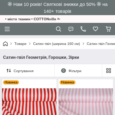
🏵️ Нам 10 років! Святкові знижки до 50% 🏵️ на
140+ товарів
• місто тканин • COTTONville ✁
Товари
Сатин-твіл (ширина 160 см)
Сатин-твіл Геоме
Сатин-твіл Геометрія, Горошки, Зірки
Сортування
0
Фільтри
Новинка
Новинка