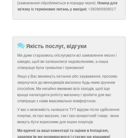
(замовлення обробляються в порядку черги).
Номер для
зв'язку із термінових питань у вихідні:
+380969908017
Якість послуг, відгуки
Ми дуже стараємось обслугувати всі замовлення якісно і
швидко, щоб ви залишилися задоволеними, а наша
співпраця була тривалою і приємною!
Якщо у Вас виникнуть питання або зауваження, просимо
звернутися до менеджерів магазину будь-яким зручним
способом. Ми негайно вживемо всіх заходів, щоб іще
краще налагодити роботу магазину і зробити для вас
співпрацю з нами максимально комфортною.
У вас є можливість залишати
ТУТ
відгуки після здійснення
покупки, як про магазин, так і про конкретний товар - вони
можуть бути корисними для інших покупців.
Ми вдячні за ваші коментарі та оцінки в Instagram,
завдяки їм ми розвиваємося і стаємо ще кращими!