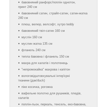
бавовняний ранфорс/поплін однотон,
принт 240 см
бавовняний сатин, страйп-сатин, сатин-жатка
240 см
плюш, велюр, велсофт, хутро teddy
бавовняний твіл-сатин 160 см
муслін 160 см
муслин жатка 135 см
фланель 240 см
тепла бавовна і фланель 150 см
махра для халатів і полотенець
"непромокайка" махрова і капітон
вологовідштовхувальні інтер'єрні
тканини (дак/duck)
піке косичка, рогожка
вафельне полотно для рушників, пледів,
халатів
поплін-льон, перкаль, тенсель, еко-бавовна,