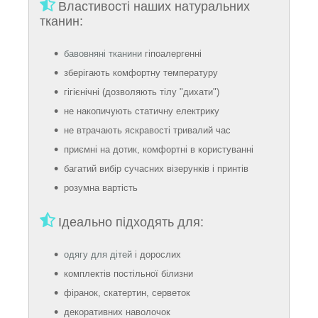
Властивості наших натуральних
тканин:
бавовняні тканини
гіпоалергенні
зберігають комфортну температуру
гігієнічні (дозволяють тілу "дихати")
не накопичують статичну електрику
не втрачають яскравості тривалий час
приємні на дотик, комфортні в користуванні
багатий вибір сучасних візерунків і принтів
розумна вартість
Ідеально підходять для:
одягу для дітей
і дорослих
комплектів постільної білизни
фіранок, скатертин, серветок
декоративних наволочок