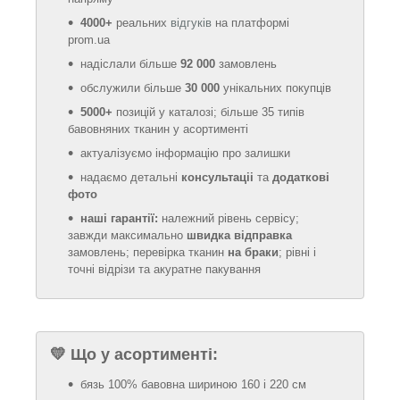
4000+
реальних
відгуків
на платформі
prom.ua
надіслали більше
92 000
замовлень
обслужили більше
30 000
унікальних покупців
5000+
позицій у каталозі; більше 35 типів
бавовняних тканин у асортименті
актуалізуємо інформацію про залишки
надаємо детальні
консультаціі
та
додаткові
фото
наші гарантії:
належний рівень сервісу;
завжди максимально
швидка відправка
замовлень; перевірка тканин
на браки
; рівні і
точні відрізи та акуратне пакування
💛
Що у асортименті:
бязь 100% бавовна шириною 160 і 220 см