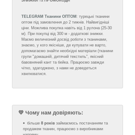
ЗНИЖКИ
та
ПРОМОКОДИ
TELEGRAM Тканини ОПТОМ
: турецькі тканини
оптом під замовлення до 2 тижнів. Найвигідніші
ціни. Можлива покупка навіть від 1 рулона (25-30
м). При покупці від 300 м - додаткові знижки.
Маємо величезний досвід роботи з тканинами,
знаємо, у кого якісніше, де купувати не варто,
допомагаємо знайти необхідні матеріали (тканини
групи "домашній, дитячий текстиль", якісний
бавовняний кант та бейка. Працюємо завжди
чітко, здагоджено, з нами не доведеться
хвилюватися.
💛
Чому нам довіряють:
більше
8 років
займаємось постачанням та
продажем тканин, працюємо з виробниками
напряму