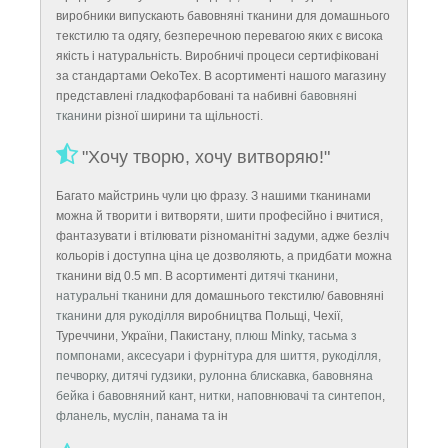
виробники випускають бавовняні тканини для домашнього
текстилю та одягу, безперечною перевагою яких є висока
якість і натуральність. Виробничі
процеси сертифіковані
за стандартами OekoTex.
В асортименті нашого магазину
представлені гладкофарбовані та набивні
бавовняні
тканини
різної ширини та щільності.
"Хочу творю, хочу витворяю!"
Багато майстринь чули цю фразу. З нашими тканинами
можна й творити і витворяти, шити професійно і вчитися,
фантазувати і втілювати різноманітні задуми, адже безліч
кольорів і доступна ціна це дозволяють, а придбати можна
тканини від 0.5 мп. В асортименті
дитячі тканини
,
натуральні тканини
для домашнього текстилю/ бавовняні
тканини для рукоділля
виробництва Польщі, Чехії,
Туреччини, України, Пакистану,
плюш Minky
,
тасьма з
помпонами
,
аксесуари і фурнітура для шиття, рукоділля,
печворку
,
дитячі гудзики
,
рулонна блискавка
,
бавовняна
бейка
і
бавовняний кант
,
нитки
,
наповнювачі та синтепон
,
ф
ланель
,
муслін
, панама та ін