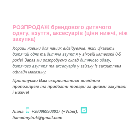
РОЗПРОДАЖ брендового дитячого
одягу, взуття, аксесуарів (ціни нижчі, ніж
закупка)
Хороші новини для наших відвідувачів, яких цікавить
дитячий одяг
та
дитяча взуття
у віковій категорії 0-5
років! Зараз ми розпродуємо склад
дитячого одягу
,
дитячого взуття
та
аксесуарів
у зв'язку із закриттям
офлайн магазину.
Пропонуємо Вам скористатися вигідною
пропозицією та придбати товари за цінами закупівлі
і нижче!
Ліана
+380969908017
(+Viber),
lianadmytruk@gmail.com