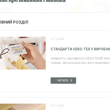
і про тканини і шиття
ОВНИЙ РОЗДІЛ
01.12.2025
СТАНДАРТИ OEKO-TEX У ВИРОБН
Наявність сертифікату OEKO-TEX® Stand
тканин. Детальніше про його важливість
ЧИТАТИ
29.11.2025