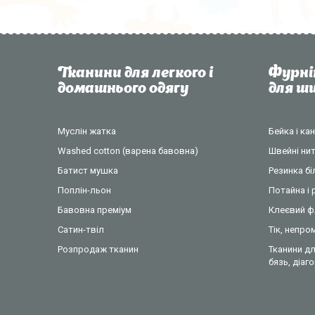
Тканини для легкого і
Фурні
домашнього одягу
для 
Муслін жатка
Бейка і ка
Washed cotton (варена бавовна)
Швейні нит
Батист мушка
Резинка б
Поплін-льон
Потайна і 
Бавовна преміум
Клеєвий ф
Сатин-твіл
Тік, непр
Розпродаж тканин
Тканини дл
бязь, діаг