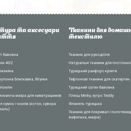
тура та аксесуари
Тканини для домашн
шиття
текстилю
нт бавовна
Тканини для рукоділля
ки 40/2
Натуральні тканини для постільної
ілизняна
Турецький ранфорс купити
рулонна блискавка, бігунки
Тефлонові тканини для скатертин
лізелін
Турецький сатин бавовна
омокаюча махра для наматрацників
Плюш Minky, хутро Teddy
я сумок і чохлів (котон, сувора
Фланель турецька
ональ)
Тканини для покривал і полотенец
вафелька, махра)