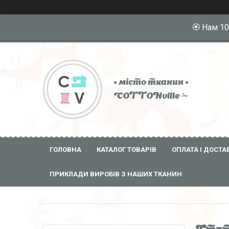
🏵️ Нам 1
• місто тканин •
COTTONville ✁
ГОЛОВНА
КАТАЛОГ ТОВАРІВ
ОПЛАТА І ДОСТА
ПРИКЛАДИ ВИРОБІВ З НАШИХ ТКАНИН