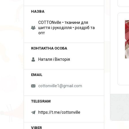
COTTONville • тканини для
шиття і рукоділля • роздріб та
опт
Наталя і Вікторія
cottonville1@gmail.com
https://t.me/cottonville