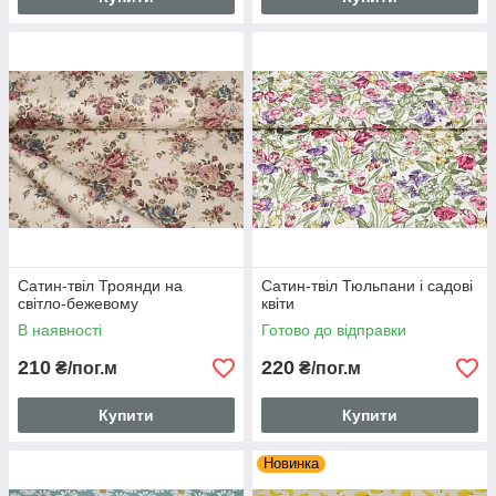
Сатин-твіл Троянди на
Сатин-твіл Тюльпани і садові
світло-бежевому
квіти
В наявності
Готово до відправки
210
220
₴/пог.м
₴/пог.м
Купити
Купити
Новинка