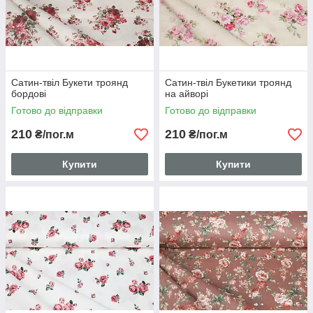
Сатин-твіл Букети троянд
Сатин-твіл Букетики троянд
бордові
на айворі
Готово до відправки
Готово до відправки
210
210
₴/пог.м
₴/пог.м
Купити
Купити