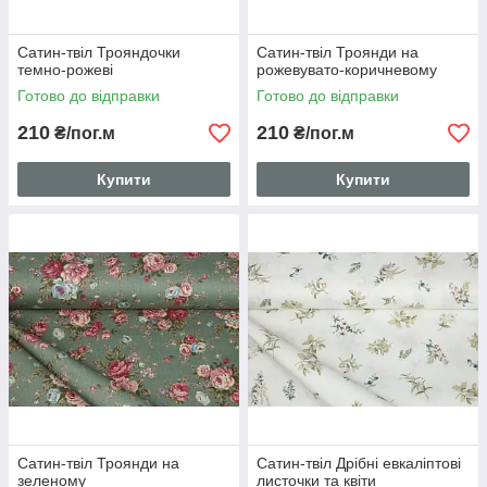
Сатин-твіл Трояндочки
Сатин-твіл Троянди на
темно-рожеві
рожевувато-коричневому
Готово до відправки
Готово до відправки
210
210
₴/пог.м
₴/пог.м
Купити
Купити
Сатин-твіл Троянди на
Сатин-твіл Дрібні евкаліптові
зеленому
листочки та квіти