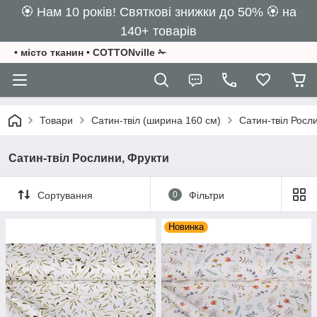
🏵️ Нам 10 років! Святкові знижки до 50% 🏵️ на
140+ товарів
• місто тканин • COTTONville ✁
Товари
Сатин-твіл (ширина 160 см)
Сатин-твіл Росл
Сатин-твіл Рослини, Фрукти
Сортування
0
Фільтри
Новинка