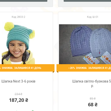
2833-2
Ш-01
%
–20%
ЗАЛИШИВСЯ 41 ДЕНЬ
ЗАЛИШИВСЯ 41 Д
Шапка Next 3-6 років
Шапка світло-бузкова 
р.
234 ₴
187,20 ₴
85 ₴
68 ₴