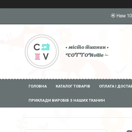
🏵️ Нам 1
• місто тканин •
COTTONville ✁
ГОЛОВНА
КАТАЛОГ ТОВАРІВ
ОПЛАТА І ДОСТА
ПРИКЛАДИ ВИРОБІВ З НАШИХ ТКАНИН