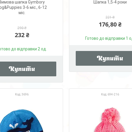
Зимова шапка Gymbory
Шапка 1,5-4 роки
og&Puppies 3-6 міс., 6-12
міс.
221 ₴
176,80 ₴
290 ₴
232 ₴
Готово до відправки 1 о
отово до відправки 2 од.
Купити
Купити
3696
694-216