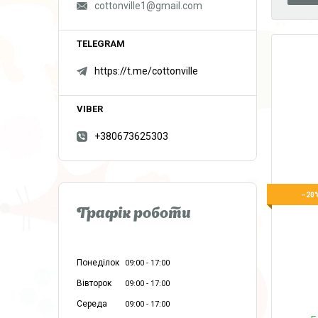
cottonville1@gmail.com
https://t.me/cottonville
+380673625303
–20
Графік роботи
Понеділок
09:00
17:00
Вівторок
09:00
17:00
Середа
09:00
17:00