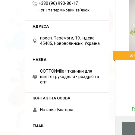
+380 (96) 990-80-17
ГУРТ та терміновий зв'язок
просп. Перемоги, 19, індекс
45405, Нововолинськ, Україна
–20
COTTONville • тканини для
шиття і рукоділля • роздріб та
опт
Г
Наталя і Вікторія