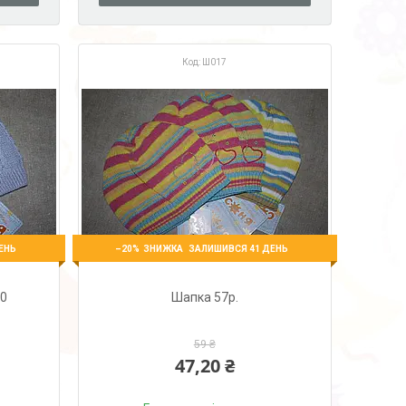
Ш017
–20%
ЕНЬ
ЗАЛИШИВСЯ 41 ДЕНЬ
50
Шапка 57р.
59 ₴
47,20 ₴