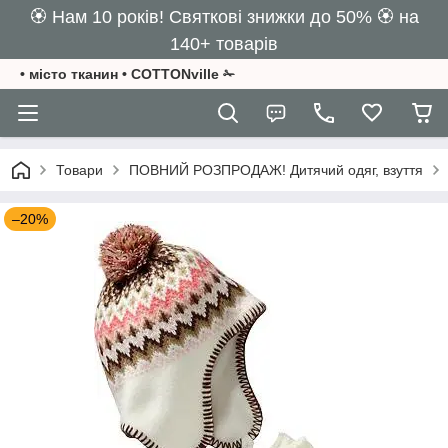
🏵️ Нам 10 років! Святкові знижки до 50% 🏵️ на
140+ товарів
• місто тканин • COTTONville ✁
Товари
ПОВНИЙ РОЗПРОДАЖ! Дитячий одяг, взуття
–20%