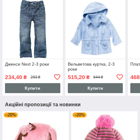
Джинси Next 2-3 роки
Вельветова куртка, 2-3
Плат
роки
234,40
515,20
468
₴
₴
293 ₴
644 ₴
Купити
Купити
Акційні пропозиції та новинки
–20%
–20%