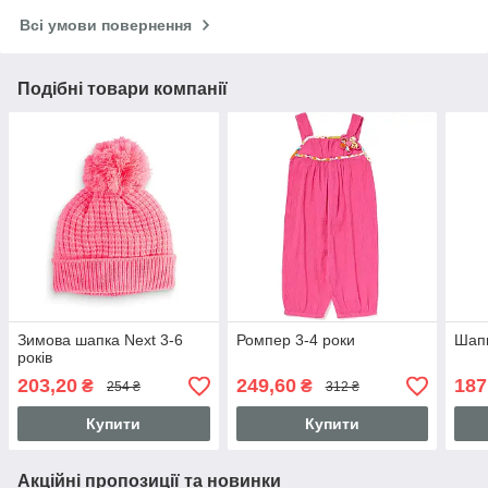
Всі умови повернення
Подібні товари компанії
Зимова шапка Next 3-6
Ромпер 3-4 роки
Шапк
років
203,20
249,60
187
₴
₴
254 ₴
312 ₴
Купити
Купити
Акційні пропозиції та новинки