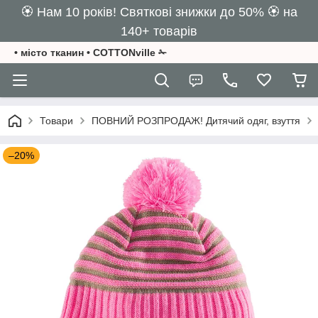
🏵️ Нам 10 років! Святкові знижки до 50% 🏵️ на
140+ товарів
• місто тканин • COTTONville ✁
Товари
ПОВНИЙ РОЗПРОДАЖ! Дитячий одяг, взуття
–20%