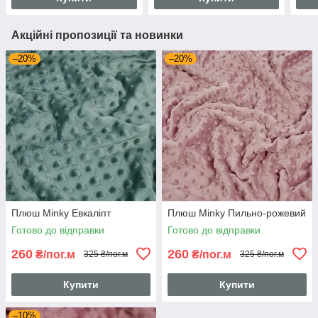
Акційні пропозиції та новинки
–20%
–20%
Плюш Minky Евкаліпт
Плюш Minky Пильно-рожевий
Готово до відправки
Готово до відправки
260
260
₴/пог.м
₴/пог.м
325 ₴/пог.м
325 ₴/пог.м
Купити
Купити
–10%