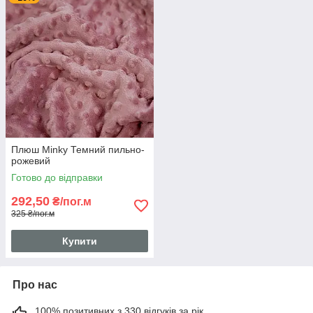
Плюш Minky Темний пильно-
рожевий
Готово до відправки
292,50
₴/пог.м
325 ₴/пог.м
Купити
Про нас
100% позитивних з 330 відгуків за рік