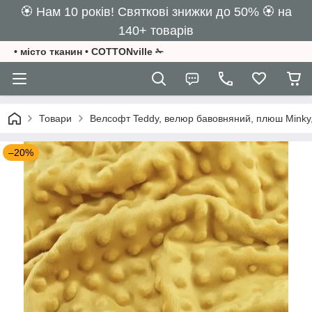
🏵️ Нам 10 років! Святкові знижки до 50% 🏵️ на
140+ товарів
• місто тканин • COTTONville ✁
Товари
Велсофт Teddy, велюр бавовняний, плюш Minky,
–20%