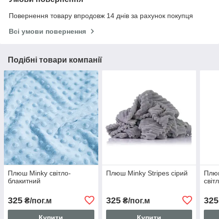
Повернення товару впродовж 14 днів за рахунок покупця
Всі умови повернення
Подібні товари компанії
Плюш Minky світло-
Плюш Minky Stripes сірий
Плюш
блакитний
світ
325
325
325
₴/пог.м
₴/пог.м
Купити
Купити