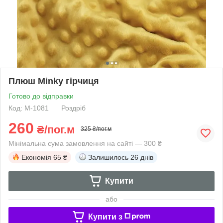
Плюш Minky гірчиця
Готово до відправки
Код: М-1081
Роздріб
260
₴/пог.м
325 ₴/пог.м
Мінімальна сума замовлення на сайті — 300 ₴
Економія
65 ₴
Залишилось
26 днів
Купити
або
Купити з