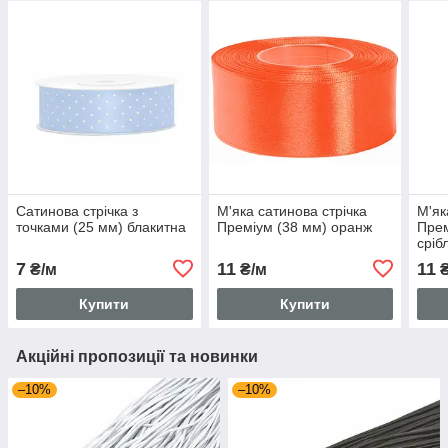
Сатинова стрічка з
М'яка сатинова стрічка
М'як
точками (25 мм) блакитна
Преміум (38 мм) оранж
Прем
сріб
7
11
11
₴/м
₴/м
₴
Купити
Купити
Акційні пропозиції та новинки
–10%
–10%