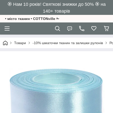
🏵️ Нам 10 років! Святкові знижки до 50% 🏵️ на
140+ товарів
• місто тканин • COTTONville ✁
Товари
-10% шматочки тканин та залишки рулонів
Ро