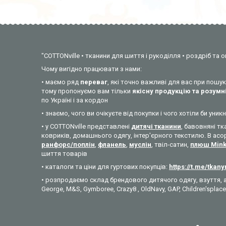
"COTTONville • тканини для шиття і рукоділля • роздріб та о
Чому вигідно працювати з нами:
• маємо ряд
переваг
, які точно важливі для вас при пош
тому пропонуємо вам тільки
якісну продукцію та розумні
по Україні і за кордон
• знаємо, чого ви очікуєте від покупки і чого хотіли би у
• у COTTONville представлені
дитячі тканини
, бавовняні тк
ковриків, домашнього одягу, інтер'єрного текстилю. В асо
ранфорс/поплін
,
фланель
,
муслін
, твіл-сатин,
плюш Min
шиття товарів
• каталоги та ціни для гуртових покупців:
https://t.me/tkan
• розпродаємо склад брендового дитячого одягу, взуття, а
George, M&S, Gymboree, Crazy8 , OldNavy, GAP, Children'splace