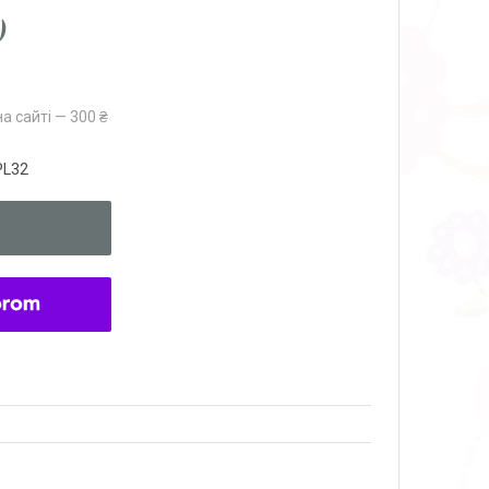
)
а сайті — 300 ₴
PL32