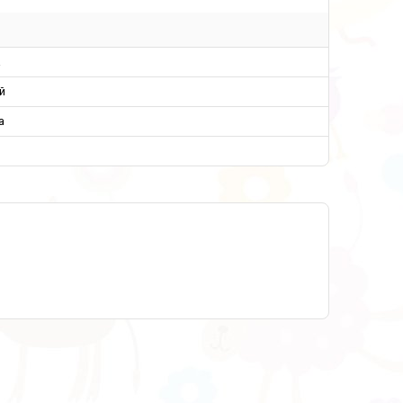
а
й
а