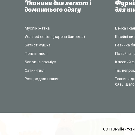
Тканини для легкого і
Фурні
домашнього одягу
для 
Муслін жатка
Бейка і ка
Washed cotton (варена бавовна)
Швейні нит
Батист мушка
Резинка б
Поплін-льон
Потайна і 
Бавовна преміум
Клеєвий ф
Сатин-твіл
Тік, непр
Розпродаж тканин
Тканини дл
бязь, діаг