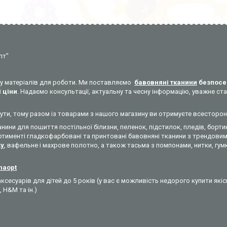
пт"
уку матеріалів для роботи. Ми поставляємо
бавовняні тканини
безпосе
 ціни
. Надаємо консультації, актуальну та чесну інформацію, уважне 
никнути, тому разом із товарами з нашого магазину ви отримуєте всесторо
анини для пошиття постільної білизни, пеленок, підстилок, пледів, бортик
ртименті гладкофарбовані та принтовані бавовняні тканини з трендовими
ky
, вафельне і махрове полотно, а також тасьма з помпонами, нитки, гумк
ynaopt
ксесуарів для дітей до 5 років (у вас є можливість недорого купити які
, H&M та ін.)