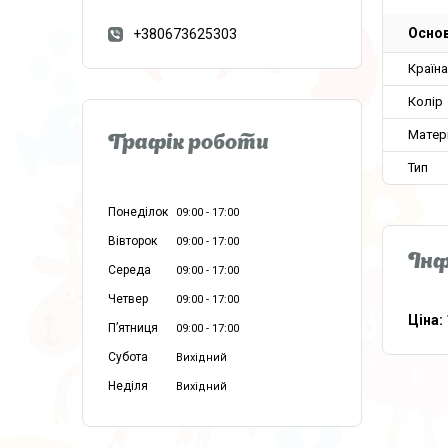
Основ
+380673625303
Країн
Колір
Матер
Графік роботи
Тип
Понеділок
09:00
17:00
Вівторок
09:00
17:00
Інф
Середа
09:00
17:00
Четвер
09:00
17:00
Ціна:
Пʼятниця
09:00
17:00
Субота
Вихідний
Неділя
Вихідний