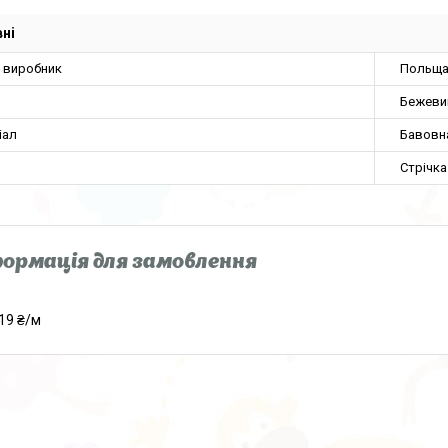
ні
а виробник
Польщ
Бежеви
іал
Бавовн
Стрічка
ормація для замовлення
19 ₴/м