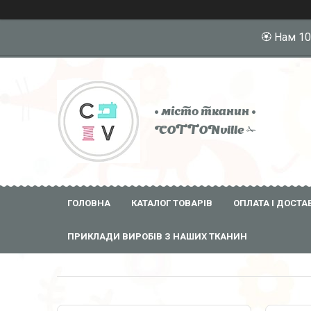
🏵️ Нам 1
• місто тканин •
COTTONville ✁
ГОЛОВНА
КАТАЛОГ ТОВАРІВ
ОПЛАТА І ДОСТА
ПРИКЛАДИ ВИРОБІВ З НАШИХ ТКАНИН