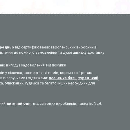
редньо
від сертифікованих європейських виробників,
ставлення до кожного замовлення та дуже швидку доставку
нню вигоду і задоволення від покупки
ів у ліжечка, конвертів, вігвамів, корзин та ігрових
 візерунками і відтінками:
польська бязь
,
турецький
а, блискавки, гудзики та багато інших необхідних для
сний
дитячий одяг
від світових виробників, таких як Next,