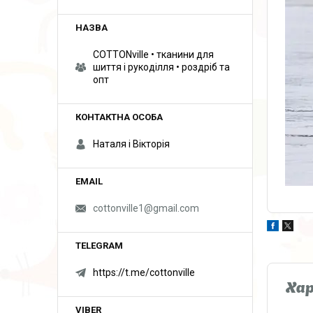
COTTONville • тканини для
шиття і рукоділля • роздріб та
опт
Наталя і Вікторія
cottonville1@gmail.com
https://t.me/cottonville
Ха