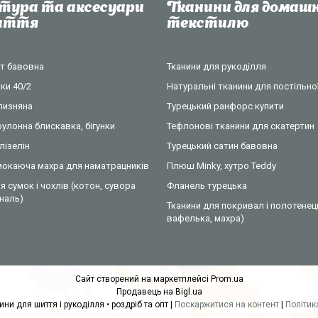
тура та аксесуари
Тканини для домашн
шиття
текстилю
нт бавовна
Тканини для рукоділля
ки 40/2
Натуральні тканини для постільної
ілизняна
Турецький ранфорс купити
рулонна блискавка, бігунки
Тефлонові тканини для скатертин
лізелін
Турецький сатин бавовна
омокаюча махра для наматрацників
Плюш Minky, хутро Teddy
я сумок і чохлів (котон, сувора
Фланель турецька
ональ)
Тканини для покривал і полотенец
вафелька, махра)
Сайт створений на маркетплейсі
Prom.ua
Продавець на Bigl.ua
COTTONville • тканини для шиття і рукоділля • роздріб та опт |
Поскаржитися на контент
|
Політик