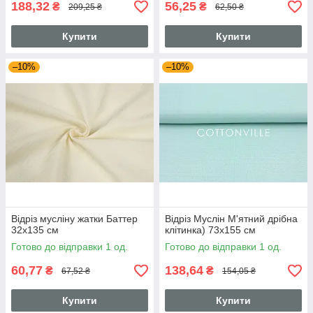
188,32
56,25
₴
₴
209,25 ₴
62,50 ₴
Купити
Купити
–10%
–10%
Відріз мусліну жатки Баттер
Відріз Муслін М'ятний дрібна
32х135 см
клітинка) 73х155 см
Готово до відправки 1 од.
Готово до відправки 1 од.
60,77
138,64
₴
₴
67,52 ₴
154,05 ₴
Купити
Купити