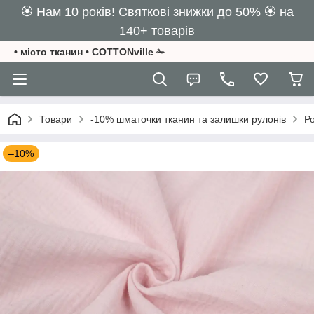
🏵️ Нам 10 років! Святкові знижки до 50% 🏵️ на
140+ товарів
• місто тканин • COTTONville ✁
Товари
-10% шматочки тканин та залишки рулонів
Ро
–10%