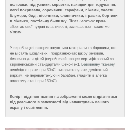
пелюшки, підгузники, серветки, накидки для годування,
легкі покривала, сорочечки, сарафани, піжами, халати,
блумери, боді, пісочники, слинявчики, іграшки, бортики
в ліжечко, постільну былизну.
Після багатьох прань
зберігає свої чудові властивості, залишається таким же
м'яким.
У виробництві використовуються матеріали та барвники, що
не містять шкідливих і подразнюючих шкіру речовин,
безпечна для дітей (виробничий процес сертифікований за
європейськими стандартами Oeko-Tex).
Бавовняну тканину
необхідно прати при 30
о
С, використовувати делікатний
віджим, не перевантажуючи барабан, гладити в злегка
вологому стані при 130
о
С).
Колір і відтінок тканин на зображенні може відрізнятися
від реального в залежності від налаштувань вашого
екрану і освітлення.