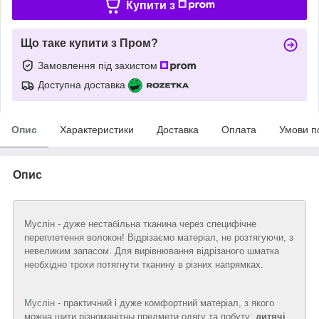
Купити з
Що таке купити з Пром?
Замовлення під захистом
Доступна доставка
Опис
Характеристики
Доставка
Оплата
Умови п
Опис
Муслін - дуже нестабільна тканина через специфічне
переплетення волокон! Відрізаємо матеріал, не розтягуючи, з
невеликим запасом. Для вирівнювання відрізаного шматка
необхідно трохи потягнути тканину в різних напрямках.
Муслін
- практичний і дуже комфортний матеріал, з якого
можна шити різноманітны предмети одягу та побуту:
дитячі