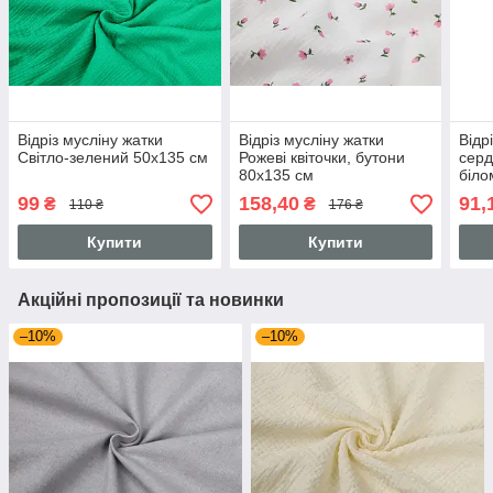
Відріз мусліну жатки
Відріз мусліну жатки
Відр
Світло-зелений 50х135 см
Рожеві квіточки, бутони
серд
80х135 см
біло
99
158,40
91,
₴
₴
110 ₴
176 ₴
Купити
Купити
Акційні пропозиції та новинки
–10%
–10%