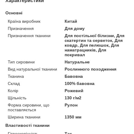
Характеристики
Основні
Країна виробник
Китай
Призначення
Для дому
Призначення тканини
Для постільної білизни, Для
скатертин та серветок, Для
ковдр, Для пелюшок, Для
наматрацників, Для
покривал
Тип сировини
Натуральне
Вид натуральної тканини
Рослинного походження
Тканина
Бавовна
Склад
100% бавовна
Колір
Рожевий
Щільність
130 г/м2
Форма сировини, що
Рулон
поставляється
Ширина тканини
1350 мм
Властивості тканини
Гігроскопічність
Так