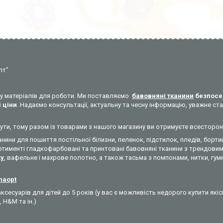
пт"
уку матеріалів для роботи. Ми поставляємо
бавовняні тканини
безпосе
 ціни
. Надаємо консультації, актуальну та чесну інформацію, уважне 
никнути, тому разом із товарами з нашого магазину ви отримуєте всесторо
анини для пошиття постільної білизни, пеленок, підстилок, пледів, бортик
ртименті гладкофарбовані та принтовані бавовняні тканини з трендовими
ky
, вафельне і махрове полотно, а також тасьма з помпонами, нитки, гумк
ynaopt
ксесуарів для дітей до 5 років (у вас є можливість недорого купити які
, H&M та ін.)