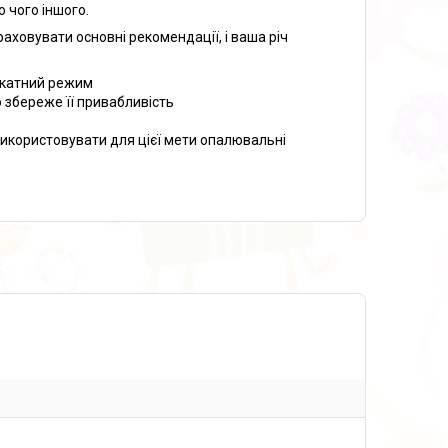
о чого іншого.
аховувати основні рекомендації, і ваша річ
лікатний режим
 збереже її привабливість
використовувати для цієї мети опалювальні