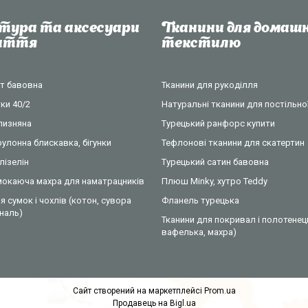
тура та аксесуари
Тканини для домашн
шиття
текстилю
нт бавовна
Тканини для рукоділля
ки 40/2
Натуральні тканини для постільної
ілизняна
Турецький ранфорс купити
рулонна блискавка, бігунки
Тефлонові тканини для скатертин
лізелін
Турецький сатин бавовна
омокаюча махра для наматрацників
Плюш Minky, хутро Teddy
я сумок і чохлів (котон, сувора
Фланель турецька
ональ)
Тканини для покривал і полотенец
вафелька, махра)
Сайт створений на маркетплейсі
Prom.ua
Продавець на Bigl.ua