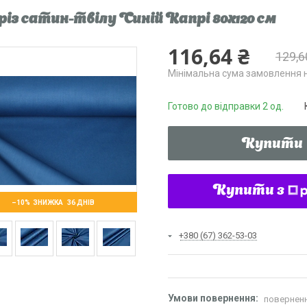
різ сатин-твілу Синій Капрі 80х120 см
116,64 ₴
129,6
Мінімальна сума замовлення н
Готово до відправки 2 од.
Купити
Купити з
–10%
36 ДНІВ
+380 (67) 362-53-03
поверненн