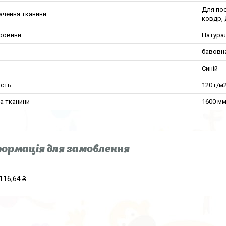
Для пос
ачення тканини
ковдр, 
ировини
Натура
бавовн
Синій
ість
120 г/м
а тканини
1600 м
ормація для замовлення
116,64 ₴