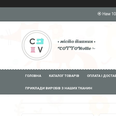
🏵️ Нам 1
• місто тканин •
COTTONville ✁
ГОЛОВНА
КАТАЛОГ ТОВАРІВ
ОПЛАТА І ДОСТА
ПРИКЛАДИ ВИРОБІВ З НАШИХ ТКАНИН