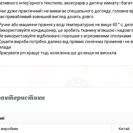
ативного інтер'єрного текстилю, аксесуарів у дитячу кімнату і багат
іал дуже практичний і не вимагає спеціального догляду, головне вр
гає привабливий зовнішній вигляд досить довго:
Ручне або машинне прання у воді температурою не вище 40 ° с, де
Використовуйте кондиціонер, це зробить тканину м'якшою і надовго
Не використовуйте відбілювачі і порошки з агресивними сполуками
Сушити вироби потрібно далеко від прямих сонячних променів і не 
илади
Прасувати річ краще тоді, коли вона ще до кінця не висохла
рактеристики
ні
а виробник
Китай