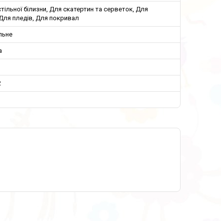
тільної білизни, Для скатертин та серветок, Для
Для пледів, Для покривал
льне
а
2
м