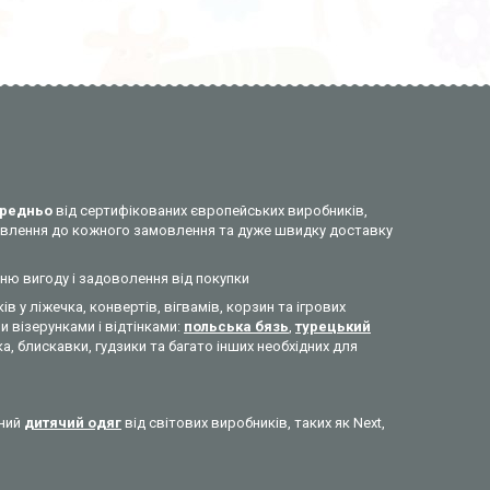
редньо
від сертифікованих європейських виробників,
ставлення до кожного замовлення та дуже швидку доставку
нню вигоду і задоволення від покупки
ів у ліжечка, конвертів, вігвамів, корзин та ігрових
 візерунками і відтінками:
польська бязь
,
турецький
а, блискавки, гудзики та багато інших необхідних для
сний
дитячий одяг
від світових виробників, таких як Next,