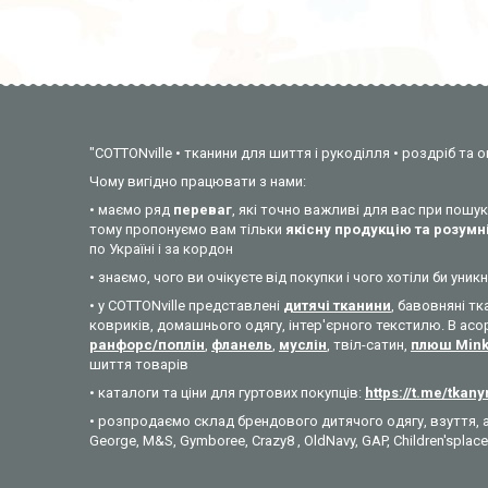
"COTTONville • тканини для шиття і рукоділля • роздріб та о
Чому вигідно працювати з нами:
• маємо ряд
переваг
, які точно важливі для вас при пош
тому пропонуємо вам тільки
якісну продукцію та розумні
по Україні і за кордон
• знаємо, чого ви очікуєте від покупки і чого хотіли би у
• у COTTONville представлені
дитячі тканини
, бавовняні тк
ковриків, домашнього одягу, інтер'єрного текстилю. В асо
ранфорс/поплін
,
фланель
,
муслін
, твіл-сатин,
плюш Min
шиття товарів
• каталоги та ціни для гуртових покупців:
https://t.me/tkan
• розпродаємо склад брендового дитячого одягу, взуття, а
George, M&S, Gymboree, Crazy8 , OldNavy, GAP, Children'splace