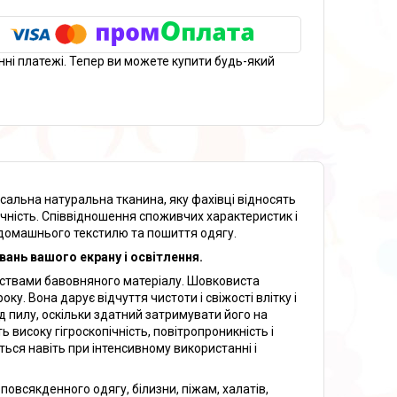
нні платежі. Тепер ви можете купити будь-який
рсальна натуральна тканина, яку фахівці відносять
овічність. Співвідношення споживчих характеристик і
я домашнього текстилю та пошиття одягу.
вань вашого екрану і освітлення.
їнствами бавовняного матеріалу. Шовковиста
ку. Вона дарує відчуття чистоти і свіжості влітку і
д пилу, оскільки здатний затримувати його на
ь високу гігроскопічність, повітропроникність і
ться навіть при інтенсивному використанні і
повсякденного одягу, білизни, піжам, халатів,