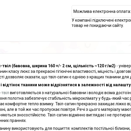
У компанії підключені електро
товар не покидаючи сайту.
-твіл (бавовна, ширина 160 +/- 2 см, щільність ~120 г/м2)
- уніве
нин класу люкс за прекрасні гігієнічні властивості, міцність і довг
сті дозволяє сказати, що твіл-сатин є однією з кращих тканини дл
 і відтінок тканини може відрізнятися в залежності від налашту
-твіл
виготовляється з натуральної бавовни і володіє всіма досто
хня полотна забезпечує стабільність мікроклімату у будь-який час ро
гає комфортне тепло взимку. Твіл-сатин прекрасно захищає ліжко ві
ні, але в той же час пропускає повітря. Речі з цього матеріалу мают
зняються зносостійкістю. Твіл-сатин відмінно виглядає і не протирає
нних праннях.
анину використовують для пошиття: комплектів постільної білизни, 