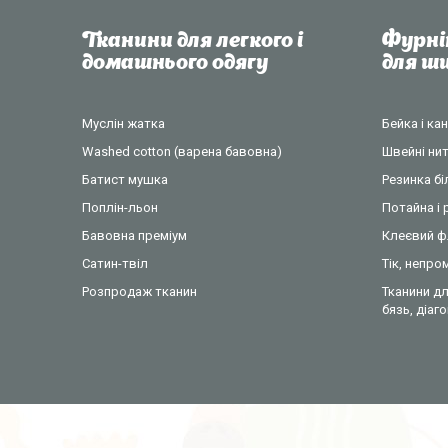
Тканини для легкого і
Фурні
домашнього одягу
для 
Муслін жатка
Бейка і ка
Washed cotton (варена бавовна)
Швейні нит
Батист мушка
Резинка б
Поплін-льон
Потайна і 
Бавовна преміум
Клеєвий ф
Сатин-твіл
Тік, непр
Розпродаж тканин
Тканини дл
бязь, діаг