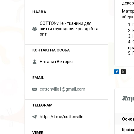
декор
Матер
збері
COTTONville • тканини для
шиття і рукоділля • роздріб та
опт
пр
Наталя і Вікторія
cottonville1@gmail.com
Ха
https://t.me/cottonville
Основ
Країн