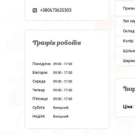
Призн
+380673625303
Тип с
Склад
Колір
Графік роботи
Щільн
Ширин
Понеділок
09:00
17:00
Вівторок
09:00
17:00
Середа
09:00
17:00
Інф
Четвер
09:00
17:00
Пʼятниця
09:00
17:00
Ціна:
Субота
Вихідний
Неділя
Вихідний