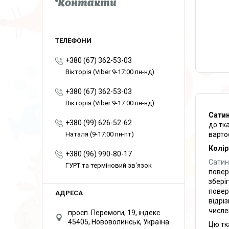
Контакти
+380 (67) 362-53-03
Вікторія (Viber 9-17:00 пн-нд)
+380 (67) 362-53-03
Вікторія (Viber 9-17:00 пн-нд)
Сатин
+380 (99) 626-52-62
до тка
варто
Наталя (9-17:00 пн-пт)
Колір
+380 (96) 990-80-17
Сатин
ГУРТ та терміновий зв'язок
повер
збері
поверх
відрі
числе
просп. Перемоги, 19, індекс
45405, Нововолинськ, Україна
Цю тк