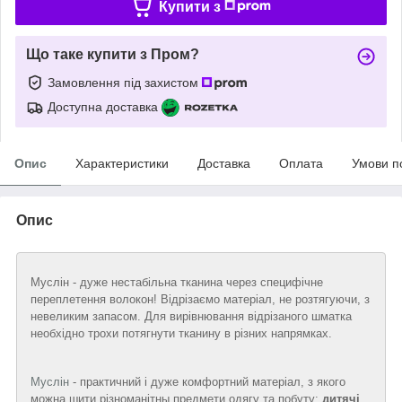
Купити з
Що таке купити з Пром?
Замовлення під захистом
Доступна доставка
Опис
Характеристики
Доставка
Оплата
Умови п
Опис
Муслін - дуже нестабільна тканина через специфічне
переплетення волокон! Відрізаємо матеріал, не розтягуючи, з
невеликим запасом. Для вирівнювання відрізаного шматка
необхідно трохи потягнути тканину в різних напрямках.
Муслін
- практичний і дуже комфортний матеріал, з якого
можна шити різноманітны предмети одягу та побуту:
дитячі