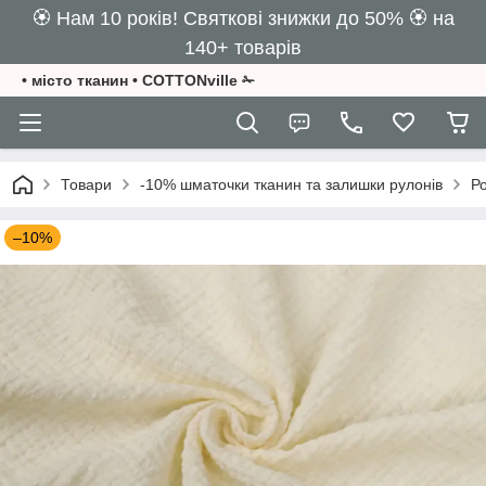
🏵️ Нам 10 років! Святкові знижки до 50% 🏵️ на
140+ товарів
• місто тканин • COTTONville ✁
Товари
-10% шматочки тканин та залишки рулонів
Ро
–10%