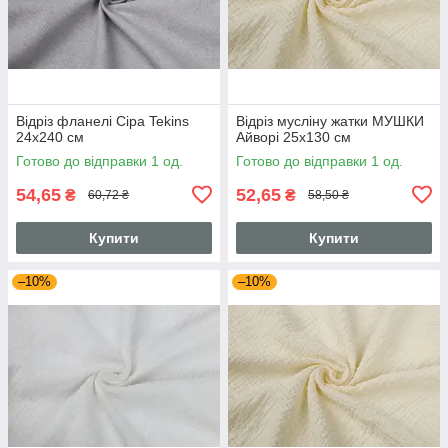
Відріз фланелі Сіра Tekins
Відріз мусліну жатки МУШКИ
24х240 см
Айворі 25х130 см
Готово до відправки 1 од.
Готово до відправки 1 од.
54,65
52,65
₴
₴
60,72 ₴
58,50 ₴
Купити
Купити
–10%
–10%