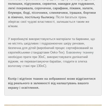
пелюшки, підгузники, серветки, накидки для годування,
легкі покривала, сорочечки, сарафани, піжами, халати,
блумери, боді, пісочники, слинявчики, іграшки, бортики
в ліжечко, постільну былизну.
Після багатьох прань
зберігає свої чудові властивості, залишається таким же
м'яким.
У виробництві використовуються матеріали та барвники, що
не містять шкідливих і подразнюючих шкіру речовин,
безпечна для дітей (виробничий процес сертифікований за
європейськими стандартами Oeko-Tex).
Бавовняну тканину
необхідно прати при 30
о
С, використовувати делікатний
віджим, не перевантажуючи барабан, гладити в злегка
вологому стані при 130
о
С).
Колір і відтінок тканин на зображенні може відрізнятися
від реального в залежності від налаштувань вашого
екрану і освітлення.