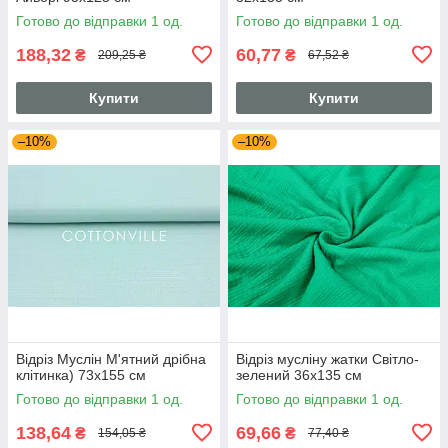
Готово до відправки 1 од.
Готово до відправки 1 од.
188,32
60,77
₴
₴
209,25 ₴
67,52 ₴
Купити
Купити
–10%
–10%
Відріз Муслін М'ятний дрібна
Відріз мусліну жатки Світло-
клітинка) 73х155 см
зелений 36х135 см
Готово до відправки 1 од.
Готово до відправки 1 од.
138,64
69,66
₴
₴
154,05 ₴
77,40 ₴