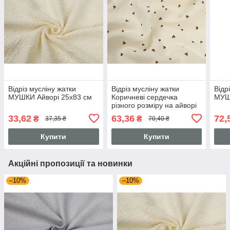
Відріз мусліну жатки
Відріз мусліну жатки
Відр
МУШКИ Айворі 25х83 см
Коричневі сердечка
МУШ
різного розміру на айворі
32х135 см
33,62
63,36
72,
₴
₴
37,35 ₴
70,40 ₴
Купити
Купити
Акційні пропозиції та новинки
–10%
–10%