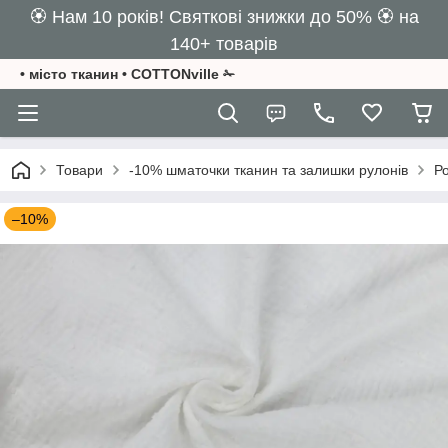
🏵️ Нам 10 років! Святкові знижки до 50% 🏵️ на
140+ товарів
• місто тканин • COTTONville ✁
Товари
-10% шматочки тканин та залишки рулонів
Ро
–10%