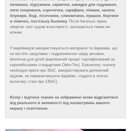
пелюшки, підгузники, серветки, накидки для годування,
легкі покривала, сорочечки, сарафани, піжами, халати,
блумери, боді, пісочники, слинявчики, іграшки, бортики
в ліжечко, постільну былизну.
Після багатьох прань
зберігає свої чудові властивості, залишається таким же
м'яким.
У виробництві використовуються матеріали та барвники, що
не містять шкідливих і подразнюючих шкіру речовин,
безпечна для дітей (виробничий процес сертифікований за
європейськими стандартами Oeko-Tex).
Бавовняну тканину
необхідно прати при 30
о
С, використовувати делікатний
віджим, не перевантажуючи барабан, гладити в злегка
вологому стані при 130
о
С).
Колір і відтінок тканин на зображенні може відрізнятися
від реального в залежності від налаштувань вашого
екрану і освітлення.