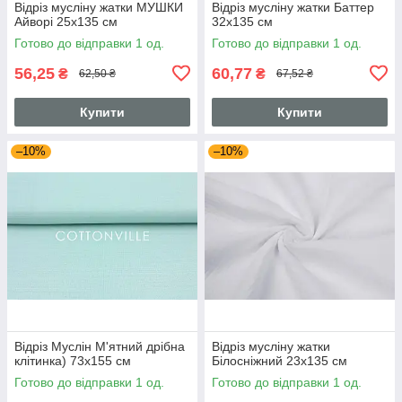
Відріз мусліну жатки МУШКИ
Відріз мусліну жатки Баттер
Айворі 25х135 см
32х135 см
Готово до відправки 1 од.
Готово до відправки 1 од.
56,25
60,77
₴
₴
62,50 ₴
67,52 ₴
Купити
Купити
–10%
–10%
Відріз Муслін М'ятний дрібна
Відріз мусліну жатки
клітинка) 73х155 см
Білосніжний 23х135 см
Готово до відправки 1 од.
Готово до відправки 1 од.