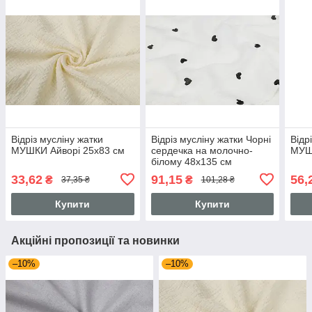
Відріз мусліну жатки
Відріз мусліну жатки Чорні
Відр
МУШКИ Айворі 25х83 см
сердечка на молочно-
МУШ
білому 48х135 см
33,62
91,15
56,
₴
₴
37,35 ₴
101,28 ₴
Купити
Купити
Акційні пропозиції та новинки
–10%
–10%