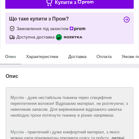
Купити з
Що таке купити з Пром?
Замовлення під захистом
Доступна доставка
Опис
Характеристики
Доставка
Оплата
Умови п
Опис
Муслін - дуже нестабільна тканина через специфічне
переплетення волокон! Відрізаємо матеріал, не розтягуючи, з
невеликим запасом. Для вирівнювання відрізаного шматка
необхідно трохи потягнути тканину в різних напрямках.
Муслін
- практичний і дуже комфортний матеріал, з якого
можна шити різноманітны предмети одягу та побуту:
дитячі