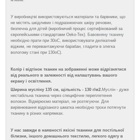
У виробництві використовуються матеріали та барвники, що
не містять шкідливих і подразнюючих шкіру речовин,
безпечна для дітей (виробничий процес сертифікований за
європейськими стандартами Oeko-Tex).
Бавовняну тканину
необхідно прати при 30
о
С, використовувати делікатний
віджим, не перевантажуючи барабан, гладити в злегка
вологому стані при 130
о
С).
Колір і відтінок тканин на зображенні може відрізнятися
від реального в залежності від налаштувань вашого
екрану і освітлення.
Ширина мусліну 135 см, щільність - 130 г/м2.
Муслін - дуже
нестабільна тканина через специфічне переплетення
волокон. Відмірюємо матеріал, не розтягуючи. Для
вирівнювання відрізаного шматка необхідно трохи потягнути
тканину в різних напрямках.
У нас завжди в наявності якісні тканини для постільної
білизни, іншого домашнього текстилю, легкого одягу в