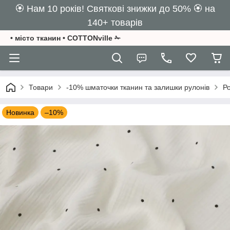
🏵️ Нам 10 років! Святкові знижки до 50% 🏵️ на
140+ товарів
• місто тканин • COTTONville ✁
Товари
-10% шматочки тканин та залишки рулонів
Ро
Новинка
–10%