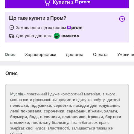
Купити з
Що таке купити з Пром?
Замовлення під захистом
Доступна доставка
Опис
Характеристики
Доставка
Оплата
Умови п
Опис
Муслін
- практичний і дуже комфортний матеріал, з якого
можна шити різноманітны предмети одягу та побуту:
дитячі
пелюшки, підгузники, серветки, накидки для годування,
легкі покривала, сорочечки, сарафани, піжами, халати,
блумери, боді, пісочники, слинявчики, іграшки, бортики
в ліжечко, постільну былизну.
Після багатьох прань
зберігає свої чудові властивості, залишається таким же
м'яким.