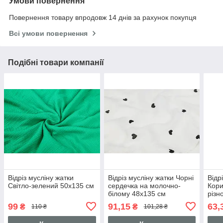
Умови повернення
Повернення товару впродовж 14 днів за рахунок покупця
Всі умови повернення
Подібні товари компанії
Відріз мусліну жатки
Відріз мусліну жатки Чорні
Відр
Світло-зелений 50х135 см
сердечка на молочно-
Кори
білому 48х135 см
різн
32х1
99
91,15
63,
₴
₴
110 ₴
101,28 ₴