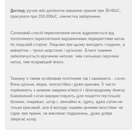
Догляд:
ручне або делікатна машинне прання при 30-40
о
С,
прасувати при 150-200
о
С, хімчистка заборонена.
Сатиновий спосіб переплетення ниток відрізняється від
полотняного переплетення видовженими перекриттями ниток
по лицьовій стороні. Лицьова при цьому виходить гладкою, а
виворітна – трохи шорсткою і щільною. Блиск тканини
забезпечується крученою ниткою: чим сильніше скручена
нитка, тим яскравіший блиск.
Тканину з таким особливим плетінням так і називають -
сатин
.
Вона щільна, міцна, зносостійка і дуже красива. Її часто
порівнюють з шовком завдяки м'якості і благородному блиску.
Бавовняний сатин
використовують для пошиття постільної
білизни, покривал, штор і, звичайно ж, одягу, адже сатин не
тільки красивий, але й володіє іншими цінними якостями: не
сідає при пранні, не викликає подразнень, дуже добре
зберігає колір.