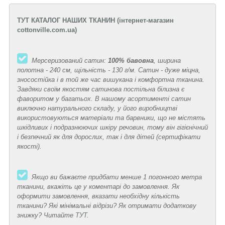
ТУТ КАТАЛОГ НАШИХ ТКАНИН (інтернет-магазин
cottonville.com.ua)
Мерсеризований
сатин:
100% бавовна
, ширина
полотна - 240 см, щільність - 130 г/м. Сатин - дуже міцна,
зносостійка і в той же час вишукана і комфортна тканина.
Завдяки своїм якостям сатинова постільна білизна є
фаворитом у багатьох. В нашому асортименті сатин
виключно натурального складу, у його виробництві
використовуються матеріали та барвники, що не містять
шкідливих і подразнюючих шкіру речовин, тому він гігієнічний
і безпечний як для дорослих, так і для дітей (сертифікати
якості).
Якщо ви бажаєте придбати менше 1 погонного метра
тканини, вкажіть це у коментарі до замовлення. Як
оформити замовлення,
вказати необхідну кількість
тканини? Які мінімальні відрізи? Як отримати додаткову
знижку? Читайте
ТУТ
.