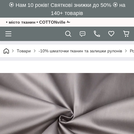
🏵️ Нам 10 років! Святкові знижки до 50% 🏵️ на
140+ товарів
• місто тканин • COTTONville ✁
Товари
-10% шматочки тканин та залишки рулонів
Ро