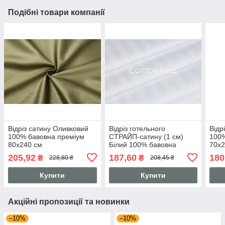
Подібні товари компанії
Відріз сатину Оливковий
Відріз готельного
Відр
100% бавовна преміум
СТРАЙП-сатину (1 см)
100%
80х240 см
Білий 100% бавовна
70х2
85х240 см
205,92
187,60
180
₴
₴
228,80 ₴
208,45 ₴
Купити
Купити
Акційні пропозиції та новинки
–10%
–10%