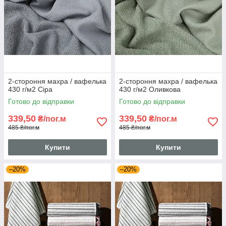
2-стороння махра / вафелька
2-стороння махра / вафелька
430 г/м2 Сіра
430 г/м2 Оливкова
Готово до відправки
Готово до відправки
339,50
339,50
₴/пог.м
₴/пог.м
485 ₴/пог.м
485 ₴/пог.м
Купити
Купити
–20%
–20%