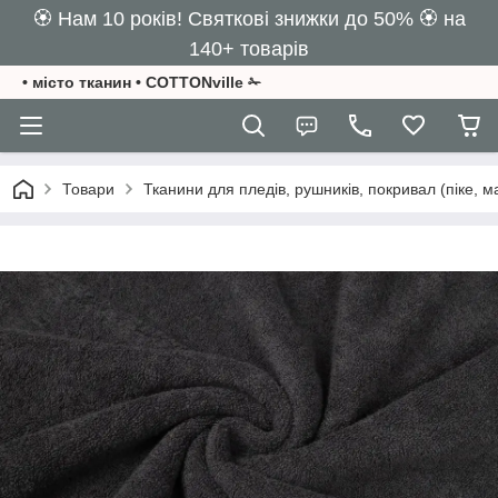
🏵️ Нам 10 років! Святкові знижки до 50% 🏵️ на
140+ товарів
• місто тканин • COTTONville ✁
Товари
Тканини для пледів, рушників, покривал (піке, м