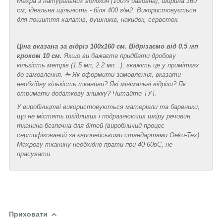
Махра з натуральних волокон (100% бавовна), ширина 160
см, ідеальна щільність - біля 400 г/м2. Використовується
для пошиття халатів, рушників, накидок, серветок.
Ціна вказана за відріз 100х160 см.
Відрізаємо від 0.5 мп
кроком 10 см.
Якщо ви бажаєте придбати дробову
кількість метрів (1.5 мп, 2.2 мп...), вкажіть це у примітках
до замовлення.
✁
Як оформити замовлення, вказати
необхідну кількість тканини? Які мінімальні відрізи? Як
отримати додаткову знижку? Читайте
ТУТ
.
У виробництві використовуються матеріали та барвники,
що не містять шкідливих і подразнюючих шкіру речовин,
тканина безпечна для дітей (виробничий процес
сертифікований за європейськими стандартами Oeko-Tex).
Махрову тканину необхідно прати при 40-60
о
С, не
прасувати.
Приховати