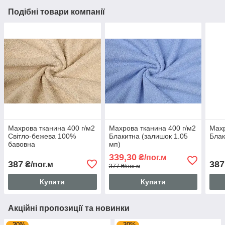
Подібні товари компанії
Махрова тканина 400 г/м2
Махрова тканина 400 г/м2
Махр
Світло-бежева 100%
Блакитна (залишок 1.05
Блак
бавовна
мп)
339,30
₴/пог.м
387
387
₴/пог.м
377 ₴/пог.м
Купити
Купити
Акційні пропозиції та новинки
–30%
–30%