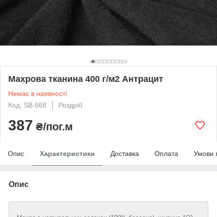
Махрова тканина 400 г/м2 Антрацит
Немає в наявності
Код: SB-568
Роздріб
387
₴/пог.м
Опис
Характеристики
Доставка
Оплата
Умови 
Опис