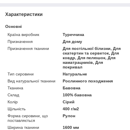
Характеристики
Основні
Країна виробник
Туреччина
Призначення
Для дому
Призначення тканини
Для постільної білизни, Для
скатертин та серветок, Для
ковдр, Для пелюшок, Для
наматрацників, Для
покривал
Тип сировини
Натуральне
Вид натуральної тканини
Рослинного походження
Тканина
Бавовна
Склад
100% бавовна
Колір
Сірий
Щільність
400 г/м2
Форма сировини, що
Рулон
поставляється
Ширина тканини
1600 мм