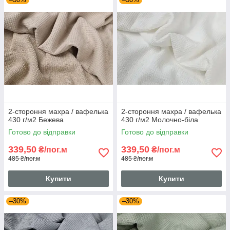
2-стороння махра / вафелька
2-стороння махра / вафелька
430 г/м2 Бежева
430 г/м2 Молочно-біла
Готово до відправки
Готово до відправки
339,50
339,50
₴/пог.м
₴/пог.м
485 ₴/пог.м
485 ₴/пог.м
Купити
Купити
–30%
–30%