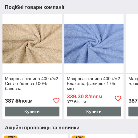
Подібні товари компанії
Махрова тканина 400 г/м2
Махрова тканина 400 г/м2
Махр
Світло-бежева 100%
Блакитна (залишок 1.05
Блак
бавовна
мп)
339,30
₴/пог.м
387
387
₴/пог.м
377 ₴/пог.м
Купити
Купити
Акційні пропозиції та новинки
–30%
–30%