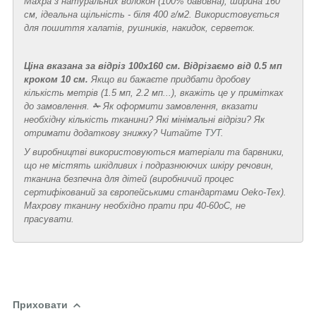
Махра з натуральних волокон (100% бавовна), ширина 160
см, ідеальна щільність - біля 400 г/м2. Використовується
для пошиття халатів, рушників, накидок, серветок.
Ціна вказана за відріз 100х160 см.
Відрізаємо від 0.5 мп
кроком 10 см.
Якщо ви бажаєте придбати дробову
кількість метрів (1.5 мп, 2.2 мп...), вкажіть це у примітках
до замовлення.
✁
Як оформити замовлення, вказати
необхідну кількість тканини? Які мінімальні відрізи? Як
отримати додаткову знижку? Читайте
ТУТ
.
У виробництві використовуються матеріали та барвники,
що не містять шкідливих і подразнюючих шкіру речовин,
тканина безпечна для дітей (виробничий процес
сертифікований за європейськими стандартами Oeko-Tex).
Махрову тканину необхідно прати при 40-60
о
С, не
прасувати.
Приховати