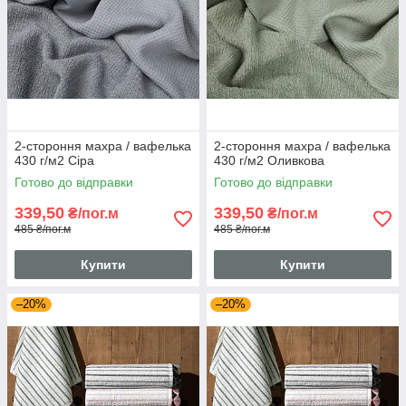
2-стороння махра / вафелька
2-стороння махра / вафелька
430 г/м2 Сіра
430 г/м2 Оливкова
Готово до відправки
Готово до відправки
339,50
339,50
₴/пог.м
₴/пог.м
485 ₴/пог.м
485 ₴/пог.м
Купити
Купити
–20%
–20%