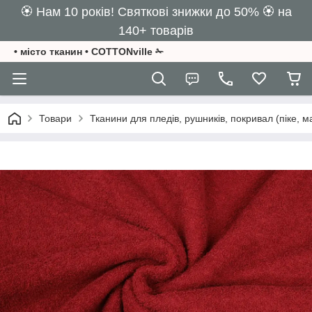
🏵️ Нам 10 років! Святкові знижки до 50% 🏵️ на
140+ товарів
• місто тканин • COTTONville ✁
Товари
Тканини для пледів, рушників, покривал (піке, м