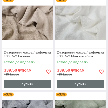
2-стороння махра / вафелька
2-стороння махра / вафелька
430 г/м2 Бежева
430 г/м2 Молочно-біла
Готово до відправки
Готово до відправки
339,50
339,50
₴/пог.м
₴/пог.м
485 ₴/пог.м
485 ₴/пог.м
Купити
Купити
–30%
–30%