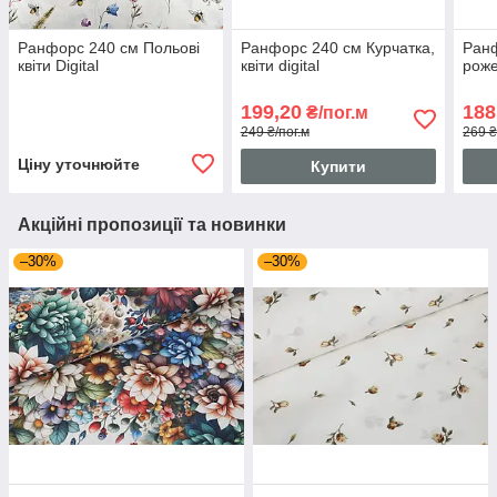
Ранфорс 240 см Польові
Ранфорс 240 см Курчатка,
Ранф
квіти Digital
квіти digital
роже
199,20
188
₴/пог.м
249 ₴/пог.м
269 ₴
Ціну уточнюйте
Купити
Акційні пропозиції та новинки
–30%
–30%