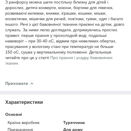
З ранфорсу можна шити постільну білизну для дітей і
дорослих, дитячі конверти, кокони, бортики для ліжечок,
розвиваючі килимки, книжки, іграшки, кошики, мішки,
косметички, мішечки для речей, пов'язки, гумки, одяг і багато
іншого. Речі з цієї бавовняної тканини приємні на дотик, довго
служать. За ними легко доглядати, дотримуючись простих
правил: перше прання у прохолодній воді, подальші
навиворіт – при 30-40
о
С, віджим при невеликих обертах,
прасування у вологому стані при температурі не більше
150
о
С, сушка у вертикальному положенні. Детальніше
читайте про це у статті
Про прання і усадку бавовняних
тканин.
Приховати
Характеристики
Основні
Країна виробник
Туреччина
Призначення
Для дому