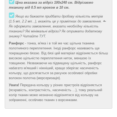
Ціна вказана за відріз 100х240 см. Відрізаємо
тканину від 0.5 мп кроком в 10 см.
Якщо ви бажаєте придбати дробову кількість метрів
(1.5 мп, 2.2 мп...), вкажіть це у примітках до замовлення.
✁
Як оформити замовлення, вказати необхідну кількість
тканини? Які мінімальні відрізи? Як отримати додаткову
знижку? Читайте
ТУТ
.
Ранфорс
- тонка, м'яка і в той же час щільна тканина
полотняного переплетення. Іноді ранфорс називають ще
покращеною бяззю. Від бязі цей матеріал відрізняється більш
високою щільністю переплетення ниток, меншою їх
товщиною. Незважаючи на підвищену щільність, ранфорс
набагато м'якший і ніжніший, краще зберігає насиченість
кольору, що досягається за рахунок особливої обробки
волокон полотна (мерсеризація).
Увага!
Передача кольору у різних пристроїв відрізняється
(яскравість, контрастність, насиченість ...), тому реальний
колір тканин може незначно відрізнятися від кольору на
зображенні, особливо тканин з ворсинками.