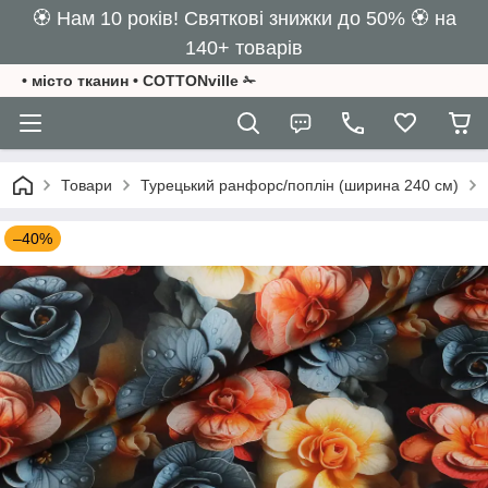
🏵️ Нам 10 років! Святкові знижки до 50% 🏵️ на
140+ товарів
• місто тканин • COTTONville ✁
Товари
Турецький ранфорс/поплін (ширина 240 см)
–40%