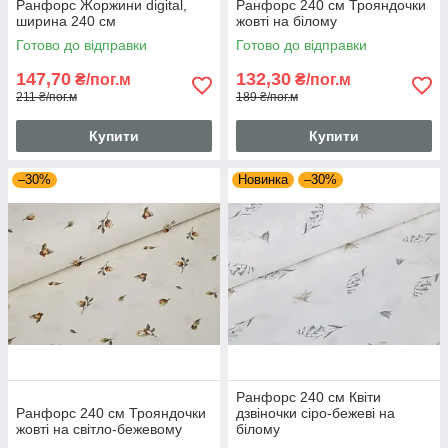
Ранфорс Жоржини digital,
Ранфорс 240 см Трояндочки
ширина 240 см
жовті на білому
Готово до відправки
Готово до відправки
147,70
132,30
₴/пог.м
₴/пог.м
211 ₴/пог.м
189 ₴/пог.м
Купити
Купити
–30%
Новинка
–30%
Ранфорс 240 см Квіти
Ранфорс 240 см Трояндочки
дзвіночки сіро-бежеві на
жовті на світло-бежевому
білому