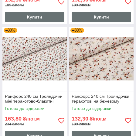
189 ₴/пог.м
189 ₴/пог.м
Купити
Купити
–30%
–30%
Ранфорс 240 см Трояндочки
Ранфорс 240 см Трояндочки
міні теракотово-блакитні
теракотові на бежевому
Готово до відправки
Готово до відправки
163,80
132,30
₴/пог.м
₴/пог.м
234 ₴/пог.м
189 ₴/пог.м
Купити
Купити