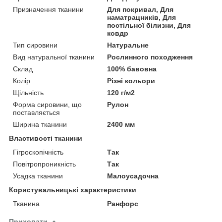
Призначення тканини
Для покривал, Для
наматрацників, Для
постільної білизни, Для
ковдр
Тип сировини
Натуральне
Вид натуральної тканини
Рослинного походження
Склад
100% бавовна
Колір
Різні кольори
Щільність
120 г/м2
Форма сировини, що
Рулон
поставляється
Ширина тканини
2400 мм
Властивості тканини
Гігроскопічність
Так
Повітропроникність
Так
Усадка тканини
Малоусадочна
Користувальницькі характеристики
Тканина
Ранфорс
Приховати