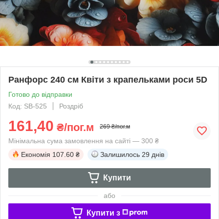
Ранфорс 240 см Квіти з крапельками роси 5D
Готово до відправки
Код: SB-525
Роздріб
161,40
₴/пог.м
269 ₴/пог.м
Мінімальна сума замовлення на сайті — 300 ₴
Економія
107.60 ₴
Залишилось
29 днів
Купити
або
Купити з