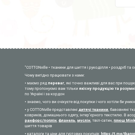
"COTTONville • тканини для шиття і рукоділля • роздріб та о
Чому вигідно працювати з нами:
• маємо ряд
переваг
, які точно важливі для вас при пош
тому пропонуємо вам тільки
якісну продукцію та розумні
по Україні і за кордон
• знаємо, чого ви очікуєте від покупки і чого хотіли би у
• у COTTONville представлені
дитячі тканини
, бавовняні тк
ковриків, домашнього одягу, інтер'єрного текстилю. В асо
ранфорс/поплін
,
фланель
,
муслін
, твіл-сатин,
плюш Min
шиття товарів
• каталоги та ціни для гуртових покупців:
https://t.me/tkan