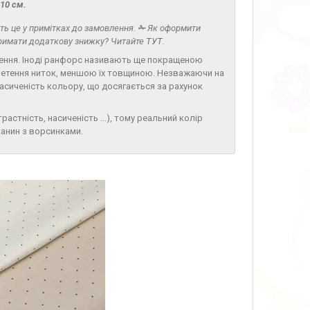
 10 см.
жіть це у примітках до замовлення.
✁
Як оформити
отримати додаткову знижку? Читайте
ТУТ
.
етення. Іноді ранфорс називають ще покращеною
плетення ниток, меншою їх товщиною. Незважаючи на
насиченість кольору, що досягається за рахунок
астність, насиченість ...), тому реальний колір
канин з ворсинками.