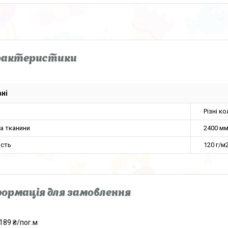
рактеристики
ні
Різні к
а тканини
2400 м
ість
120 г/м
ормація для замовлення
189 ₴/пог.м