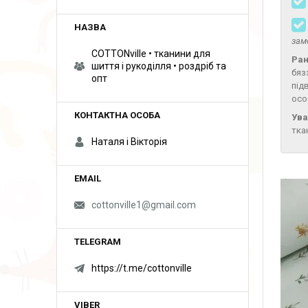
зам
COTTONville • тканини для
Ра
шиття і рукоділля • роздріб та
бяз
опт
під
осо
Ува
тка
Наталя і Вікторія
cottonville1@gmail.com
https://t.me/cottonville