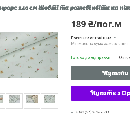
форс 240 см Жовті та рожеві квіти на ні
189 ₴/пог.м
Показати оптові ціни
Мінімальна сума замовлення н
Готово до відправки
Оптом
Купити
Купити з
+380 (67) 362-53-03