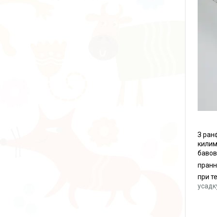
З ран
килимк
бавов
пранн
при т
усадк