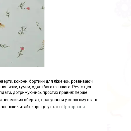
нверти, кокони, бортики для ліжечок, розвиваючі
в'язки, гумки, одяг і багато іншого. Речі з цієї
глядати, дотримуючись простих правил: перше
и невеликих обертах, прасування у вологому стані
альніше читайте про це у статті
Про прання і