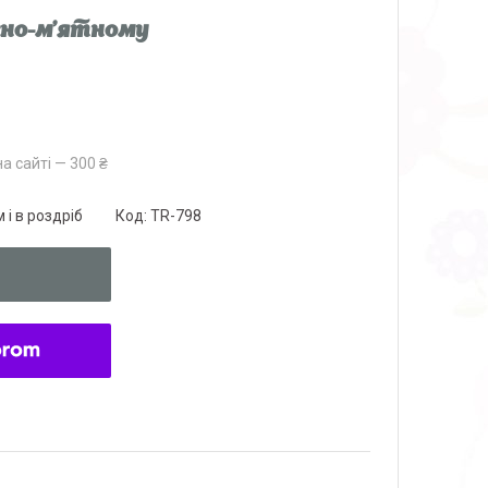
жно-м'ятному
а сайті — 300 ₴
 і в роздріб
Код:
TR-798