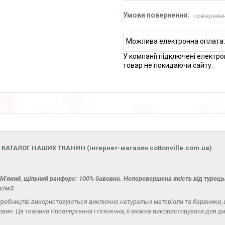
поверненн
У компанії підключені електро
товар не покидаючи сайту.
 КАТАЛОГ НАШИХ ТКАНИН (інтернет-магазин cottonville.com.ua)
М'який, щільний ранфорс: 100% бавовна. Неперевершена якість від турецьк
 г/м2.
иробництві використовуються виключно натуральні матеріали та барвники, 
вин. Ця тканина гіпоалергенна і гігієнічна, її можна використовувати для д