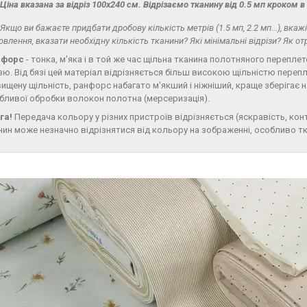
Ціна вказана за відріз 100х240 см. Відрізаємо тканину від 0.5 мп кроком в
Якщо ви бажаєте придбати дробову кількість метрів (1.5 мп, 2.2 мп...), вка
овлення, вказати необхідну кількість тканини? Які мінімальні відрізи? Як 
нфорс
- тонка, м'яка і в той же час щільна тканина полотняного перепл
зю. Від бязі цей матеріал відрізняється більш високою щільністю пере
вищену щільність, ранфорс набагато м'якший і ніжніший, краще зберігає 
бливої обробки волокон полотна (мерсеризація).
га!
Передача кольору у різних пристроїв відрізняється (яскравість, контр
нин може незначно відрізнятися від кольору на зображенні, особливо т