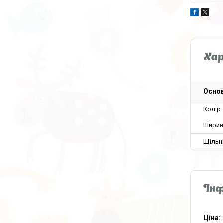
Ха
Основ
Колір
Ширин
Щільн
Інф
Ціна: