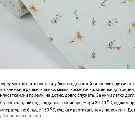
форсу можна шити постільну білизну для дітей і дорослих, дитячі ко
и, книжки, іграшки, кошики, мішки, косметички, мішечки для речей, по
няної тканини приємні на дотик, довго служать. За ними легко до
о
я у прохолодній воді, подальші навиворіт – при 30-40
С, віджим пр
о
емпературі не більше 150
С, сушка у вертикальному положенні. Дет
у бавовняних тканин.