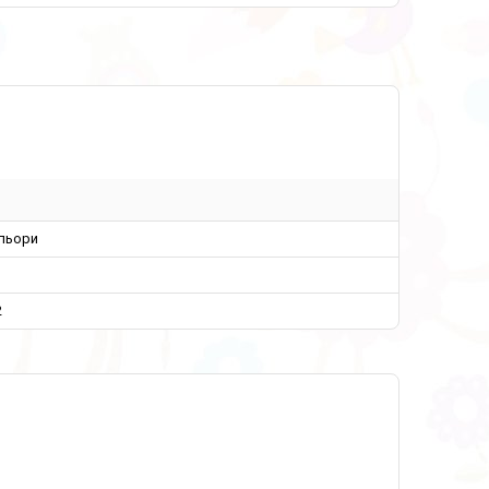
ольори
м
2