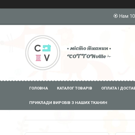
🏵️ Нам 1
• місто тканин •
COTTONville ✁
ГОЛОВНА
КАТАЛОГ ТОВАРІВ
ОПЛАТА І ДОСТА
ПРИКЛАДИ ВИРОБІВ З НАШИХ ТКАНИН