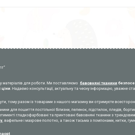
пт"
уку матеріалів для роботи. Ми поставляємо
бавовняні тканини
безпосе
 ціни
. Надаємо консультації, актуальну та чесну інформацію, уважне 
никнути, тому разом із товарами з нашого магазину ви отримуєте всесторо
анини для пошиття постільної білизни, пеленок, підстилок, пледів, бортик
ртименті гладкофарбовані та принтовані бавовняні тканини з трендовими
ky
, вафельне і махрове полотно, а також тасьма з помпонами, нитки, гумк
ynaopt