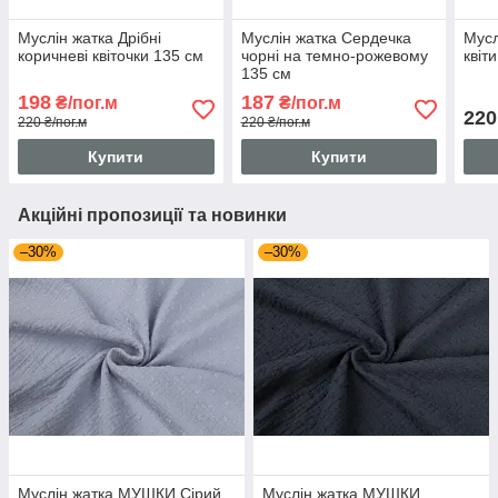
Муслін жатка Дрібні
Муслін жатка Сердечка
Мусл
коричневі квіточки 135 см
чорні на темно-рожевому
квіт
135 см
198
187
₴/пог.м
₴/пог.м
220
220 ₴/пог.м
220 ₴/пог.м
Купити
Купити
Акційні пропозиції та новинки
–30%
–30%
Муслін жатка МУШКИ Сірий
Муслін жатка МУШКИ