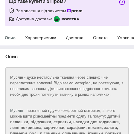
Що таке купити з Пром?
Замовлення під захистом
Доступна доставка
Опис
Характеристики
Доставка
Оплата
Умови п
Опис
Муслін - дуже нестабільна тканина через специфічне
переплетення волокон! Відрізаємо матеріал, не розтягуючи, з
невеликим запасом. Для вирівнювання відрізаного шматка
необхідно трохи потягнути тканину в різних напрямках.
Муслін
- практичний і дуже комфортний матеріал, з якого
можна шити різноманітны предмети одягу та побуту:
дитячі
пелюшки, підгузники, серветки, накидки для годування,
легкі покривала, сорочечки, сарафани, піжами, халати,
блумери, боді, пісочники, слинявчики, іграшки, бортики