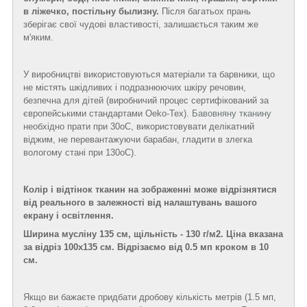
в ліжечко, постільну былизну.
Після багатьох прань
зберігає свої чудові властивості, залишається таким же
м'яким.
У виробництві використовуються матеріали та барвники, що
не містять шкідливих і подразнюючих шкіру речовин,
безпечна для дітей (виробничий процес сертифікований за
європейськими стандартами Oeko-Tex).
Бавовняну тканину
необхідно прати при 30
о
С, використовувати делікатний
віджим, не перевантажуючи барабан, гладити в злегка
вологому стані при 130
о
С).
Колір і відтінок тканин на зображенні може відрізнятися
від реального в залежності від налаштувань вашого
екрану і освітлення.
Ширина мусліну 135 см, щільність - 130 г/м2. Ціна вказана
за відріз 100х135 см. Відрізаємо від 0.5 мп кроком в 10
см.
Якщо ви бажаєте придбати дробову кількість метрів (1.5 мп,