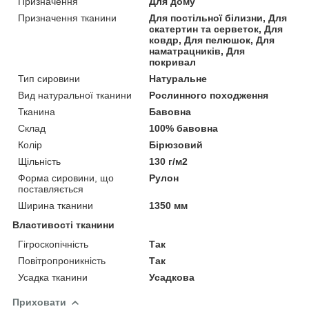
Призначення
Для дому
Призначення тканини
Для постільної білизни, Для
скатертин та серветок, Для
ковдр, Для пелюшок, Для
наматрацників, Для
покривал
Тип сировини
Натуральне
Вид натуральної тканини
Рослинного походження
Тканина
Бавовна
Склад
100% бавовна
Колір
Бірюзовий
Щільність
130 г/м2
Форма сировини, що
Рулон
поставляється
Ширина тканини
1350 мм
Властивості тканини
Гігроскопічність
Так
Повітропроникність
Так
Усадка тканини
Усадкова
Приховати