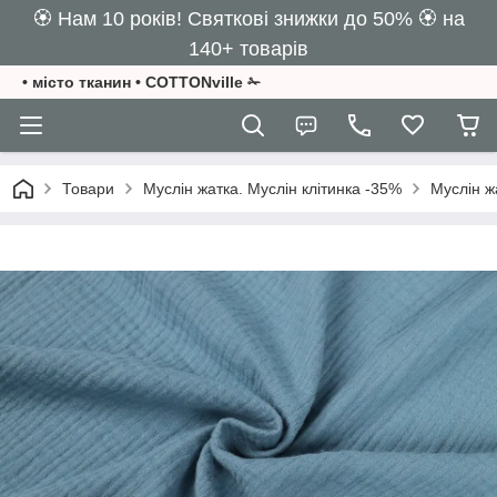
🏵️ Нам 10 років! Святкові знижки до 50% 🏵️ на
140+ товарів
• місто тканин • COTTONville ✁
Товари
Муслін жатка. Муслін клітинка -35%
Муслін 