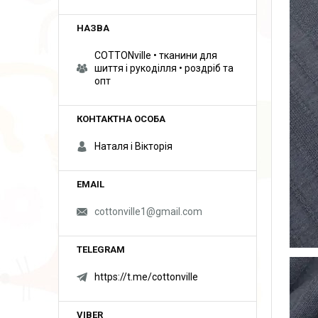
COTTONville • тканини для
шиття і рукоділля • роздріб та
опт
Наталя і Вікторія
cottonville1@gmail.com
https://t.me/cottonville