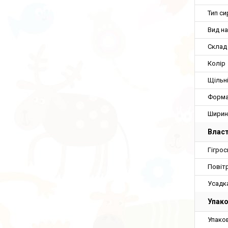
Тип с
Вид на
Склад
Колір
Щільн
Форма
Ширин
Власт
Гігрос
Повіт
Усадк
Упако
Упако