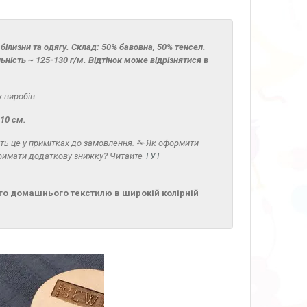
ілизни та одягу. Склад: 50% бавовна, 50% тенсел.
ьність ~ 125-130 г/м.
В
ідтінок може відрізнятися в
 виробів.
 10 см.
жіть це у примітках до замовлення.
✁
Як оформити
отримати додаткову знижку? Читайте
ТУТ
шого домашнього текстилю в широкій колірній