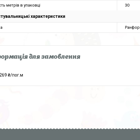
сть метрів в упаковці
30
тувальницькі характеристики
на
Ранфор
ормація для замовлення
269 ₴/пог.м