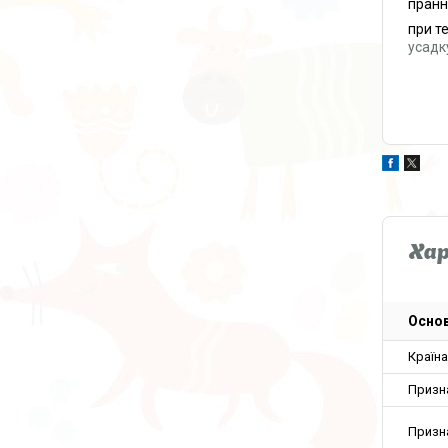
пранн
при т
усадк
Ха
Основ
Країн
Призн
Призн