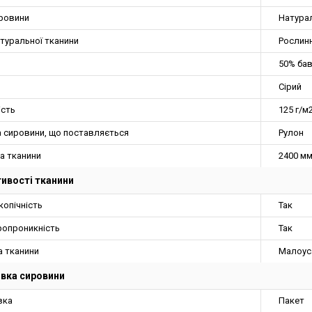
ировини
Натура
туральної тканини
Рослин
50% бав
Сірий
ість
125 г/м
 сировини, що поставляється
Рулон
а тканини
2400 м
ивості тканини
копічність
Так
ропроникність
Так
а тканини
Малоус
вка сировини
вка
Пакет