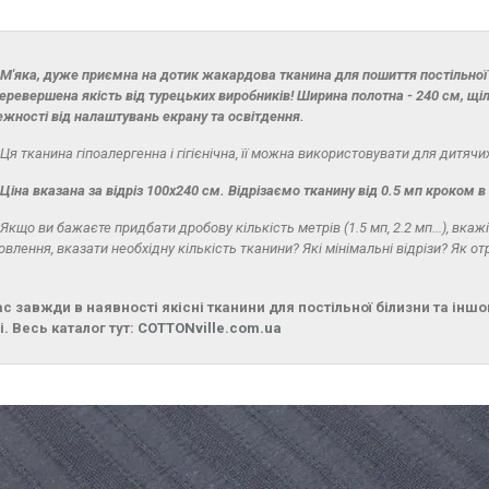
М'яка, дуже приємна на дотик жакардова тканина для пошиття постільної б
еревершена якість від турецьких виробників! Ширина полотна - 240 см, щіл
ежності від налаштувань екрану та освітдення.
Ця тканина гіпоалергенна і гігієнічна, її можна використовувати для дитячих
Ціна вказана за відріз 100х240 см. Відрізаємо тканину від 0.5 мп кроком в
Якщо ви бажаєте придбати дробову кількість метрів (1.5 мп, 2.2 мп...), вка
овлення, вказати необхідну кількість тканини? Які мінімальні відрізи? Як 
ас завжди в наявності якісні тканини для постільної білизни та ін
і. Весь каталог тут:
COTTONville.com.ua