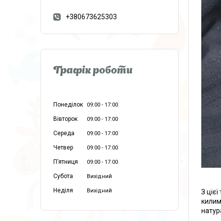
+380673625303
Графік роботи
Понеділок
09:00
17:00
Вівторок
09:00
17:00
Середа
09:00
17:00
Четвер
09:00
17:00
Пʼятниця
09:00
17:00
Субота
Вихідний
Неділя
Вихідний
З ціє
килимк
натур