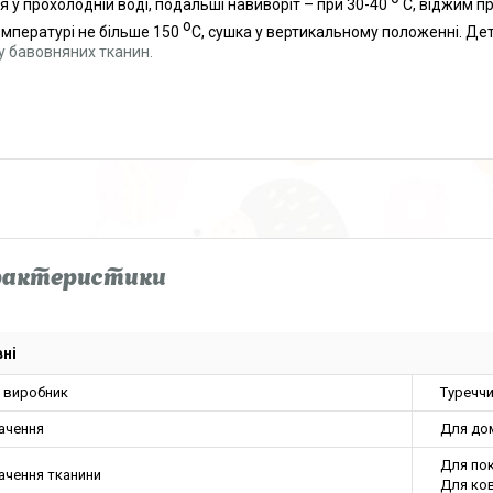
я у прохолодній воді, подальші навиворіт – при 30-40
С, віджим п
о
емпературі не більше 150
С, сушка у вертикальному положенні. Дет
у бавовняних тканин.
рактеристики
ні
а виробник
Туречч
ачення
Для до
Для пок
ачення тканини
Для ко