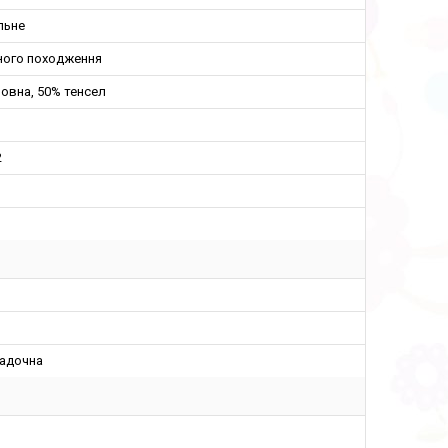
льне
ного походження
овна, 50% тенсел
2
м
адочна