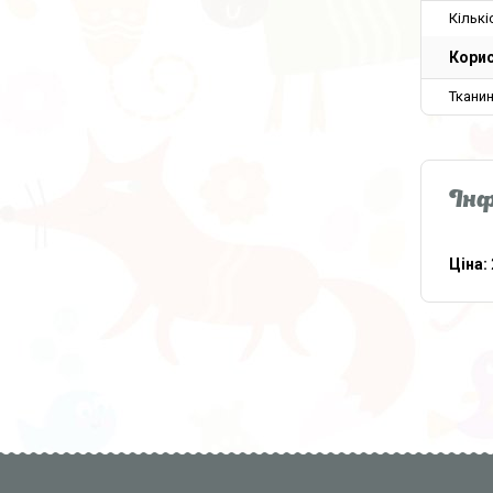
Кількі
Корис
Ткани
Інф
Ціна: