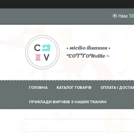
🏵️ Нам 1
• місто тканин •
COTTONville ✁
ГОЛОВНА
КАТАЛОГ ТОВАРІВ
ОПЛАТА І ДОСТА
ПРИКЛАДИ ВИРОБІВ З НАШИХ ТКАНИН