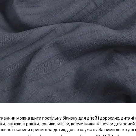
ї тканини можна шити постільну білизну для дітей і дорослих, дитячі
и, книжки, іграшки, кошики, мішки, косметички, мішечки для речей, по
альної тканини приємні на дотик, довго служать. За ними легко д
о