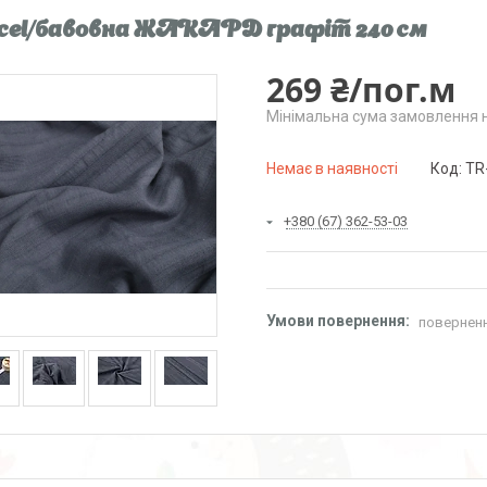
cel/бавовна ЖАКАРД графіт 240 см
269 ₴/пог.м
Мінімальна сума замовлення н
Немає в наявності
Код:
TR
+380 (67) 362-53-03
поверненн