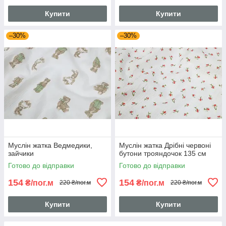
Купити
Купити
–30%
–30%
Муслін жатка Ведмедики,
Муслін жатка Дрібні червоні
зайчики
бутони трояндочок 135 см
Готово до відправки
Готово до відправки
154
154
₴/пог.м
₴/пог.м
220 ₴/пог.м
220 ₴/пог.м
Купити
Купити