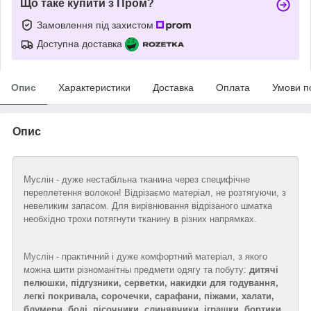
Що таке купити з Пром?
Замовлення під захистом
Доступна доставка
Опис
Характеристики
Доставка
Оплата
Умови п
Опис
Муслін - дуже нестабільна тканина через специфічне
переплетення волокон! Відрізаємо матеріал, не розтягуючи, з
невеликим запасом. Для вирівнювання відрізаного шматка
необхідно трохи потягнути тканину в різних напрямках.
Муслін
- практичний і дуже комфортний матеріал, з якого
можна шити різноманітны предмети одягу та побуту:
дитячі
пелюшки, підгузники, серветки, накидки для годування,
легкі покривала, сорочечки, сарафани, піжами, халати,
блумери, боді, пісочники, слинявчики, іграшки, бортики