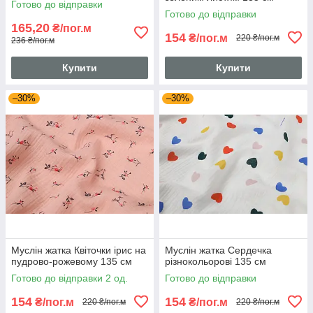
Готово до відправки
Готово до відправки
165,20
₴/пог.м
154
₴/пог.м
220 ₴/пог.м
236 ₴/пог.м
Купити
Купити
–30%
–30%
Муслін жатка Квіточки ірис на
Муслін жатка Сердечка
пудрово-рожевому 135 см
різнокольорові 135 см
Готово до відправки 2 од.
Готово до відправки
154
154
₴/пог.м
₴/пог.м
220 ₴/пог.м
220 ₴/пог.м