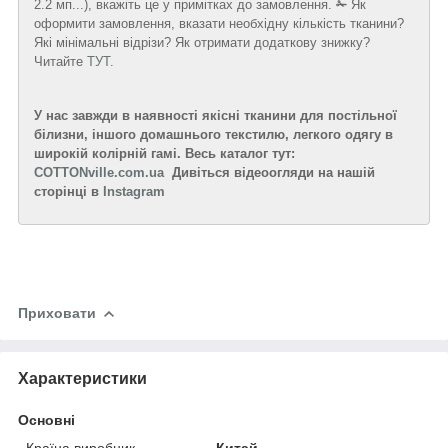
2.2 мп...), вкажіть це у примітках до замовлення.
✁
Як
оформити замовлення, вказати необхідну кількість тканини?
Які мінімальні відрізи? Як отримати додаткову знижку?
Читайте
ТУТ
.
У нас завжди в наявності якісні тканини для постільної
білизни, іншого домашнього текстилю, легкого одягу в
широкій колірній гамі. Весь каталог тут:
COTTONville.com.ua
Дивіться відеоогляди на нашій
сторінці в
Instagram
Приховати
Характеристики
Основні
Країна виробник
Китай