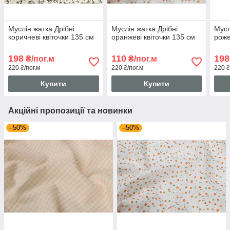
Муслін жатка Дрібні
Муслін жатка Дрібні
Мусл
коричневі квіточки 135 см
оранжеві квіточки 135 см
роже
198
110
198
₴/пог.м
₴/пог.м
220 ₴/пог.м
220 ₴/пог.м
220 ₴
Купити
Купити
Акційні пропозиції та новинки
–50%
–50%