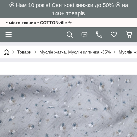
🏵️ Нам 10 років! Святкові знижки до 50% 🏵️ на
140+ товарів
• місто тканин • COTTONville ✁
Товари
Муслін жатка. Муслін клітинка -35%
Муслін ж