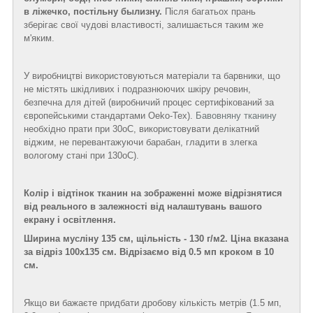
в ліжечко, постільну былизну.
Після багатьох прань
зберігає свої чудові властивості, залишається таким же
м'яким.
У виробництві використовуються матеріали та барвники, що
не містять шкідливих і подразнюючих шкіру речовин,
безпечна для дітей (виробничий процес сертифікований за
європейськими стандартами Oeko-Tex).
Бавовняну тканину
необхідно прати при 30
о
С, використовувати делікатний
віджим, не перевантажуючи барабан, гладити в злегка
вологому стані при 130
о
С).
Колір і відтінок тканин на зображенні може відрізнятися
від реального в залежності від налаштувань вашого
екрану і освітлення.
Ширина мусліну 135 см, щільність - 130 г/м2. Ціна вказана
за відріз 100х135 см. Відрізаємо від 0.5 мп кроком в 10
см.
Якщо ви бажаєте придбати дробову кількість метрів (1.5 мп,