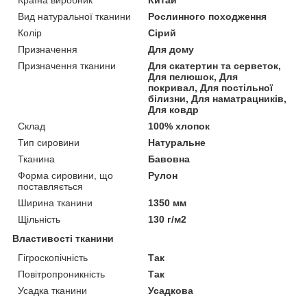
Вид натуральної тканини
Рослинного походження
Колір
Сірий
Призначення
Для дому
Призначення тканини
Для скатертин та серветок,
Для пелюшок, Для
покривал, Для постільної
білизни, Для наматрацників,
Для ковдр
Склад
100% хлопок
Тип сировини
Натуральне
Тканина
Бавовна
Форма сировини, що
Рулон
поставляється
Ширина тканини
1350 мм
Щільність
130 г/м2
Властивості тканини
Гігроскопічність
Так
Повітропроникність
Так
Усадка тканини
Усадкова