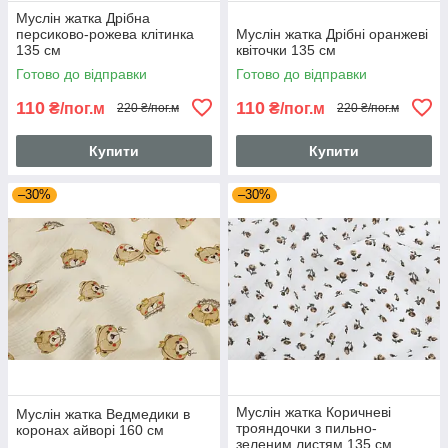
Муслін жатка Дрібна
персиково-рожева клітинка
Муслін жатка Дрібні оранжеві
135 см
квіточки 135 см
Готово до відправки
Готово до відправки
110
110
₴/пог.м
₴/пог.м
220 ₴/пог.м
220 ₴/пог.м
Купити
Купити
–30%
–30%
Муслін жатка Коричневі
Муслін жатка Ведмедики в
трояндочки з пильно-
коронах айворі 160 см
зеленим листям 135 см