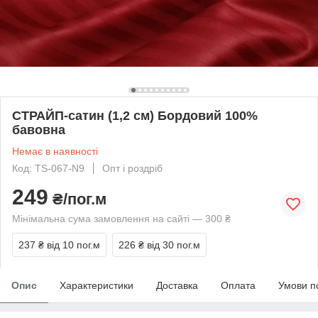
СТРАЙП-сатин (1,2 см) Бордовий 100%
бавовна
Немає в наявності
Код: TS-067-N9
Опт і роздріб
249
₴/пог.м
Мінімальна сума замовлення на сайті — 300 ₴
237 ₴
від 10 пог.м
226 ₴
від 30 пог.м
Опис
Характеристики
Доставка
Оплата
Умови п