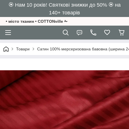
🏵️ Нам 10 років! Святкові знижки до 50% 🏵️ на
140+ товарів
• місто тканин • COTTONville ✁
Товари
Сатин 100% мерсеризована бавовна (ширина 2