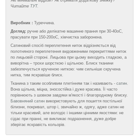
Які мінімальні відрізи? Як отримати додаткову знижку?
Читайте
ТУТ
.
Виробник :
Туреччина.
Догляд:
ручне або делікатне машинне прання при 30-40
о
С,
прасувати при 150-200
о
С, хімчистка заборонена.
Сатиновий спосіб переплетення ниток відрізняється від
полотняного переплетення видовженими перекриттями ниток
по лицьовій стороні. Лицьова при цьому виходить гладкою, а
виворітна – трохи шорсткою і щільною. Блиск тканини
забезпечується крученою ниткою: чим сильніше скручена
нитка, тим яскравіше блиск.
Тканина з таким особливим плетінням так і називають -
сатин
.
Вона щільна, міцна, зносостійка і дуже красива. Її часто
порівнюють з шовком завдяки м'якості і благородному блиску.
Бавовняний сатин
використовують для пошиття постільної
білизни, покривал, штор і, звичайно ж, одягу, адже сатин не
тільки красивий, але володіє і іншими цінними якостями: не
сідає при пранні, не викликає подразнення, дуже добре
зберігає яскравість кольорів.