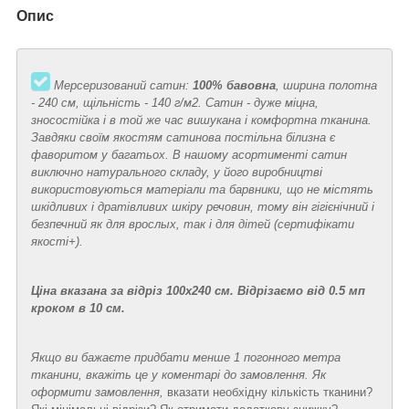
Опис
Мерсеризований сатин:
100% бавовна
, ширина полотна
- 240 см, щільність - 140 г/м2. Сатин - дуже міцна,
зносостійка і в той же час вишукана і комфортна тканина.
Завдяки своїм якостям сатинова постільна білизна є
фаворитом у багатьох. В нашому асортименті сатин
виключно натурального складу, у його виробництві
використовуються матеріали та барвники, що не містять
шкідливих і дратівливих шкіру речовин, тому він гігієнічний і
безпечний як для врослых, так і для дітей (сертифікати
якості+).
Ціна вказана за відріз 100х240 см. Відрізаємо від 0.5 мп
кроком в 10 см.
Якщо ви бажаєте придбати менше 1 погонного метра
тканини
, вкажіть це у коментарі до замовлення. Як
оформити замовлення,
вказати необхідну кількість тканини?