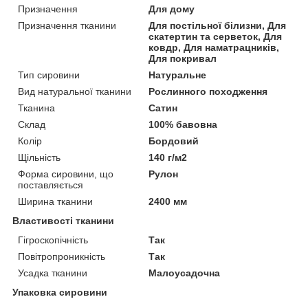
Призначення
Для дому
Призначення тканини
Для постільної білизни, Для
скатертин та серветок, Для
ковдр, Для наматрацників,
Для покривал
Тип сировини
Натуральне
Вид натуральної тканини
Рослинного походження
Тканина
Сатин
Склад
100% бавовна
Колір
Бордовий
Щільність
140 г/м2
Форма сировини, що
Рулон
поставляється
Ширина тканини
2400 мм
Властивості тканини
Гігроскопічність
Так
Повітропроникність
Так
Усадка тканини
Малоусадочна
Упаковка сировини