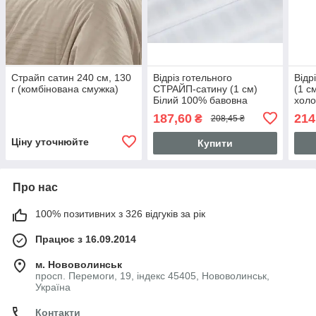
Страйп сатин 240 см, 130
Відріз готельного
Відр
г (комбінована смужка)
СТРАЙП-сатину (1 см)
(1 с
Білий 100% бавовна
холо
85х240 см
85х2
187,60
214
₴
208,45 ₴
Ціну уточнюйте
Купити
Про нас
100% позитивних з 326 відгуків за рік
Працює з 16.09.2014
м. Нововолинськ
просп. Перемоги, 19, індекс 45405, Нововолинськ,
Україна
Контакти