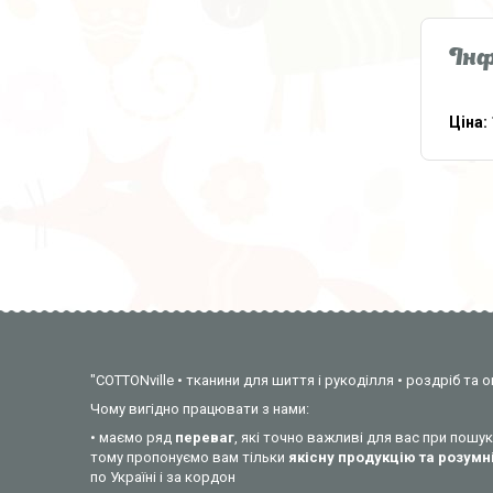
Інф
Ціна:
"COTTONville • тканини для шиття і рукоділля • роздріб та о
Чому вигідно працювати з нами:
• маємо ряд
переваг
, які точно важливі для вас при пош
тому пропонуємо вам тільки
якісну продукцію та розумні
по Україні і за кордон