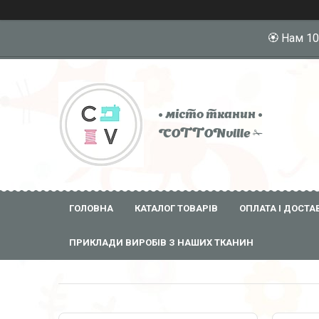
🏵️ Нам 1
• місто тканин •
COTTONville ✁
ГОЛОВНА
КАТАЛОГ ТОВАРІВ
ОПЛАТА І ДОСТА
ПРИКЛАДИ ВИРОБІВ З НАШИХ ТКАНИН