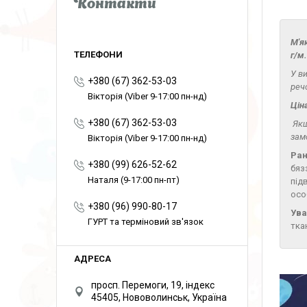
Контакти
М'я
г/м.
У в
+380 (67) 362-53-03
речо
Вікторія (Viber 9-17:00 пн-нд)
Цін
+380 (67) 362-53-03
Якщ
зам
Вікторія (Viber 9-17:00 пн-нд)
Ра
+380 (99) 626-52-62
бяз
Наталя (9-17:00 пн-пт)
під
осо
+380 (96) 990-80-17
Ува
ГУРТ та терміновий зв'язок
тка
просп. Перемоги, 19, індекс
45405, Нововолинськ, Україна