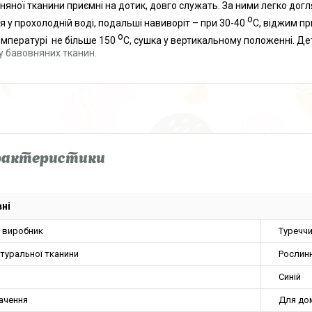
няної тканини приємні на дотик, довго служать. За ними легко до
о
я у прохолодній воді, подальші навиворіт – при 30-40
С, віджим пр
о
емпературі не більше 150
С, сушка у вертикальному положенні. Де
у бавовняних тканин.
рактеристики
ні
а виробник
Туречч
туральної тканини
Рослин
Синій
ачення
Для до