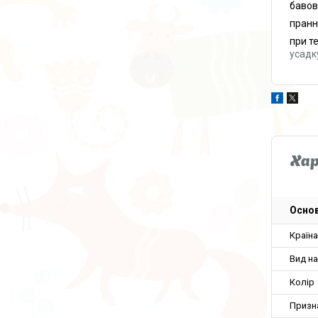
бавов
пранн
при т
усадк
Ха
Основ
Країн
Вид на
Колір
Призн