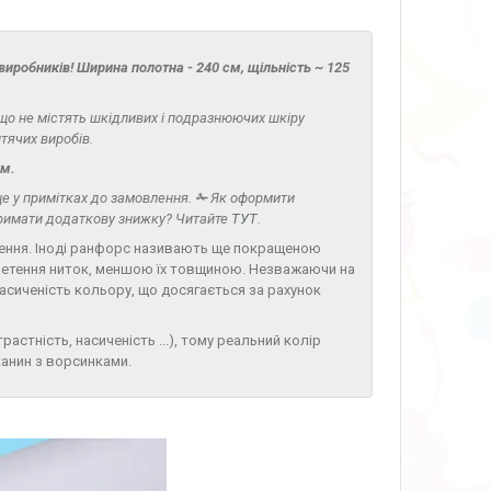
иробників! Ширина полотна - 240 см, щільність ~ 125
що не містять шкідливих і подразнюючих шкіру
итячих виробів.
см.
 це у примітках до замовлення.
✁
Як оформити
отримати додаткову знижку? Читайте
ТУТ
.
етення. Іноді ранфорс називають ще покращеною
плетення ниток, меншою їх товщиною. Незважаючи на
насиченість кольору, що досягається за рахунок
астність, насиченість ...), тому реальний колір
канин з ворсинками.