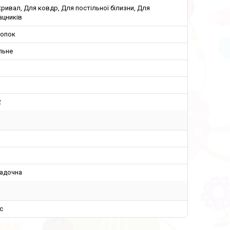
ривал, Для ковдр, Для постільної білизни, Для
ацників
лопок
льне
м
2
адочна
с