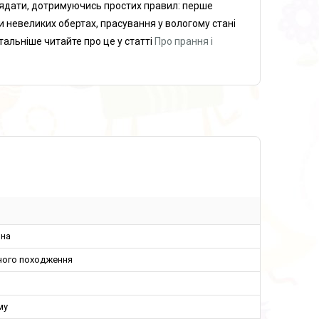
глядати, дотримуючись простих правил: перше
и невеликих обертах, прасування у вологому стані
тальніше читайте про це у статті
Про прання і
ина
ного походження
му