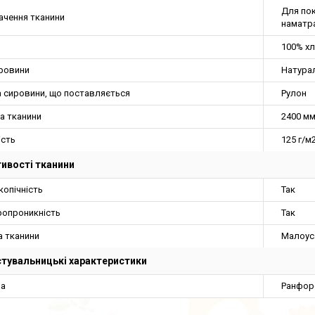
Для пок
ачення тканини
наматр
100% х
ировини
Натура
 сировини, що поставляється
Рулон
а тканини
2400 м
ість
125 г/м
ивості тканини
копічність
Так
ропроникність
Так
а тканини
Малоус
тувальницькі характеристики
на
Ранфор