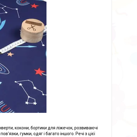
нверти, кокони, бортики для ліжечок, розвиваючі
в'язки, гумки, одяг і багато іншого. Речі з цієї