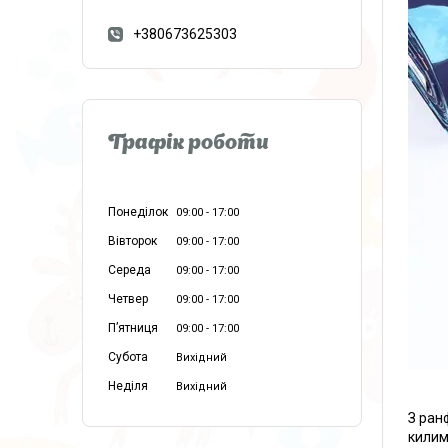
+380673625303
Графік роботи
Понеділок
09:00
17:00
Вівторок
09:00
17:00
Середа
09:00
17:00
Четвер
09:00
17:00
Пʼятниця
09:00
17:00
Субота
Вихідний
Неділя
Вихідний
З ран
килимк