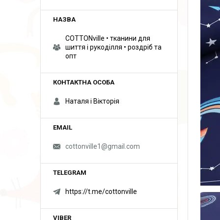
COTTONville • тканини для
шиття і рукоділля • роздріб та
опт
Наталя і Вікторія
cottonville1@gmail.com
https://t.me/cottonville