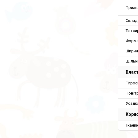
Призн
Склад
Тип с
Форма
Ширин
Щільн
Власт
Гігрос
Повіт
Усадк
Корис
Ткани