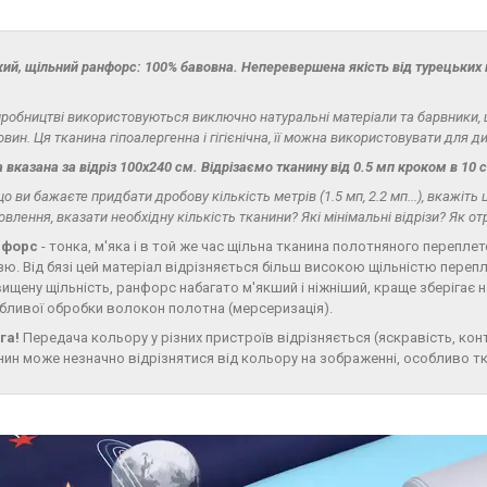
кий, щільний ранфорс: 100% бавовна. Неперевершена якість від турецьких в
иробництві використовуються виключно натуральні матеріали та барвники, 
вин. Ця тканина гіпоалергенна і гігієнічна, її можна використовувати для д
а вказана за відріз 100х240 см. Відрізаємо тканину від 0.5 мп кроком в 10 
о ви бажаєте придбати дробову кількість метрів (1.5 мп, 2.2 мп...), вкажіть
овлення, вказати необхідну кількість тканини? Які мінімальні відрізи? Як 
нфорс
- тонка, м'яка і в той же час щільна тканина полотняного перепл
зю. Від бязі цей матеріал відрізняється більш високою щільністю пере
вищену щільність, ранфорс набагато м'якший і ніжніший, краще зберігає 
бливої обробки волокон полотна (мерсеризація).
га!
Передача кольору у різних пристроїв відрізняється (яскравість, контр
нин може незначно відрізнятися від кольору на зображенні, особливо т