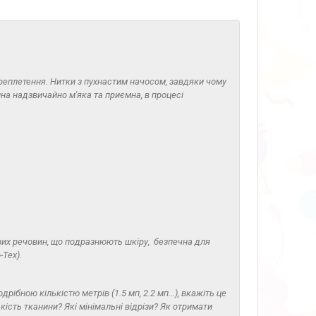
ереплетення. Нитки з пухнастим начосом, завдяки чому
на надзвичайно м'яка та приємна, в процесі
вих речовин, що подразнюють шкіру, безпечна для
Tex).
дрібною кількістю метрів (1.5 мп, 2.2 мп...), вкажіть це
ість тканини? Які мінімальні відрізи? Як отримати