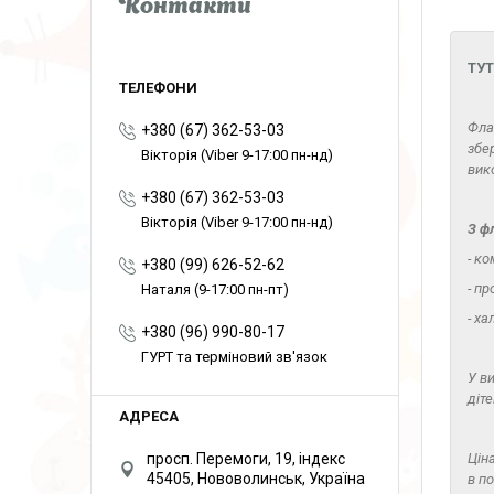
Контакти
ТУТ
Фла
+380 (67) 362-53-03
збе
Вікторія (Viber 9-17:00 пн-нд)
вик
+380 (67) 362-53-03
Вікторія (Viber 9-17:00 пн-нд)
З ф
- к
+380 (99) 626-52-62
- п
Наталя (9-17:00 пн-пт)
- ха
+380 (96) 990-80-17
ГУРТ та терміновий зв'язок
У в
діт
просп. Перемоги, 19, індекс
Ціна
45405, Нововолинськ, Україна
в п