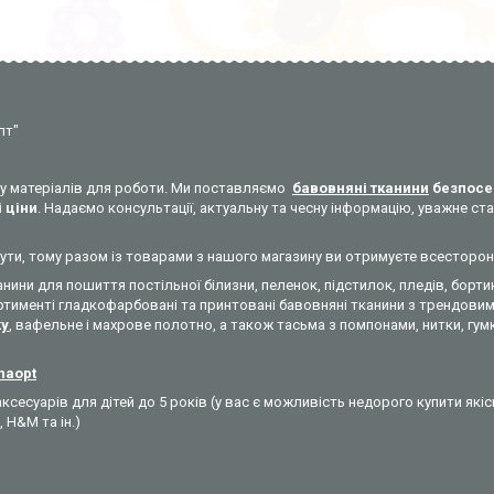
пт"
уку матеріалів для роботи. Ми поставляємо
бавовняні тканини
безпосе
 ціни
. Надаємо консультації, актуальну та чесну інформацію, уважне 
никнути, тому разом із товарами з нашого магазину ви отримуєте всесторо
анини для пошиття постільної білизни, пеленок, підстилок, пледів, бортик
ртименті гладкофарбовані та принтовані бавовняні тканини з трендовими
ky
, вафельне і махрове полотно, а також тасьма з помпонами, нитки, гумк
ynaopt
ксесуарів для дітей до 5 років (у вас є можливість недорого купити які
, H&M та ін.)