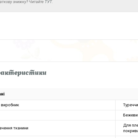
аткову знижку? Читайте
ТУТ
.
рактеристики
ні
а виробник
Туречч
Бежеви
Для пле
ачення тканини
покрив