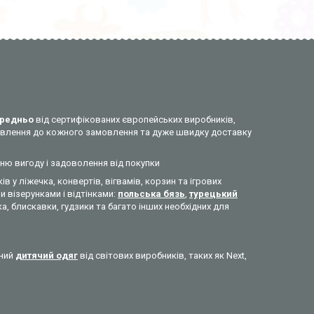
редньо
від сертифікованих європейських виробників,
ставлення до кожного замовлення та дуже швидку доставку
нню вигоду і задоволення від покупки
ів у ліжечка, конвертів, вігвамів, корзин та ігрових
 візерунками і відтінками:
польська бязь
,
турецький
а, блискавки, гудзики та багато інших необхідних для
сний
дитячий одяг
від світових виробників, таких як Next,