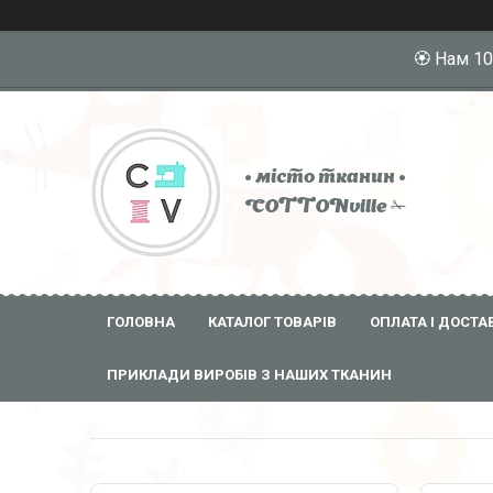
🏵️ Нам 1
• місто тканин •
COTTONville ✁
ГОЛОВНА
КАТАЛОГ ТОВАРІВ
ОПЛАТА І ДОСТА
ПРИКЛАДИ ВИРОБІВ З НАШИХ ТКАНИН