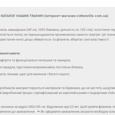
 КАТАЛОГ НАШИХ ТКАНИН (інтернет-магазин cottonville.com.ua)
нель завширшки 240 см, 100% бавовна, щільність ок.150 г/м2, полотняне п
рігається тепло, не перешкоджаючи проникненню свіжого повітря. Ця ткани
ористання начіс дещо збивається, та фланель зберігає свої властивості.
ланелі шиють:
омфортні та функціональні пелюшки та накидки,
ростирадла, підстилки-непромокайки, постільна білизна,
лати, піжами, одяг для малюків і багато іншого.
иробництві використовуються матеріали та барвники, що не містять шкідли
ей (виробничий процес сертифікований за європейськими стандартами Oeko-
 вказана за відріз 240х100 см. Відрізаємо від 0,5 мп.
Щоб
купити фланель
по
оміченні до замовлення.
✁
Як оформити замовлення, вказати необхідну кільк