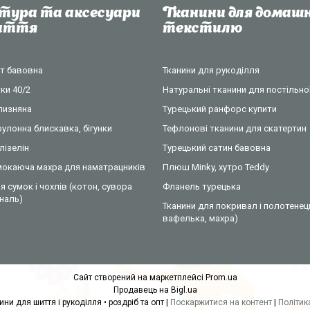
тура та аксесуари
Тканини для домашн
шиття
текстилю
нт бавовна
Тканини для рукоділля
ки 40/2
Натуральні тканини для постільної
ілизняна
Турецький ранфорс купити
рулонна блискавка, бігунки
Тефлонові тканини для скатертин
лізелін
Турецький сатин бавовна
омокаюча махра для наматрацників
Плюш Minky, хутро Teddy
я сумок і чохлів (котон, сувора
Фланель турецька
ональ)
Тканини для покривал і полотенец
вафелька, махра)
Сайт створений на маркетплейсі
Prom.ua
Продавець на Bigl.ua
COTTONville • тканини для шиття і рукоділля • роздріб та опт |
Поскаржитися на контент
|
Політик