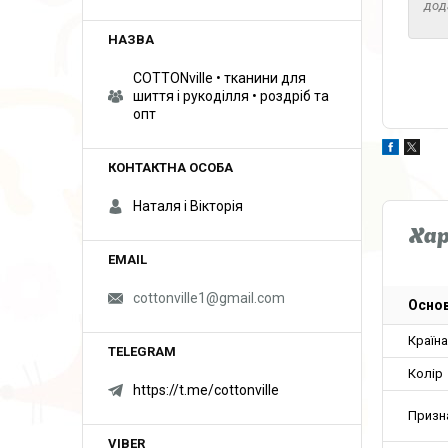
дод
COTTONville • тканини для
шиття і рукоділля • роздріб та
опт
Наталя і Вікторія
Ха
cottonville1@gmail.com
Основ
Країн
Колір
https://t.me/cottonville
Призн