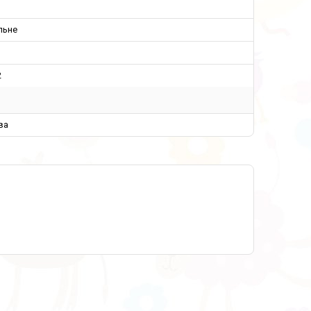
льне
2
ва