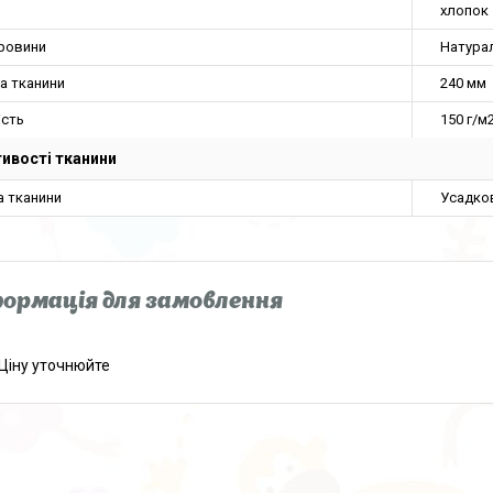
хлопок
ировини
Натура
а тканини
240 мм
ість
150 г/м
ивості тканини
а тканини
Усадко
ормація для замовлення
Ціну уточнюйте