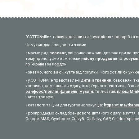
"COTTONville • тканини для шиття і рукоділля • роздріб та о
Чому вигідно працювати з нами:
• маємо ряд
переваг
, які точно важливі для вас при пош
тому пропонуємо вам тільки
якісну продукцію та розумні
по Україні і за кордон
• знаємо, чого ви очікуєте від покупки і чого хотіли би у
• у COTTONville представлені
дитячі тканини
, бавовняні тк
ковриків, домашнього одягу, інтер'єрного текстилю. В асо
ранфорс/поплін
,
фланель
,
муслін
, твіл-сатин,
плюш Min
шиття товарів
• каталоги та ціни для гуртових покупців:
https://t.me/tkan
• розпродаємо склад брендового дитячого одягу, взуття, а
George, M&S, Gymboree, Crazy8 , OldNavy, GAP, Children'splace