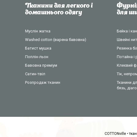
Тканини для легкого і
Фурні
домашнього одягу
для 
Муслін жатка
Бейка і ка
Washed cotton (варена бавовна)
Швейні нит
Батист мушка
Резинка б
Поплін-льон
Потайна і 
Бавовна преміум
Клеєвий ф
Сатин-твіл
Тік, непр
Розпродаж тканин
Тканини дл
бязь, діаг