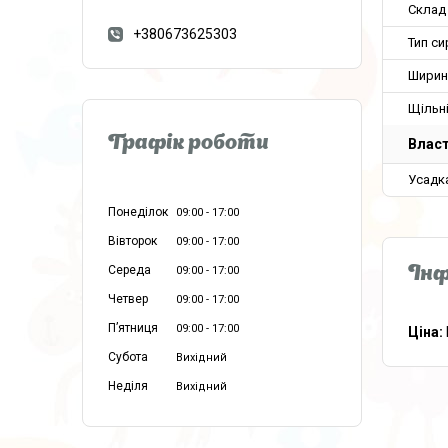
Склад
+380673625303
Тип с
Ширин
Щільн
Графік роботи
Власт
Усадк
Понеділок
09:00
17:00
Вівторок
09:00
17:00
Середа
09:00
17:00
Інф
Четвер
09:00
17:00
Пʼятниця
09:00
17:00
Ціна:
Субота
Вихідний
Неділя
Вихідний