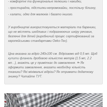
- комфортні та функціональні пелюшки і накидки,
- простирадла, підстилки-непромокайки, постільну білизну,
- халати, одяг для малюків і багато іншого.
У виробництві використовуються матеріали та барвники,
що не містять шкідливих і подразнюючих шкіру речовин,
безпечні для дітей (виробничий процес сертифікований за
європейськими стандартами Oeko-Tex).
Ціна вказана за відріз 240х100 см. Відрізаємо від 0,5 мп.
Щоб
купити фланель
дробовою кількістю метрів (1.5 мп, 2.2
мп...), вкажіть це у примітках до замовлення.
✁
Як
оформити замовлення, вказати необхідну кількість
тканини? Які мінімальні відрізи? Як отримати додаткову
знижку? Читайте
ТУТ
.