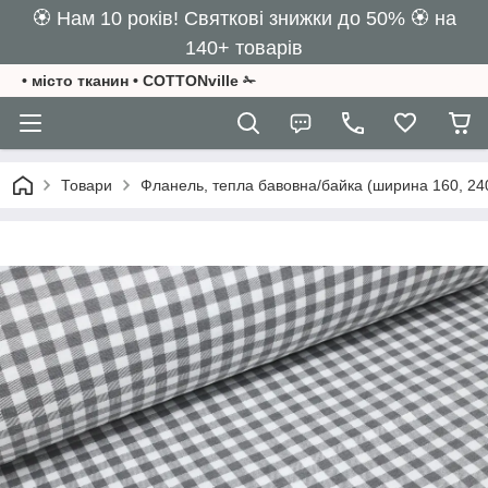
🏵️ Нам 10 років! Святкові знижки до 50% 🏵️ на
140+ товарів
• місто тканин • COTTONville ✁
Товари
Фланель, тепла бавовна/байка (ширина 160, 24