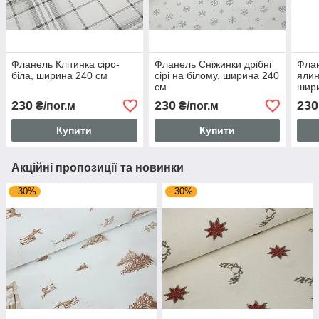
Фланель Клітинка сіро-
Фланель Сніжинки дрібні
Фла
біла, ширина 240 см
сірі на білому, ширина 240
ялин
см
шир
230
230
230
₴/пог.м
₴/пог.м
Купити
Купити
Акційні пропозиції та новинки
–30%
–30%