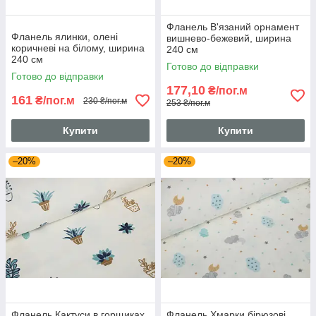
Фланель В'язаний орнамент
Фланель ялинки, олені
вишнево-бежевий, ширина
коричневі на білому, ширина
240 см
240 см
Готово до відправки
Готово до відправки
177,10
₴/пог.м
161
₴/пог.м
230 ₴/пог.м
253 ₴/пог.м
Купити
Купити
–20%
–20%
Фланель Кактуси в горщиках
Фланель Хмарки бірюзові,