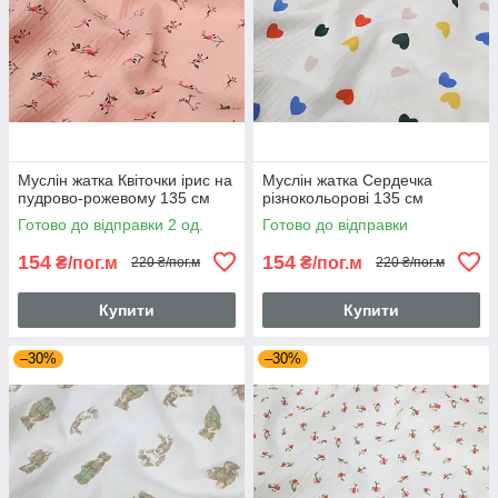
Муслін жатка Квіточки ірис на
Муслін жатка Сердечка
пудрово-рожевому 135 см
різнокольорові 135 см
Готово до відправки 2 од.
Готово до відправки
154
154
₴/пог.м
₴/пог.м
220 ₴/пог.м
220 ₴/пог.м
Купити
Купити
–30%
–30%