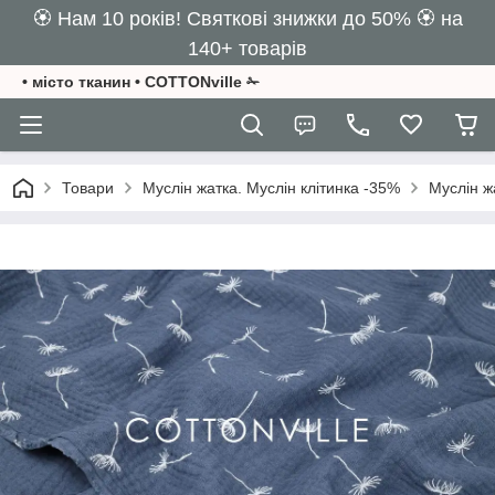
🏵️ Нам 10 років! Святкові знижки до 50% 🏵️ на
140+ товарів
• місто тканин • COTTONville ✁
Товари
Муслін жатка. Муслін клітинка -35%
Муслін ж