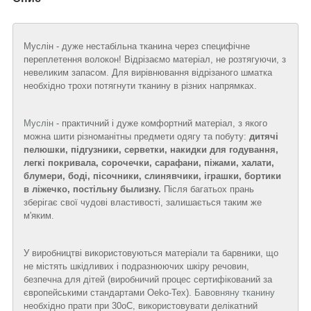
Муслін - дуже нестабільна тканина через специфічне
переплетення волокон! Відрізаємо матеріал, не розтягуючи, з
невеликим запасом. Для вирівнювання відрізаного шматка
необхідно трохи потягнути тканину в різних напрямках.
Муслін
- практичний і дуже комфортний матеріал, з якого
можна шити різноманітны предмети одягу та побуту:
дитячі
пелюшки, підгузники, серветки, накидки для годування,
легкі покривала, сорочечки, сарафани, піжами, халати,
блумери, боді, пісочники, слинявчики, іграшки, бортики
в ліжечко, постільну былизну.
Після багатьох прань
зберігає свої чудові властивості, залишається таким же
м'яким.
У виробництві використовуються матеріали та барвники, що
не містять шкідливих і подразнюючих шкіру речовин,
безпечна для дітей (виробничий процес сертифікований за
європейськими стандартами Oeko-Tex).
Бавовняну тканину
необхідно прати при 30
о
С, використовувати делікатний