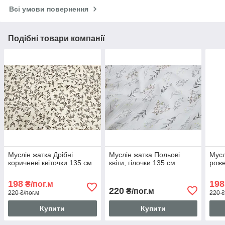
Всі умови повернення
Подібні товари компанії
Муслін жатка Дрібні
Муслін жатка Польові
Мусл
коричневі квіточки 135 см
квіти, гілочки 135 см
роже
198
198
₴/пог.м
220
₴/пог.м
220 ₴/пог.м
220 ₴
Купити
Купити