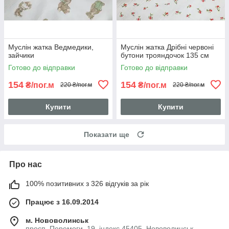
Муслін жатка Ведмедики,
Муслін жатка Дрібні червоні
зайчики
бутони трояндочок 135 см
Готово до відправки
Готово до відправки
154
154
₴/пог.м
₴/пог.м
220 ₴/пог.м
220 ₴/пог.м
Купити
Купити
Показати ще
Про нас
100% позитивних з 326 відгуків за рік
Працює з 16.09.2014
м. Нововолинськ
просп. Перемоги, 19, індекс 45405, Нововолинськ,