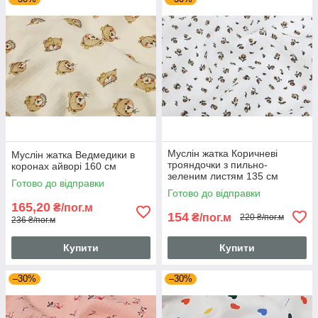
Муслін жатка Коричневі
Муслін жатка Ведмедики в
трояндочки з пильно-
коронах айворі 160 см
зеленим листям 135 см
Готово до відправки
Готово до відправки
165,20
₴/пог.м
154
₴/пог.м
220 ₴/пог.м
236 ₴/пог.м
Купити
Купити
–30%
–30%