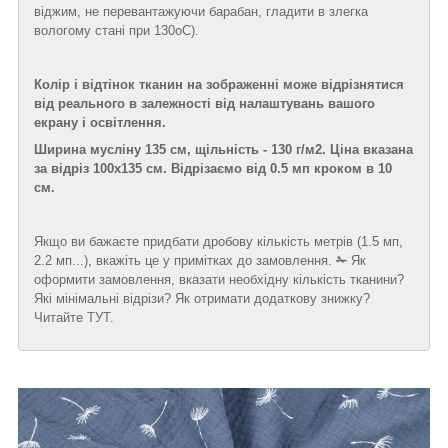
віджим, не перевантажуючи барабан, гладити в злегка
вологому стані при 130
о
С).
Колір і відтінок тканин на зображенні може відрізнятися
від реального в залежності від налаштувань вашого
екрану і освітлення.
Ширина мусліну 135 см, щільність - 130 г/м2. Ціна вказана
за відріз 100х135 см. Відрізаємо від 0.5 мп кроком в 10
см.
Якщо ви бажаєте придбати дробову кількість метрів (1.5 мп,
2.2 мп...), вкажіть це у примітках до замовлення.
✁
Як
оформити замовлення, вказати необхідну кількість тканини?
Які мінімальні відрізи? Як отримати додаткову знижку?
Читайте
ТУТ
.