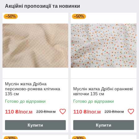
Акційні пропозиції та новинки
–50%
–50%
Муслін жатка Дрібна
персиково-рожева клітинка
Муслін жатка Дрібні оранжеві
135 см
квіточки 135 см
Готово до відправки
Готово до відправки
110
110
₴/пог.м
₴/пог.м
220 ₴/пог.м
220 ₴/пог.м
Купити
Купити
–30%
–30%