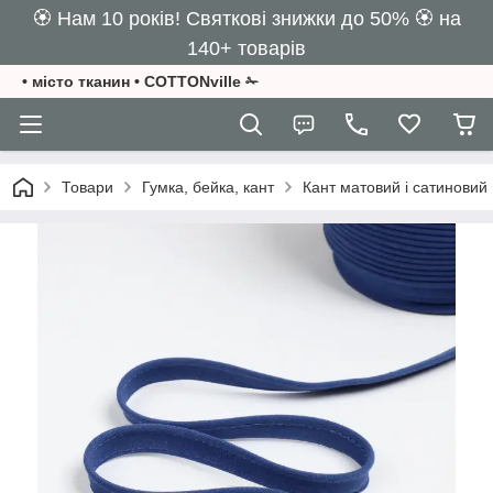
🏵️ Нам 10 років! Святкові знижки до 50% 🏵️ на
140+ товарів
• місто тканин • COTTONville ✁
Товари
Гумка, бейка, кант
Кант матовий і сатиновий