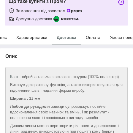
Що таке купити з Пром?
Замовлення під захистом
Доступна доставка
пис
Характеристики
Доставка
Оплата
Умови пове
Опис
Кант
- обробна тасьма з вставкою-шнуром (100% поліестер).
Виконує декоративну функцію, а також використовується для
підсилення швів і надання форми виробу.
Ширина : 13 мм
Любов до рукоділля
завжди супроводжує постійне
вдосконалення своїх навичок та вмінь, і як результат -
поліпшення якості і зовнішнього вигляду виробів.
Дивним чином можна перетворити річ, внести довершеності
ліній, родзинку, використовуючи при пошитті кому бейку і