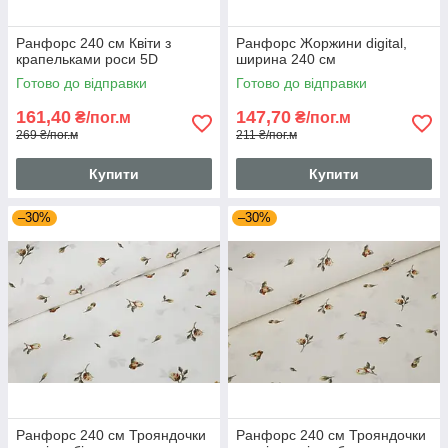
Ранфорс 240 см Квіти з
Ранфорс Жоржини digital,
крапельками роси 5D
ширина 240 см
Готово до відправки
Готово до відправки
161,40
147,70
₴/пог.м
₴/пог.м
269 ₴/пог.м
211 ₴/пог.м
Купити
Купити
–30%
–30%
Ранфорс 240 см Трояндочки
Ранфорс 240 см Трояндочки