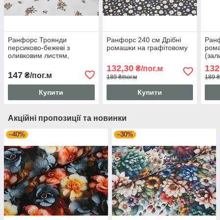
Ранфорс Троянди
Ранфорс 240 см Дрібні
Ранф
персиково-бежеві з
ромашки на графітовому
рома
оливковим листям,
(зал
ширина 240 см
132,30
132
₴/пог.м
147
₴/пог.м
189 ₴/пог.м
189 ₴
Купити
Купити
Акційні пропозиції та новинки
–40%
–30%