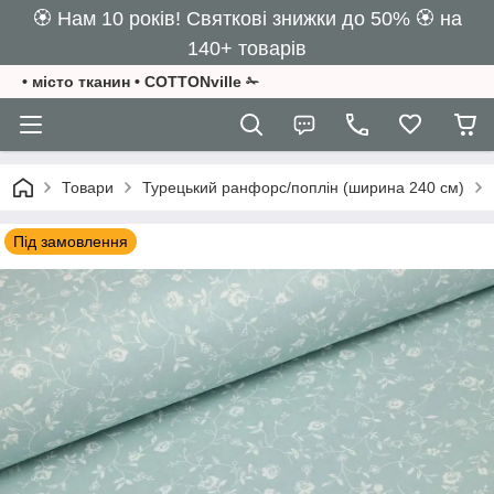
🏵️ Нам 10 років! Святкові знижки до 50% 🏵️ на
140+ товарів
• місто тканин • COTTONville ✁
Товари
Турецький ранфорс/поплін (ширина 240 см)
Під замовлення