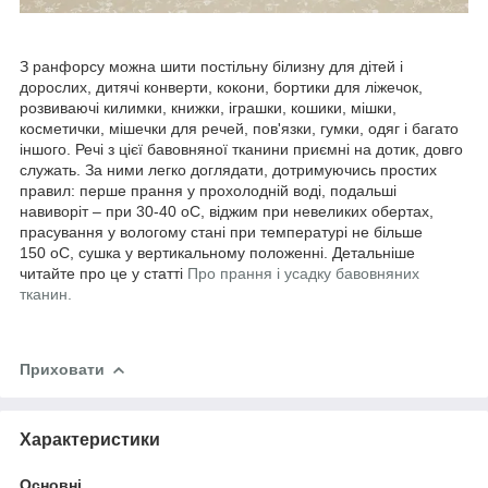
З ранфорсу можна шити постільну білизну для дітей і
дорослих, дитячі конверти, кокони, бортики для ліжечок,
розвиваючі килимки, книжки, іграшки, кошики, мішки,
косметички, мішечки для речей, пов'язки, гумки, одяг і багато
іншого. Речі з цієї бавовняної тканини приємні на дотик, довго
служать. За ними легко доглядати, дотримуючись простих
правил: перше прання у прохолодній воді, подальші
навиворіт – при 30-40
о
С, віджим при невеликих обертах,
прасування у вологому стані при температурі не більше
150
о
С, сушка у вертикальному положенні. Детальніше
читайте про це у статті
Про прання і усадку бавовняних
тканин.
Приховати
Характеристики
Основні