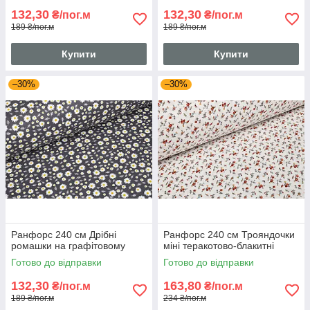
132,30
132,30
₴/пог.м
₴/пог.м
189 ₴/пог.м
189 ₴/пог.м
Купити
Купити
–30%
–30%
Ранфорс 240 см Дрібні
Ранфорс 240 см Трояндочки
ромашки на графітовому
міні теракотово-блакитні
Готово до відправки
Готово до відправки
132,30
163,80
₴/пог.м
₴/пог.м
189 ₴/пог.м
234 ₴/пог.м