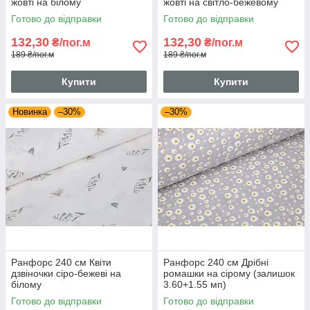
жовті на білому
жовті на світло-бежевому
Готово до відправки
Готово до відправки
132,30
132,30
₴/пог.м
₴/пог.м
189 ₴/пог.м
189 ₴/пог.м
Купити
Купити
Новинка
–30%
–30%
Ранфорс 240 см Квіти
Ранфорс 240 см Дрібні
дзвіночки сіро-бежеві на
ромашки на сірому (залишок
білому
3.60+1.55 мп)
Готово до відправки
Готово до відправки