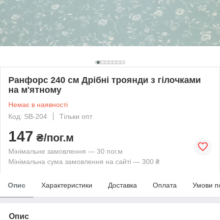
Ранфорс 240 см Дрібні троянди з гілочками
на м'ятному
Немає в наявності
Код: SB-204
Тільки опт
147
₴/пог.м
Мінімальне замовлення — 30 пог.м
Мінімальна сума замовлення на сайті — 300 ₴
Опис
Характеристики
Доставка
Оплата
Умови п
Опис