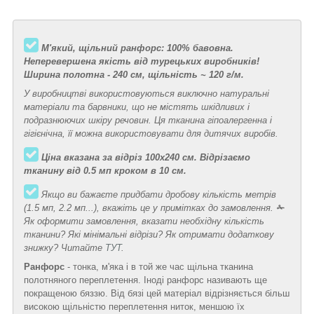
М'який, щільний ранфорс: 100% бавовна.
Неперевершена якість від турецьких виробників!
Ширина полотна - 240 см, щільність ~ 120 г/м.
У виробництві використовуються виключно натуральні
матеріали та барвники, що не містять шкідливих і
подразнюючих шкіру речовин. Ця тканина гіпоалергенна і
гігієнічна, її можна використовувати для дитячих виробів.
Ціна вказана за відріз 100х240 см. Відрізаємо
тканину від 0.5 мп кроком в 10 см.
Якщо ви бажаєте придбати дробову кількість метрів
(1.5 мп, 2.2 мп...), вкажіть це у примітках до замовлення.
✁
Як оформити замовлення, вказати необхідну кількість
тканини? Які мінімальні відрізи? Як отримати додаткову
знижку? Читайте
ТУТ
.
Ранфорс
- тонка, м'яка і в той же час щільна тканина
полотняного переплетення. Іноді ранфорс називають ще
покращеною бяззю. Від бязі цей матеріал відрізняється більш
високою щільністю переплетення ниток, меншою їх