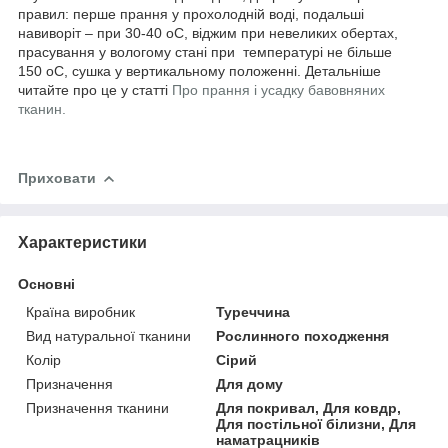
правил: перше прання у прохолодній воді, подальші
навиворіт – при 30-40
о
С, віджим при невеликих обертах,
прасування у вологому стані при температурі не більше
150
о
С, сушка у вертикальному положенні. Детальніше
читайте про це у статті
Про прання і усадку бавовняних
тканин.
Приховати
Характеристики
Основні
Країна виробник
Туреччина
Вид натуральної тканини
Рослинного походження
Колір
Сірий
Призначення
Для дому
Призначення тканини
Для покривал, Для ковдр,
Для постільної білизни, Для
наматрацників