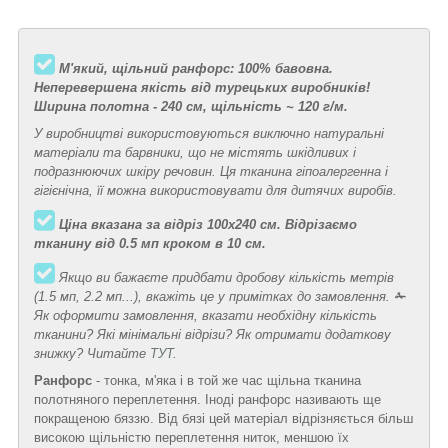
М'який, щільний ранфорс: 100% бавовна.
Неперевершена якість від турецьких виробників!
Ширина полотна - 240 см, щільність ~ 120 г/м.
У виробництві використовуються виключно натуральні
матеріали та барвники, що не містять шкідливих і
подразнюючих шкіру речовин. Ця тканина гіпоалергенна і
гігієнічна, її можна використовувати для дитячих виробів.
Ціна вказана за відріз 100х240 см. Відрізаємо
тканину від 0.5 мп кроком в 10 см.
Якщо ви бажаєте придбати дробову кількість метрів
(1.5 мп, 2.2 мп...), вкажіть це у примітках до замовлення.
✁
Як оформити замовлення, вказати необхідну кількість
тканини? Які мінімальні відрізи? Як отримати додаткову
знижку? Читайте
ТУТ
.
Ранфорс
- тонка, м'яка і в той же час щільна тканина
полотняного переплетення. Іноді ранфорс називають ще
покращеною бяззю. Від бязі цей матеріал відрізняється більш
високою щільністю переплетення ниток, меншою їх