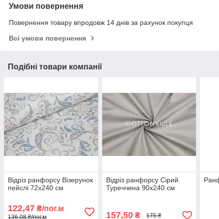
Умови повернення
Повернення товару впродовж 14 днів за рахунок покупця
Всі умови повернення
Подібні товари компанії
Відріз ранфорсу Візерунок
Відріз ранфорсу Сірий
Ран
пейслі 72х240 см
Туреччина 90х240 см
122,47
₴/пог.м
157,50
₴
175 ₴
136,08 ₴/пог.м