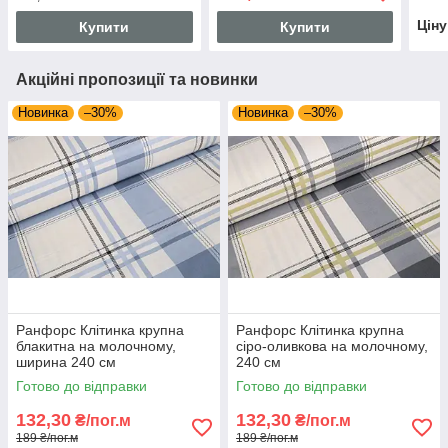
Цін
Купити
Купити
Акційні пропозиції та новинки
Новинка
–30%
Новинка
–30%
Ранфорс Клітинка крупна
Ранфорс Клітинка крупна
блакитна на молочному,
сіро-оливкова на молочному,
ширина 240 см
240 см
Готово до відправки
Готово до відправки
132,30
132,30
₴/пог.м
₴/пог.м
189 ₴/пог.м
189 ₴/пог.м