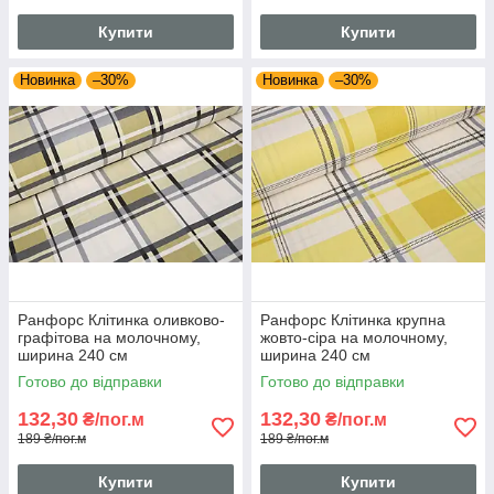
Купити
Купити
Новинка
–30%
Новинка
–30%
Ранфорс Клітинка оливково-
Ранфорс Клітинка крупна
графітова на молочному,
жовто-сіра на молочному,
ширина 240 см
ширина 240 см
Готово до відправки
Готово до відправки
132,30
132,30
₴/пог.м
₴/пог.м
189 ₴/пог.м
189 ₴/пог.м
Купити
Купити