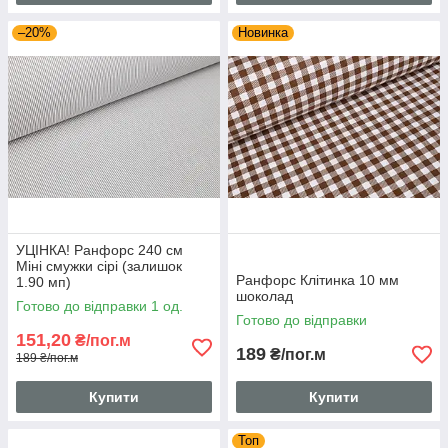
–20%
Новинка
УЦІНКА! Ранфорс 240 см
Міні смужки сірі (залишок
Ранфорс Клітинка 10 мм
1.90 мп)
шоколад
Готово до відправки 1 од.
Готово до відправки
151,20
₴/пог.м
189
₴/пог.м
189 ₴/пог.м
Купити
Купити
Топ