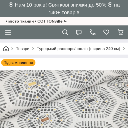
🏵️ Нам 10 років! Святкові знижки до 50% 🏵️ на
140+ товарів
• місто тканин • COTTONville ✁
Товари
Турецький ранфорс/поплін (ширина 240 см)
Під замовлення