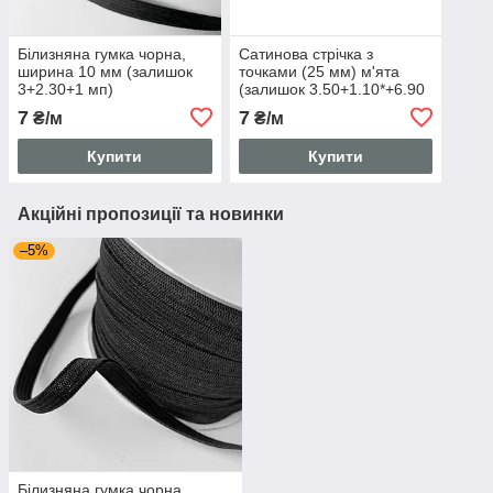
Білизняна гумка чорна,
Сатинова стрічка з
ширина 10 мм (залишок
точками (25 мм) м'ята
3+2.30+1 мп)
(залишок 3.50+1.10*+6.90
м)
7
7
₴/м
₴/м
Купити
Купити
Акційні пропозиції та новинки
–5%
Білизняна гумка чорна,