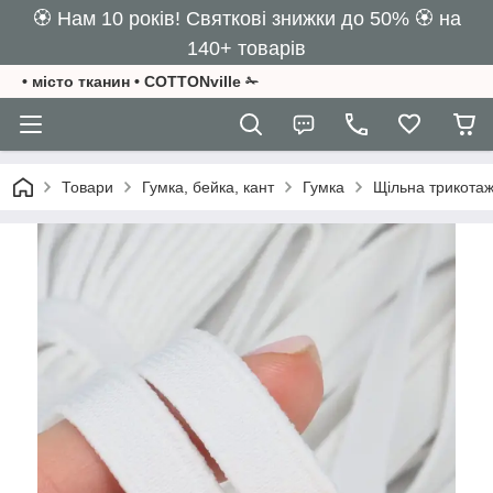
🏵️ Нам 10 років! Святкові знижки до 50% 🏵️ на
140+ товарів
• місто тканин • COTTONville ✁
Товари
Гумка, бейка, кант
Гумка
Щільна трикотаж