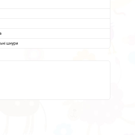
й
а
ьні шнури