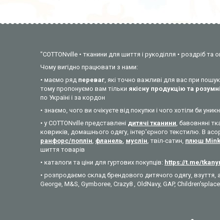
"COTTONville • тканини для шиття і рукоділля • роздріб та о
Чому вигідно працювати з нами:
• маємо ряд
переваг
, які точно важливі для вас при пош
тому пропонуємо вам тільки
якісну продукцію та розумні
по Україні і за кордон
• знаємо, чого ви очікуєте від покупки і чого хотіли би у
• у COTTONville представлені
дитячі тканини
, бавовняні тк
ковриків, домашнього одягу, інтер'єрного текстилю. В асо
ранфорс/поплін
,
фланель
,
муслін
, твіл-сатин,
плюш Min
шиття товарів
• каталоги та ціни для гуртових покупців:
https://t.me/tkan
• розпродаємо склад брендового дитячого одягу, взуття, а
George, M&S, Gymboree, Crazy8 , OldNavy, GAP, Children'splace