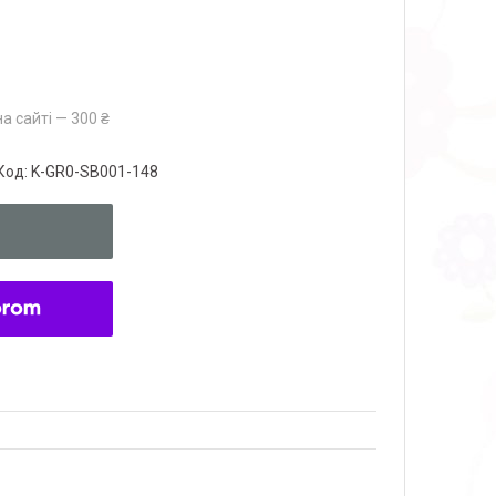
а сайті — 300 ₴
Код:
K-GR0-SB001-148