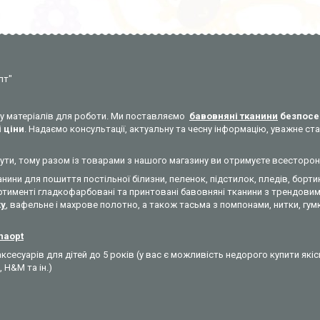
пт"
уку матеріалів для роботи. Ми поставляємо
бавовняні тканини
безпосе
 ціни
. Надаємо консультації, актуальну та чесну інформацію, уважне 
никнути, тому разом із товарами з нашого магазину ви отримуєте всесторо
анини для пошиття постільної білизни, пеленок, підстилок, пледів, бортик
ртименті гладкофарбовані та принтовані бавовняні тканини з трендовими
ky
, вафельне і махрове полотно, а також тасьма з помпонами, нитки, гумк
ynaopt
ксесуарів для дітей до 5 років (у вас є можливість недорого купити які
, H&M та ін.)