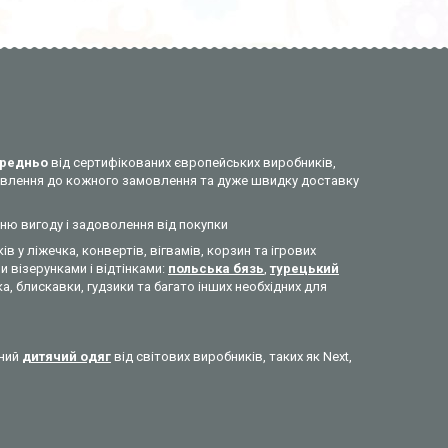
редньо
від сертифікованих європейських виробників,
ставлення до кожного замовлення та дуже швидку доставку
нню вигоду і задоволення від покупки
ів у ліжечка, конвертів, вігвамів, корзин та ігрових
 візерунками і відтінками:
польська бязь
,
турецький
а, блискавки, гудзики та багато інших необхідних для
сний
дитячий одяг
від світових виробників, таких як Next,