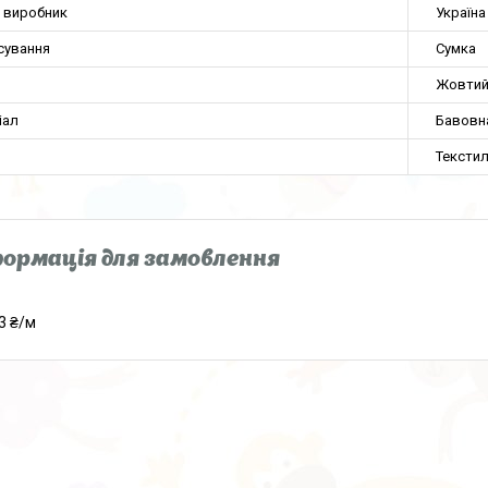
а виробник
Україна
сування
Сумка
Жовти
іал
Бавовн
Текстил
ормація для замовлення
3 ₴/м