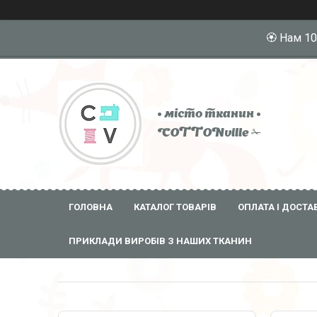
🏵️ Нам 1
• місто тканин •
COTTONville ✁
ГОЛОВНА
КАТАЛОГ ТОВАРІВ
ОПЛАТА І ДОСТА
ПРИКЛАДИ ВИРОБІВ З НАШИХ ТКАНИН