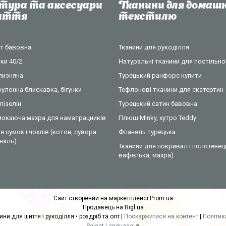
тура та аксесуари
Тканини для домашн
шиття
текстилю
нт бавовна
Тканини для рукоділля
ки 40/2
Натуральні тканини для постільної
ілизняна
Турецький ранфорс купити
рулонна блискавка, бігунки
Тефлонові тканини для скатертин
лізелін
Турецький сатин бавовна
омокаюча махра для наматрацників
Плюш Minky, хутро Teddy
я сумок і чохлів (котон, сувора
Фланель турецька
ональ)
Тканини для покривал і полотенец
вафелька, махра)
Сайт створений на маркетплейсі
Prom.ua
Продавець на Bigl.ua
COTTONville • тканини для шиття і рукоділля • роздріб та опт |
Поскаржитися на контент
|
Політик
Select Language
▼