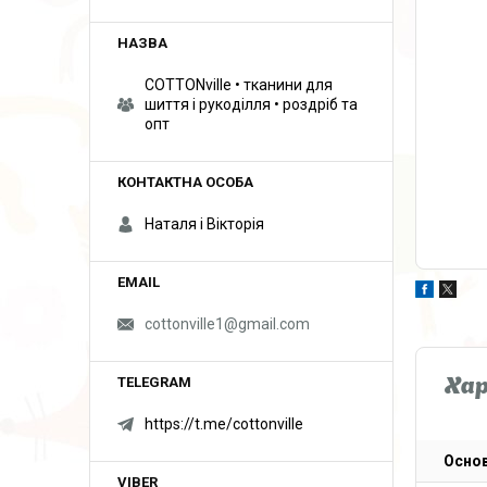
COTTONville • тканини для
шиття і рукоділля • роздріб та
опт
Наталя і Вікторія
cottonville1@gmail.com
Ха
https://t.me/cottonville
Основ