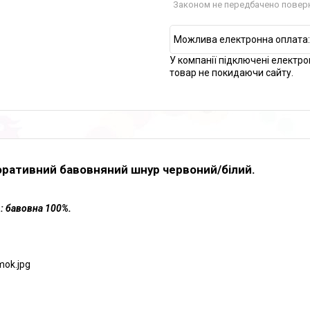
Законом не передбачено поверн
У компанії підключені електро
товар не покидаючи сайту.
ративний бавовняний шнур червоний/білий.
: бавовна 100%.