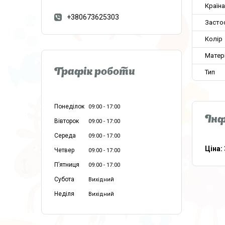
Країн
+380673625303
Засто
Колір
Матер
Графік роботи
Тип
Понеділок
09:00
17:00
Інф
Вівторок
09:00
17:00
Середа
09:00
17:00
Ціна:
Четвер
09:00
17:00
Пʼятниця
09:00
17:00
Субота
Вихідний
Неділя
Вихідний