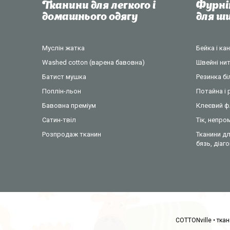
Тканини для легкого і
Фурні
домашнього одягу
для 
Муслін жатка
Бейка і ка
Washed cotton (варена бавовна)
Швейні нит
Батист мушка
Резинка б
Поплін-льон
Потайна і 
Бавовна преміум
Клеєвий ф
Сатин-твіл
Тік, непр
Розпродаж тканин
Тканини дл
бязь, діаг