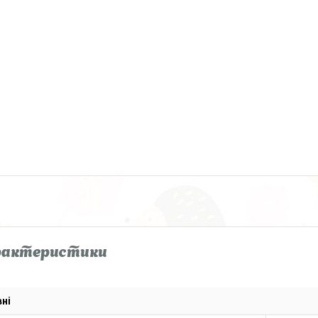
рактеристики
ні