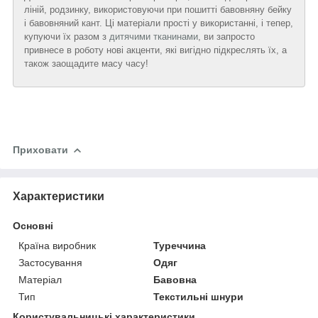
ліній, родзинку, використовуючи при пошитті бавовняну бейку
і бавовняний кант. Ці матеріали прості у використанні, і тепер,
купуючи їх разом з
дитячими тканинами
, ви запросто
привнесе в роботу нові акценти, які вигідно підкреслять їх, а
також заощадите масу часу!
Приховати
Характеристики
Основні
Країна виробник
Туреччина
Застосування
Одяг
Матеріал
Бавовна
Тип
Текстильні шнури
Користувальницькі характеристики