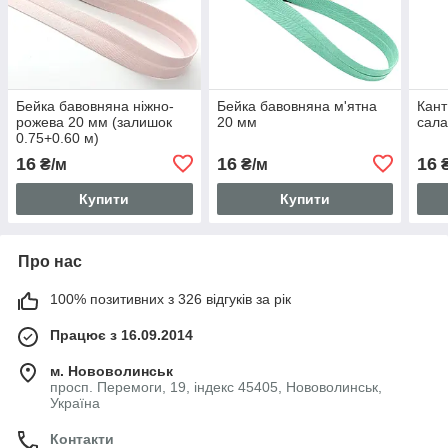
Бейка бавовняна ніжно-
Бейка бавовняна м'ятна
Кант
рожева 20 мм (залишок
20 мм
сала
0.75+0.60 м)
16
16
16
₴/м
₴/м
₴
Купити
Купити
Про нас
100% позитивних з 326 відгуків за рік
Працює з 16.09.2014
м. Нововолинськ
просп. Перемоги, 19, індекс 45405, Нововолинськ,
Україна
Контакти