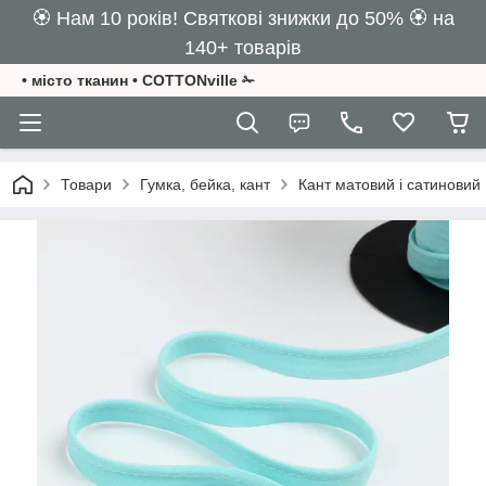
🏵️ Нам 10 років! Святкові знижки до 50% 🏵️ на
140+ товарів
• місто тканин • COTTONville ✁
Товари
Гумка, бейка, кант
Кант матовий і сатиновий