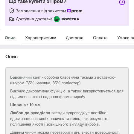
Що таке купити з Пром?
Замовлення під захистом
Доступна доставка
Опис
Характеристики
Доставка
Оплата
Умови п
Опис
Бавовняний кант
- обробна бавовняна тасьма з вставкою-
шнуром (65% бавовна, 35% поліестер).
Виконує декоративну функцію, а також використовується для
підсилення швів і надання форми виробу.
Ширина : 10 мм
Любов до рукоділля
завжди супроводжує постійне
вдосконалення своїх навичок та вмінь, і як результат -
поліпшення якості і зовнішнього вигляду виробів.
Дивним чином можна перетворити річ, внести довершеності