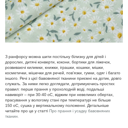
З ранфорсу можна шити постільну білизну для дітей і
дорослих, дитячі конверти, кокони, бортики для ліжечок,
розвиваючі килимки, книжки, іграшки, кошики, мішки,
косметички, мішечки для речей, пов'язки, гумки, одяг і багато
іншого. Речі з цієї бавовняної тканини приємні на дотик, довго
служать. За ними легко доглядати, дотримуючись простих
правил: перше прання у прохолодній воді, подальші
навиворіт – при 30-40
о
С, віджим при невеликих обертах,
прасування у вологому стані при температурі не більше
150
о
С, сушка у вертикальному положенні. Детальніше
читайте про це у статті
Про прання і усадку бавовняних
тканин.