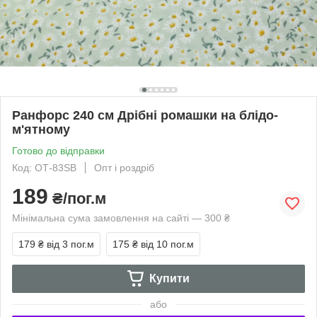
Ранфорс 240 см Дрібні ромашки на блідо-
м'ятному
Готово до відправки
Код: ОТ-83SB
Опт і роздріб
189
₴/пог.м
Мінімальна сума замовлення на сайті — 300 ₴
179 ₴
від 3 пог.м
175 ₴
від 10 пог.м
Купити
або