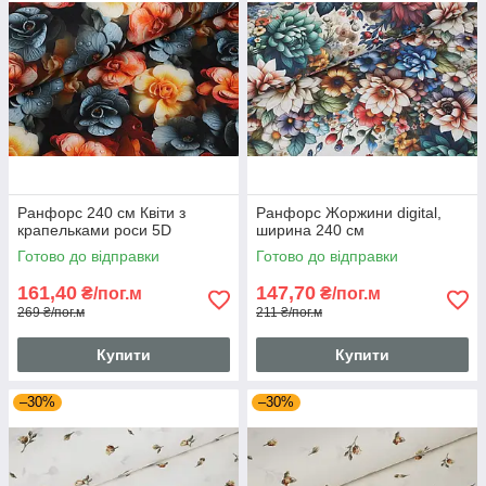
Ранфорс 240 см Квіти з
Ранфорс Жоржини digital,
крапельками роси 5D
ширина 240 см
Готово до відправки
Готово до відправки
161,40
147,70
₴/пог.м
₴/пог.м
269 ₴/пог.м
211 ₴/пог.м
Купити
Купити
–30%
–30%