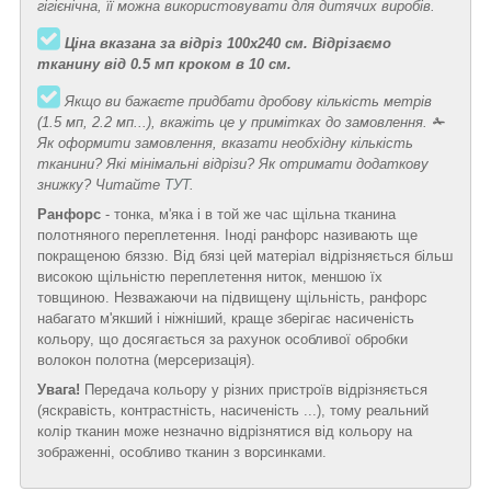
гігієнічна, її можна використовувати для дитячих виробів.
Ціна вказана за відріз 100х240 см. Відрізаємо
тканину від 0.5 мп кроком в 10 см.
Якщо ви бажаєте придбати дробову кількість метрів
(1.5 мп, 2.2 мп...), вкажіть це у примітках до замовлення.
✁
Як оформити замовлення, вказати необхідну кількість
тканини? Які мінімальні відрізи? Як отримати додаткову
знижку? Читайте
ТУТ
.
Ранфорс
- тонка, м'яка і в той же час щільна тканина
полотняного переплетення. Іноді ранфорс називають ще
покращеною бяззю. Від бязі цей матеріал відрізняється більш
високою щільністю переплетення ниток, меншою їх
товщиною. Незважаючи на підвищену щільність, ранфорс
набагато м'якший і ніжніший, краще зберігає насиченість
кольору, що досягається за рахунок особливої обробки
волокон полотна (мерсеризація).
Увага!
Передача кольору у різних пристроїв відрізняється
(яскравість, контрастність, насиченість ...), тому реальний
колір тканин може незначно відрізнятися від кольору на
зображенні, особливо тканин з ворсинками.