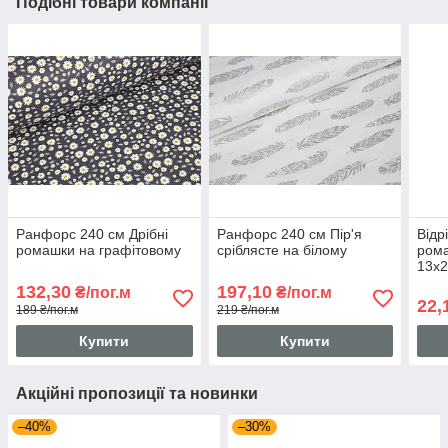
Подібні товари компанії
Ранфорс 240 см Дрібні
Ранфорс 240 см Пір'я
Відр
ромашки на графітовому
сріблясте на білому
рома
13х2
132,30
197,10
₴/пог.м
₴/пог.м
22,
189 ₴/пог.м
219 ₴/пог.м
Купити
Купити
Акційні пропозиції та новинки
–40%
–30%