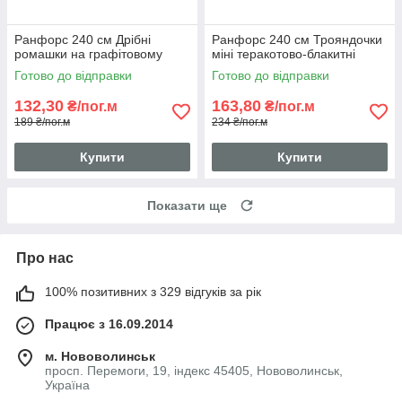
Ранфорс 240 см Дрібні
Ранфорс 240 см Трояндочки
ромашки на графітовому
міні теракотово-блакитні
Готово до відправки
Готово до відправки
132,30
163,80
₴/пог.м
₴/пог.м
189 ₴/пог.м
234 ₴/пог.м
Купити
Купити
Показати ще
Про нас
100% позитивних з 329 відгуків за рік
Працює з 16.09.2014
м. Нововолинськ
просп. Перемоги, 19, індекс 45405, Нововолинськ,
Україна