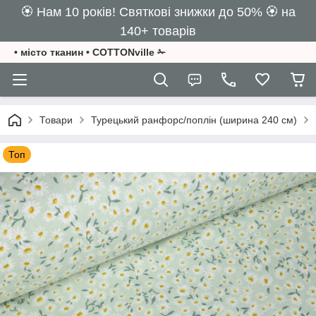
🏵️ Нам 10 років! Святкові знижки до 50% 🏵️ на
140+ товарів
• місто тканин • COTTONville ✁
Товари
Турецький ранфорс/поплін (ширина 240 см)
Топ