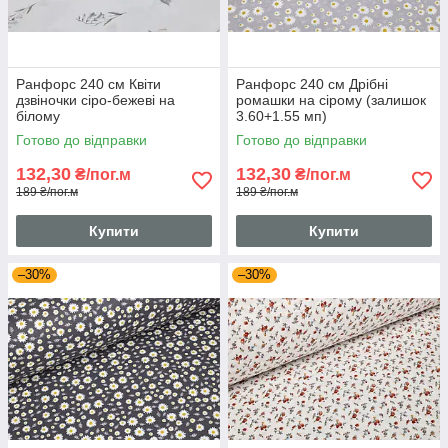
Ранфорс 240 см Квіти
Ранфорс 240 см Дрібні
дзвіночки сіро-бежеві на
ромашки на сірому (залишок
білому
3.60+1.55 мп)
Готово до відправки
Готово до відправки
132,30
132,30
₴/пог.м
₴/пог.м
189 ₴/пог.м
189 ₴/пог.м
Купити
Купити
–30%
–30%