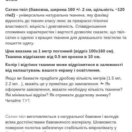
Сатин-твіл (бавовна, ширина 160 +/- 2 см, щільність ~120
г/м2)
- універсальна натуральна тканина, яку фахівці
відносять до тканин класу люкс за прекрасні гігієнічні
властивості, міцність і довговічність. Співвідношення
споживчих характеристик і вартості дозволяє сказати, що твіл-
сатин є однією з кращих тканини для домашнього текстилю та
пошиття одягу.
Ціна вказана за 1 метр погонний (відріз 100х160 см).
Тканина відрізаємо від 0.5 мп кроком в 10 см.
Колір і відтінок тканини може відрізнятися в залежності
від налаштувань вашого екрану і освітлення.
Якщо ви бажаєте придбати дробову кількість метрів (1.5 мп,
2.2 мп...), вкажіть це у примітках до замовлення.
✁
Як
оформити замовлення, вказати необхідну кількість тканини?
Які мінімальні відрізи? Як отримати додаткову знижку?
Читайте
ТУТ
.
Сатин-твіл
виготовляється з натуральної бавовни і володіє
всіма достоїнствами бавовняного матеріалу. Шовковиста
поверхня полотна забезпечує стабільність мікроклімату у