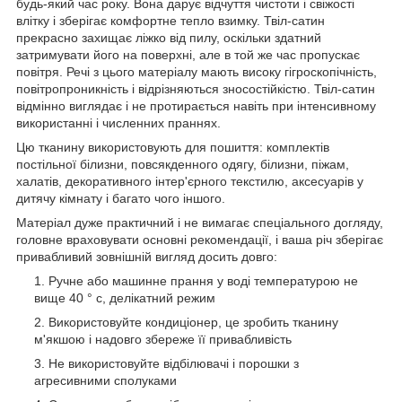
будь-який час року. Вона дарує відчуття чистоти і свіжості
влітку і зберігає комфортне тепло взимку. Твіл-сатин
прекрасно захищає ліжко від пилу, оскільки здатний
затримувати його на поверхні, але в той же час пропускає
повітря. Речі з цього матеріалу мають високу гігроскопічність,
повітропроникність і відрізняються зносостійкістю. Твіл-сатин
відмінно виглядає і не протирається навіть при інтенсивному
використанні і численних праннях.
Цю тканину використовують для пошиття: комплектів
постільної білизни, повсякденного одягу, білизни, піжам,
халатів, декоративного інтер'єрного текстилю, аксесуарів у
дитячу кімнату і багато чого іншого.
Матеріал дуже практичний і не вимагає спеціального догляду,
головне враховувати основні рекомендації, і ваша річ зберігає
привабливий зовнішній вигляд досить довго:
Ручне або машинне прання у воді температурою не
вище 40 ° с, делікатний режим
Використовуйте кондиціонер, це зробить тканину
м'якшою і надовго збереже її привабливість
Не використовуйте відбілювачі і порошки з
агресивними сполуками