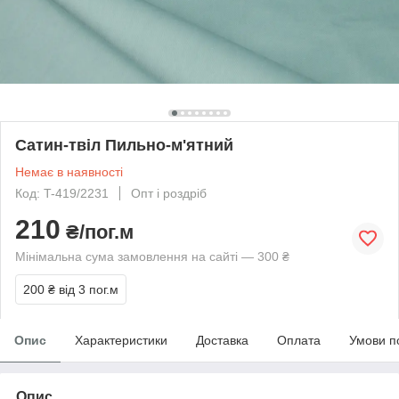
Сатин-твіл Пильно-м'ятний
Немає в наявності
Код: T-419/2231
Опт і роздріб
210
₴/пог.м
Мінімальна сума замовлення на сайті — 300 ₴
200 ₴
від 3 пог.м
Опис
Характеристики
Доставка
Оплата
Умови п
Опис