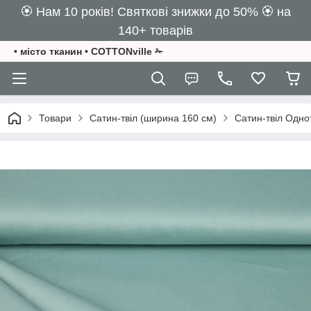
🏵️ Нам 10 років! Святкові знижки до 50% 🏵️ на
140+ товарів
• місто тканин • COTTONville ✁
Товари
Сатин-твіл (ширина 160 см)
Сатин-твіл Одно