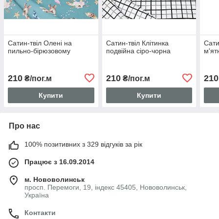
Сатин-твіл Олені на
Сатин-твіл Клітинка
Сати
пильно-бірюзовому
подвійна сіро-чорна
м'ят
210
210
210
₴/пог.м
₴/пог.м
Купити
Купити
Про нас
100% позитивних з 329 відгуків за рік
Працює з 16.09.2014
м. Нововолинськ
просп. Перемоги, 19, індекс 45405, Нововолинськ,
Україна
Контакти