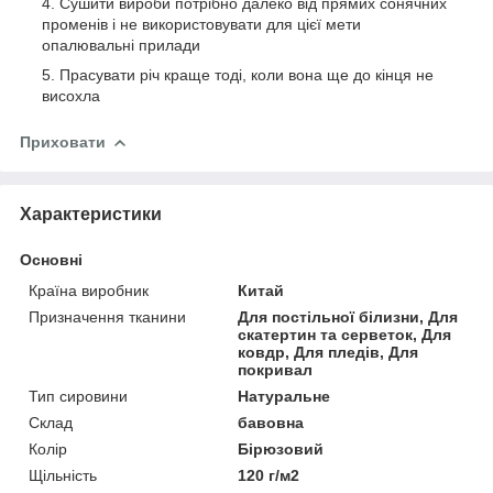
Сушити вироби потрібно далеко від прямих сонячних
променів і не використовувати для цієї мети
опалювальні прилади
Прасувати річ краще тоді, коли вона ще до кінця не
висохла
Приховати
Характеристики
Основні
Країна виробник
Китай
Призначення тканини
Для постільної білизни, Для
скатертин та серветок, Для
ковдр, Для пледів, Для
покривал
Тип сировини
Натуральне
Склад
бавовна
Колір
Бірюзовий
Щільність
120 г/м2