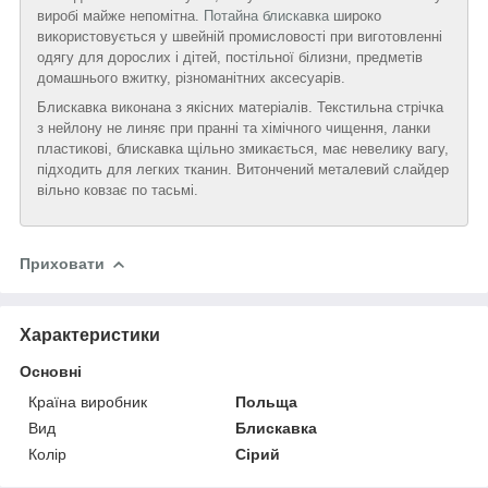
виробі майже непомітна.
Потайна блискавка
широко
використовується у швейній промисловості при виготовленні
одягу для дорослих і дітей, постільної білизни, предметів
домашнього вжитку, різноманітних аксесуарів.
Блискавка виконана з якісних матеріалів. Текстильна стрічка
з нейлону не линяє при пранні та хімічного чищення, ланки
пластикові, блискавка щільно змикається, має невелику вагу,
підходить для легких тканин. Витончений металевий слайдер
вільно ковзає по тасьмі.
Приховати
Характеристики
Основні
Країна виробник
Польща
Вид
Блискавка
Колір
Сірий