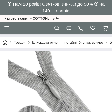
🏵️ Нам 10 років! Святкові знижки до 50% 🏵️ на
140+ товарів
• місто тканин • COTTONville ✁
Товари
Блискавки рулонні, потайні, бігунки, велкро
Б