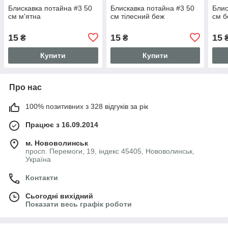
Блискавка потайна #3 50
Блискавка потайна #3 50
Блис
см м'ятна
см тілесний беж
см б
15
15
15
₴
₴
Купити
Купити
Про нас
100% позитивних з 328 відгуків за рік
Працює з 16.09.2014
м. Нововолинськ
просп. Перемоги, 19, індекс 45405, Нововолинськ,
Україна
Контакти
Сьогодні вихідний
Показати весь графік роботи