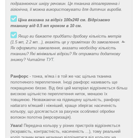
подразнюючих шкіру речовин. Ця тканина гіпоалергенна і
гігієнічна, її можна використовувати для дитячих виробів.
Ціна вказана за відріз 100х240 см. Відрізаємо
тканину від 0.5 мп кроком в 10 см.
Якщо ви бажаєте придбати дробову кількість метрів
(1.5 мп, 2.2 мп...), вкажіть це у примітках до замовлення.
✁
Як оформити замовлення, вказати необхідну кількість
тканини? Які мінімальні відрізи? Як отримати додаткову
знижку? Читайте
ТУТ
.
Ранфорс
- тонка, м'яка і в той же час щільна тканина
полотняного переплетення. Іноді ранфорс називають ще
покращеною бяззю. Від бязі цей матеріал відрізняється більш
високою щільністю переплетення ниток, меншою їх
товщиною. Незважаючи на підвищену щільність, ранфорс
набагато м'якший і ніжніший, краще зберігає насиченість
кольору, що досягається за рахунок особливої обробки
волокон полотна (мерсеризація).
Увага!
Передача кольору у різних пристроїв відрізняється
(яскравість, контрастність, насиченість ...), тому реальний
колір тканин може незначно відрізнятися від кольору на