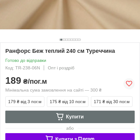
Ранфорс Беж теплий 240 см Туреччина
Готово до відправки
Код: ТR-238-06N
Опт і роздріб
189
₴/пог.м
Мінімальна сума замовлення на сайті — 300 ₴
179 ₴
від 3 пог.м
175 ₴
від 10 пог.м
171 ₴
від 30 пог.м
Купити
або
Купити з