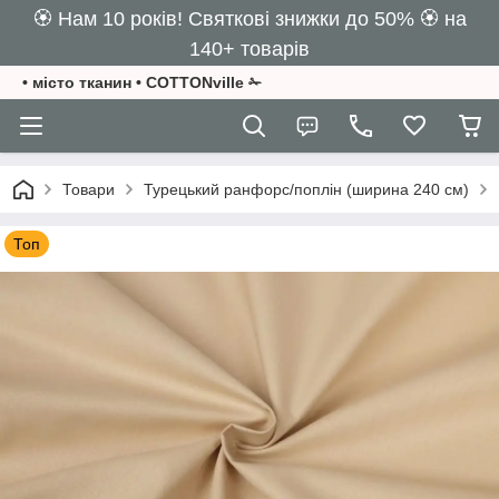
🏵️ Нам 10 років! Святкові знижки до 50% 🏵️ на
140+ товарів
• місто тканин • COTTONville ✁
Товари
Турецький ранфорс/поплін (ширина 240 см)
Топ