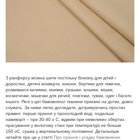
З ранфорсу можна шити постільну білизну для дітей і
дорослих, дитячі конверти, кокони, бортики для ліжечок,
розвиваючі килимки, книжки, іграшки, кошики, мішки,
косметички, мішечки для речей, пов'язки, гумки, одяг і багато
іншого. Речі з цієї бавовняної тканини приємні на дотик, довго
служать. За ними легко доглядати, дотримуючись простих
правил: перше прання у прохолодній воді, подальші
навиворіт – при 30-40
о
С, віджим при невеликих обертах,
прасування у вологому стані при температурі не більше
150
о
С, сушка у вертикальному положенні. Детальніше
читайте про це у статті
Про прання і усадку бавовняних