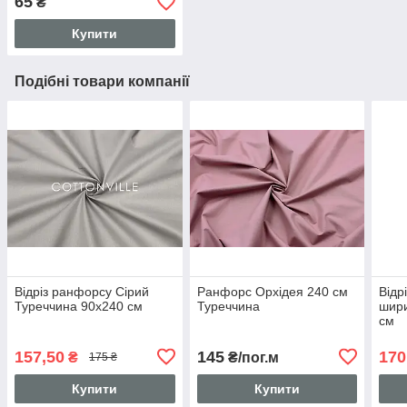
65
₴
Купити
Подібні товари компанії
Відріз ранфорсу Сірий
Ранфорс Орхідея 240 см
Відр
Туреччина 90х240 см
Туреччина
шири
см
157,50
145
170
₴
₴/пог.м
175 ₴
Купити
Купити