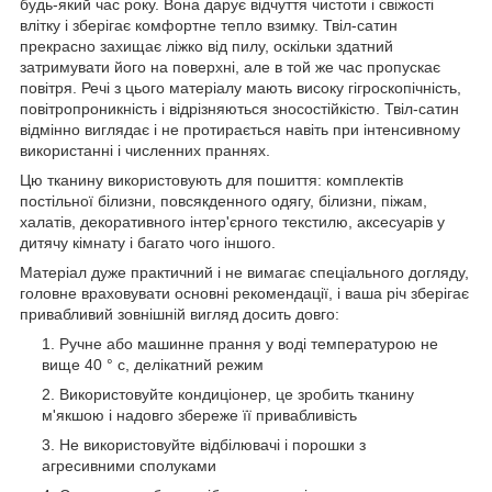
будь-який час року. Вона дарує відчуття чистоти і свіжості
влітку і зберігає комфортне тепло взимку. Твіл-сатин
прекрасно захищає ліжко від пилу, оскільки здатний
затримувати його на поверхні, але в той же час пропускає
повітря. Речі з цього матеріалу мають високу гігроскопічність,
повітропроникність і відрізняються зносостійкістю. Твіл-сатин
відмінно виглядає і не протирається навіть при інтенсивному
використанні і численних праннях.
Цю тканину використовують для пошиття: комплектів
постільної білизни, повсякденного одягу, білизни, піжам,
халатів, декоративного інтер'єрного текстилю, аксесуарів у
дитячу кімнату і багато чого іншого.
Матеріал дуже практичний і не вимагає спеціального догляду,
головне враховувати основні рекомендації, і ваша річ зберігає
привабливий зовнішній вигляд досить довго:
Ручне або машинне прання у воді температурою не
вище 40 ° с, делікатний режим
Використовуйте кондиціонер, це зробить тканину
м'якшою і надовго збереже її привабливість
Не використовуйте відбілювачі і порошки з
агресивними сполуками