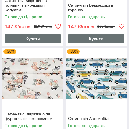
Сатин-твіл Звірятка на
галявині з віночками і
Сатин-твіл Ведмедики в
жолудями
коронах
Готово до відправки
Готово до відправки
147
147
₴/пог.м
₴/пог.м
210 ₴/пог.м
210 ₴/пог.м
Купити
Купити
–30%
–30%
Сатин-твіл Звірятка біля
фургончиків з морозивом
Сатин-твіл Автомобілі
Готово до відправки
Готово до відправки