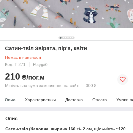
Сатин-твіл Звірята, пір'я, квіти
Немає в наявності
Код: T-271
Роздріб
210
₴/пог.м
Мінімальна сума замовлення на сайті — 300 ₴
Опис
Характеристики
Доставка
Оплата
Умови п
Опис
Сатин-твіл (бавовна, ширина 160 +/- 2 см, щільність ~120