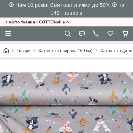
🏵️ Нам 10 років! Святкові знижки до 50% 🏵️ на
140+ товарів
• місто тканин • COTTONville ✁
Товари
Сатин-твіл (ширина 160 см)
Сатин-твіл Дитяч