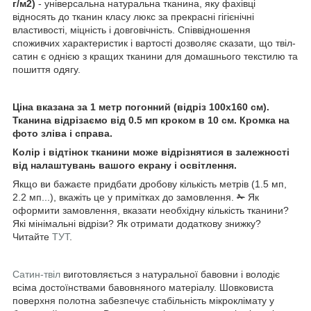
г/м2)
- універсальна натуральна тканина, яку фахівці
відносять до тканин класу люкс за прекрасні гігієнічні
властивості, міцність і довговічність. Співвідношення
споживчих характеристик і вартості дозволяє сказати, що твіл-
сатин є однією з кращих тканини для домашнього текстилю та
пошиття одягу.
Ціна вказана за 1 метр погонний (відріз 100х160 см).
Тканина відрізаємо від 0.5 мп кроком в 10 см.
Кромка на
фото зліва і справа.
Колір і відтінок тканини може відрізнятися в залежності
від налаштувань вашого екрану і освітлення.
Якщо ви бажаєте придбати дробову кількість метрів (1.5 мп,
2.2 мп...), вкажіть це у примітках до замовлення.
✁
Як
оформити замовлення, вказати необхідну кількість тканини?
Які мінімальні відрізи? Як отримати додаткову знижку?
Читайте
ТУТ
.
Сатин-твіл
виготовляється з натуральної бавовни і володіє
всіма достоїнствами бавовняного матеріалу. Шовковиста
поверхня полотна забезпечує стабільність мікроклімату у