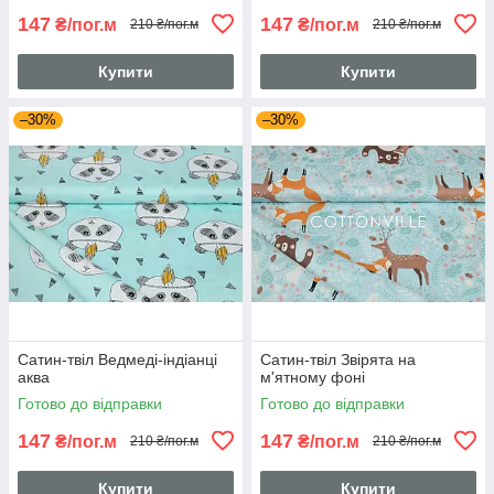
147
147
₴/пог.м
₴/пог.м
210 ₴/пог.м
210 ₴/пог.м
Купити
Купити
–30%
–30%
Сатин-твіл Ведмеді-індіанці
Сатин-твіл Звірята на
аква
м'ятному фоні
Готово до відправки
Готово до відправки
147
147
₴/пог.м
₴/пог.м
210 ₴/пог.м
210 ₴/пог.м
Купити
Купити