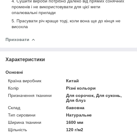
Сушити вироби потрібно далеко від прямих сонячних
променів і не використовувати для цієї мети
опалювальні прилади
Прасувати річ краще тоді, коли вона ще до кінця не
висохла
Приховати
Характеристики
Основні
Країна виробник
Китай
Колір
Різні кольори
Призначення тканини
Для сорочок, Для суконь,
Для блуз
Склад
бавовна
Тип сировини
Натуральне
Ширина тканини
1600 мм
Щільність
120 г/м2