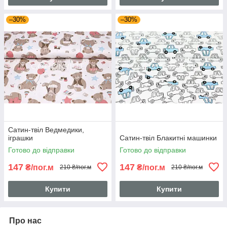
–30%
–30%
Сатин-твіл Ведмедики,
іграшки
Сатин-твіл Блакитні машинки
Готово до відправки
Готово до відправки
147
147
₴/пог.м
₴/пог.м
210 ₴/пог.м
210 ₴/пог.м
Купити
Купити
Про нас