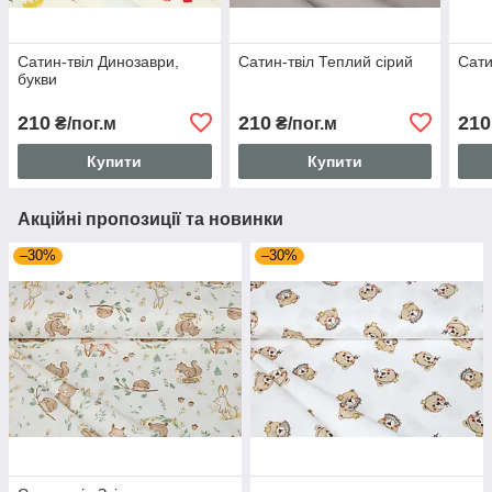
Сатин-твіл Динозаври,
Сатин-твіл Теплий сірий
Сати
букви
210
210
210
₴/пог.м
₴/пог.м
Купити
Купити
Акційні пропозиції та новинки
–30%
–30%