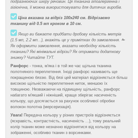
подразнюючих шкіру речовин. Ця тканина гіпоалергенна і
гігієнічна, її можна використовувати для дитячих виробів.
Ціна вказана за відріз 100х240 см. Відрізаємо
тканину від 0.5 мп кроком в 10 см.
Якщо ви бажаєте придбати дробову кількість метрів
(1.5 мп, 2.2 мп...), вкажіть це у примітках до замовлення.
✁
Як оформити замовлення, вказати необхідну кількість
тканини? Які мінімальні відрізи? Як отримати додаткову
знижку? Читайте
ТУТ
.
Ранфорс
- тонка, м'яка і в той же час щільна тканина
полотняного переплетення. Іноді ранфорс називають ще
покращеною бяззю. Від бязі цей матеріал відрізняється більш
високою щільністю переплетення ниток, меншою їх
товщиною. Незважаючи на підвищену щільність, ранфорс
набагато м'якший і ніжніший, краще зберігає насиченість
кольору, що досягається за рахунок особливої обробки
волокон полотна (мерсеризація).
Увага!
Передача кольору у різних пристроїв відрізняється
(яскравість, контрастність, насиченість ...), тому реальний
колір тканин може незначно відрізнятися від кольору на
зображенні, особливо тканин з ворсинками.