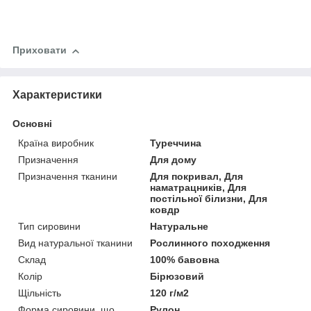
Приховати
Характеристики
Основні
Країна виробник
Туреччина
Призначення
Для дому
Призначення тканини
Для покривал, Для
наматрацників, Для
постільної білизни, Для
ковдр
Тип сировини
Натуральне
Вид натуральної тканини
Рослинного походження
Склад
100% бавовна
Колір
Бірюзовий
Щільність
120 г/м2
Форма сировини, що
Рулон