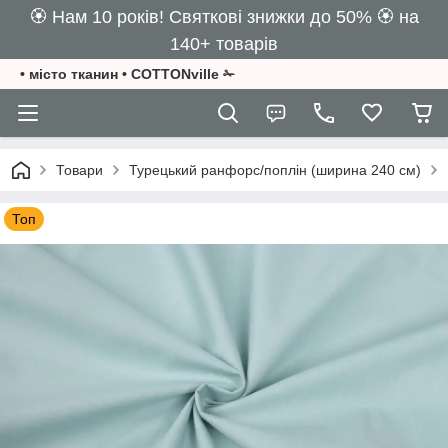
🏵️ Нам 10 років! Святкові знижки до 50% 🏵️ на
140+ товарів
• місто тканин • COTTONville ✁
Товари
Турецький ранфорс/поплін (ширина 240 см)
Топ