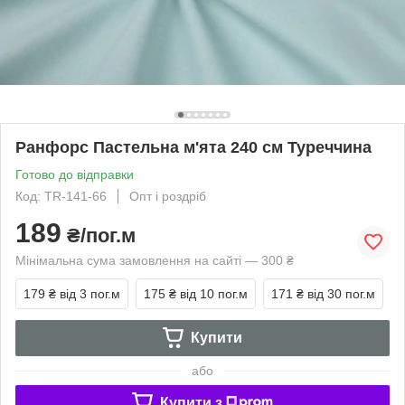
Ранфорс Пастельна м'ята 240 см Туреччина
Готово до відправки
Код: ТR-141-66
Опт і роздріб
189
₴/пог.м
Мінімальна сума замовлення на сайті — 300 ₴
179 ₴
від 3 пог.м
175 ₴
від 10 пог.м
171 ₴
від 30 пог.м
Купити
або
Купити з