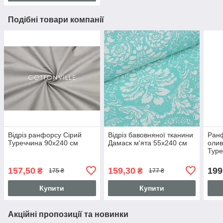
Подібні товари компанії
Відріз ранфорсу Сірий
Відріз бавовняної тканини
Ран
Туреччина 90х240 см
Дамаск м'ята 55х240 см
олив
Туре
157,50
159,30
199
₴
₴
175 ₴
177 ₴
Купити
Купити
Акційні пропозиції та новинки