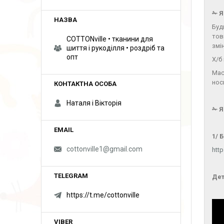
✁ 
Буд
тов
COTTONville • тканини для
змі
шиття і рукоділля • роздріб та
опт
Х/б
Мас
нос
Наталя і Вікторія
✁ 
1/ 
cottonville1@gmail.com
http
Дет
https://t.me/cottonville