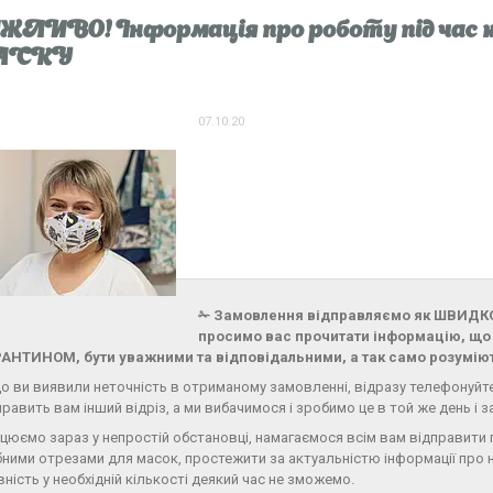
ЛИВО! Інформація про роботу під час 
АСКУ
07.10.20
✁ Замовлення відправляємо як ШВИДКО
просимо вас прочитати інформацію, що 
АНТИНОМ, бути уважними та відповідальними, а так само розумію
о ви виявили неточність в отриманому замовленні, відразу телефонуйте 
править вам інший відріз, а ми вибачимося і зробимо це в той же день і за
цюємо зараз у непростій обстановці, намагаємося всім вам відправити
бними отрезами для масок, простежити за актуальністю інформації про 
вність у необхідній кількості деякий час не зможемо.