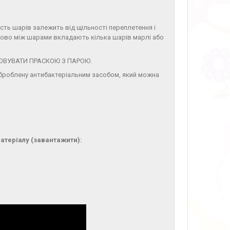
кість шарів залежить від щільності переплетення і
атково між шарами вкладають кілька шарів марлі або
АСОВУВАТИ ПРАСКОЮ З ПАРОЮ.
 оброблену антибактеріальним засобом, який можна
атеріалу (завантажити):