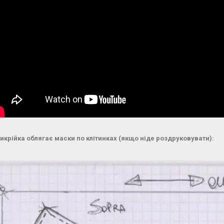
Викрійка облягає маски по клітинках (якщо ніде роздруковувати):