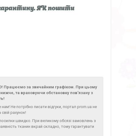
карантину. ЯК пошити
! Працюємо за звичайним графіком. При цьому
нижче, та враховуючи обстановку пов'язану з
ть!
нам! Не потрібно писати відгуки, портал prom.ua не
 свій рахунок!
 посилки швидко. При великому обсязі замовлень з
наявність тканин вкрай складно, тому гарантувати