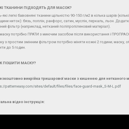
ЯКІ ТКАНИНИ ПІДХОДЯТЬ ДЛЯ МАСОК?
ь-які легкі бавовняні тканини щільністю 90-150 г/м2 в кілька шарів (кіль
щини ниток): бязь, поплін, ранфорс, сатин, муслін, перкаль, льон. Дод
нний фільтр (наприклад, нетканий поліпропіленовий матеріал).
 маску потрібно ПРАТИ з миючим засобом після використання і ПРОПР
ку з простим змінним фільтром потрібно міняти кожні 2 години; маску,
ити до 5 годин.
ЯК ПОШИТИ МАСКУ?
Безкоштовно викрійка тришарової маски з кишенею для нетканого м
s://patterneasy.com/sites/default/files/files/face-guard-mask_S-M-L.pdf
альна відео інструкція: