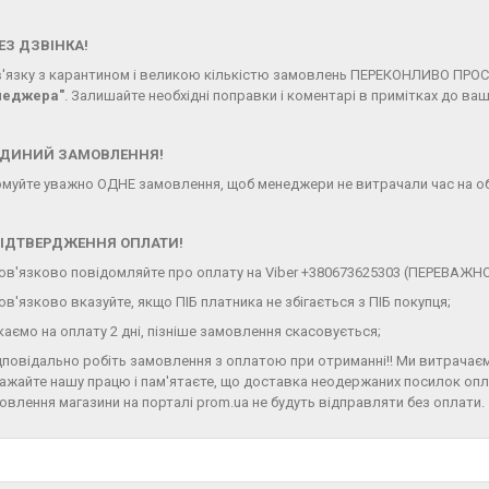
ЕЗ ДЗВІНКА!
в'язку з карантином і великою кількістю замовлень ПЕРЕКОНЛИВО ПРО
неджера"
. Залишайте необхідні поправки і коментарі в примітках до ва
ЄДИНИЙ ЗАМОВЛЕННЯ!
муйте уважно ОДНЕ замовлення, щоб менеджери не витрачали час на об
ПІДТВЕРДЖЕННЯ ОПЛАТИ!
бов'язково повідомляйте про оплату на Viber +380673625303 (ПЕРЕВАЖНО
бов'язково вказуйте, якщо ПІБ платника не збігається з ПІБ покупця;
екаємо на оплату 2 дні, пізніше замовлення скасовується;
ідповідально робіть замовлення з оплатою при отриманні!! Ми витрачаєм
ажайте нашу працю і пам'ятаєте, що доставка неодержаних посилок опла
овлення магазини на порталі prom.ua не будуть відправляти без оплати.