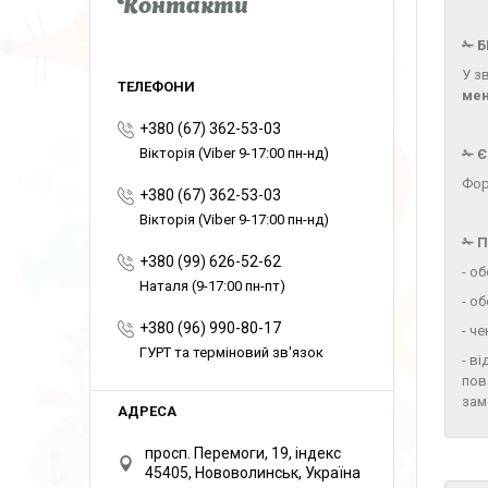
Контакти
✁ Б
У з
ме
+380 (67) 362-53-03
Вікторія (Viber 9-17:00 пн-нд)
✁ 
Фор
+380 (67) 362-53-03
Вікторія (Viber 9-17:00 пн-нд)
✁ 
+380 (99) 626-52-62
- о
Наталя (9-17:00 пн-пт)
- о
+380 (96) 990-80-17
- ч
ГУРТ та терміновий зв'язок
- в
пов
зам
просп. Перемоги, 19, індекс
45405, Нововолинськ, Україна