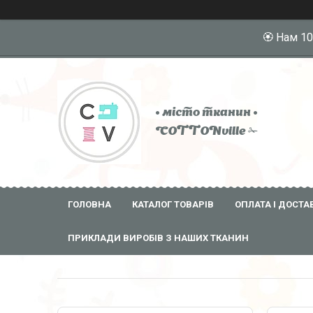
🏵️ Нам 1
• місто тканин •
COTTONville ✁
ГОЛОВНА
КАТАЛОГ ТОВАРІВ
ОПЛАТА І ДОСТА
ПРИКЛАДИ ВИРОБІВ З НАШИХ ТКАНИН