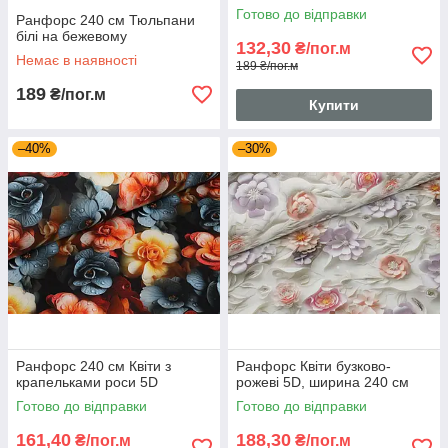
Готово до відправки
Ранфорс 240 см Тюльпани
білі на бежевому
132,30
₴/пог.м
Немає в наявності
189 ₴/пог.м
189
₴/пог.м
Купити
–40%
–30%
Ранфорс 240 см Квіти з
Ранфорс Квіти бузково-
крапельками роси 5D
рожеві 5D, ширина 240 см
Готово до відправки
Готово до відправки
161,40
188,30
₴/пог.м
₴/пог.м