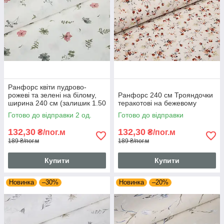
Ранфорс квіти пудрово-
рожеві та зелені на білому,
Ранфорс 240 см Трояндочки
ширина 240 см (залишик 1.50
теракотові на бежевому
мп)
Готово до відправки 2 од.
Готово до відправки
132,30
132,30
₴/пог.м
₴/пог.м
189 ₴/пог.м
189 ₴/пог.м
Купити
Купити
Новинка
–30%
Новинка
–20%