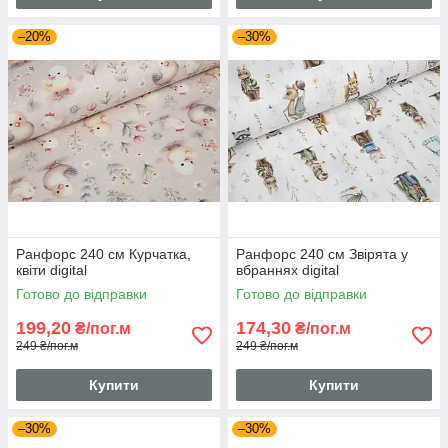
–20%
–30%
Ранфорс 240 см Курчатка,
Ранфорс 240 см Звірята у
квіти digital
вбраннях digital
Готово до відправки
Готово до відправки
199,20
174,30
₴/пог.м
₴/пог.м
249 ₴/пог.м
249 ₴/пог.м
Купити
Купити
–30%
–30%