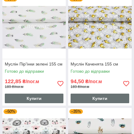
Муслін Пір'їнки зелені 155 см
Муслін Каченята 155 см
Готово до відправки
Готово до відправки
122,85
94,50
₴/пог.м
₴/пог.м
189 ₴/пог.м
189 ₴/пог.м
Купити
Купити
–50%
–35%