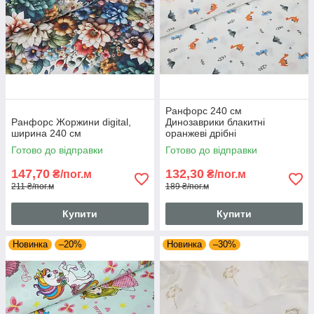
Ранфорс 240 см
Ранфорс Жоржини digital,
Динозаврики блакитні
ширина 240 см
оранжеві дрібні
Готово до відправки
Готово до відправки
147,70
132,30
₴/пог.м
₴/пог.м
211 ₴/пог.м
189 ₴/пог.м
Купити
Купити
Новинка
–20%
Новинка
–30%