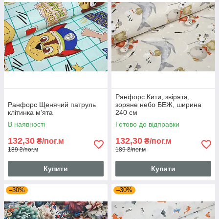
Ранфорс Кити, звірята,
Ранфорс Щенячий патруль
зоряне небо БЕЖ, ширина
клітинка мʼята
240 см
В наявності
Готово до відправки
132,30
132,30
₴/пог.м
₴/пог.м
189 ₴/пог.м
189 ₴/пог.м
Купити
Купити
–30%
–30%