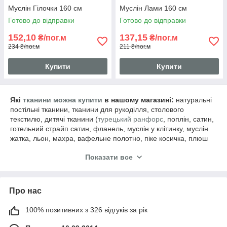
Муслін Гілочки 160 см
Муслін Лами 160 см
Готово до відправки
Готово до відправки
152,10
137,15
₴/пог.м
₴/пог.м
234 ₴/пог.м
211 ₴/пог.м
Купити
Купити
Які
тканини можна купити
в нашому магазині:
натуральні
постільні тканини, тканини для рукоділля, столового
текстилю, дитячі тканини (
турецький ранфорс
, поплін, сатин,
готельний страйп сатин, фланель, муслін у клітинку, муслін
жатка, льон, махра, вафельне полотно, піке косичка, плюш
minky, велсофт Teddy, бавовняний велюр, батист, washed
Показати все
cotton, сувора бязь, котон для сумок, тефлонова
панама). Працюємо з турецькими виробниками Napolyon,
Freedom, Sabaev, Wella, Tekins, Selonya, Premier та ін.
Про нас
100% позитивних з 326 відгуків за рік