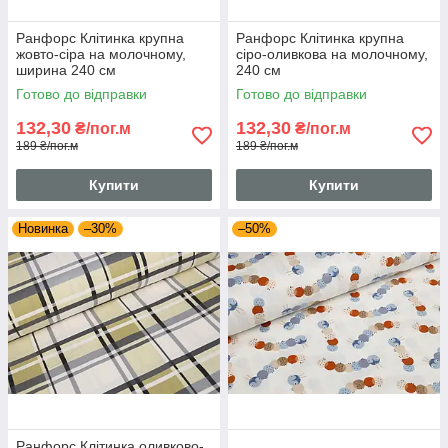
Ранфорс Клітинка крупна
Ранфорс Клітинка крупна
жовто-сіра на молочному,
сіро-оливкова на молочному,
ширина 240 см
240 см
Готово до відправки
Готово до відправки
132,30
132,30
₴/пог.м
₴/пог.м
189 ₴/пог.м
189 ₴/пог.м
Купити
Купити
Новинка
–30%
–50%
Ранфорс Клітинка оливково-