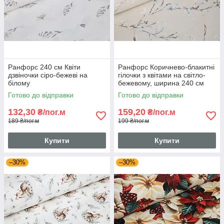
Ранфорс 240 см Квіти
Ранфорс Коричнево-блакитні
дзвіночки сіро-бежеві на
гілочки з квітами на світло-
білому
бежевому, ширина 240 см
Готово до відправки
Готово до відправки
132,30
159,20
₴/пог.м
₴/пог.м
189 ₴/пог.м
199 ₴/пог.м
Купити
Купити
–30%
–30%