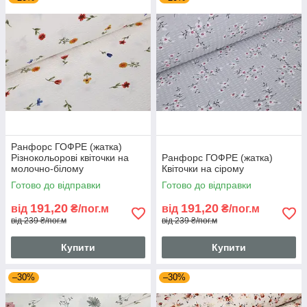
Ранфорс ГОФРЕ (жатка)
Різнокольорові квіточки на
Ранфорс ГОФРЕ (жатка)
молочно-білому
Квіточки на сірому
Готово до відправки
Готово до відправки
191,20
191,20
від
₴/пог.м
від
₴/пог.м
від 239 ₴/пог.м
від 239 ₴/пог.м
Купити
Купити
–30%
–30%