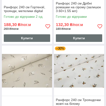
Ранфорс 240 см Дрібні
Ранфорс 240 см Гортензії,
ромашки на сірому (залишок
троянди, метелики digital
3.60+1.55 мп)
Готово до відправки 2 од.
Готово до відправки
188,30
132,30
₴/пог.м
₴/пог.м
269 ₴/пог.м
189 ₴/пог.м
Купити
Купити
–30%
Ранфорс 240 см Трояндочки
жовті на білому