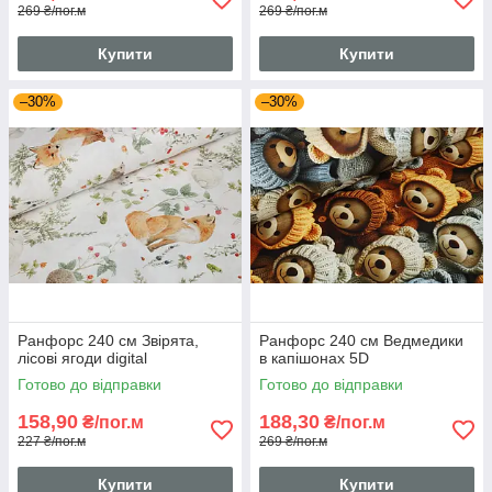
269 ₴/пог.м
269 ₴/пог.м
Купити
Купити
–30%
–30%
Ранфорс 240 см Звірята,
Ранфорс 240 см Ведмедики
лісові ягоди digital
в капішонах 5D
Готово до відправки
Готово до відправки
158,90
188,30
₴/пог.м
₴/пог.м
227 ₴/пог.м
269 ₴/пог.м
Купити
Купити