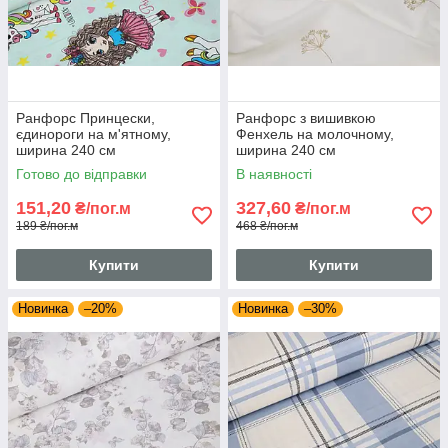
Ранфорс Принцески,
Ранфорс з вишивкою
єдинороги на м'ятному,
Фенхель на молочному,
ширина 240 см
ширина 240 см
Готово до відправки
В наявності
151,20
327,60
₴/пог.м
₴/пог.м
189 ₴/пог.м
468 ₴/пог.м
Купити
Купити
Новинка
–20%
Новинка
–30%