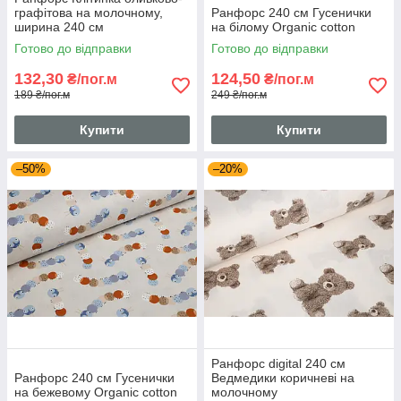
графітова на молочному,
Ранфорс 240 см Гусенички
ширина 240 см
на білому Organic cotton
Готово до відправки
Готово до відправки
132,30
124,50
₴/пог.м
₴/пог.м
189 ₴/пог.м
249 ₴/пог.м
Купити
Купити
–50%
–20%
Ранфорс digital 240 см
Ранфорс 240 см Гусенички
Ведмедики коричневі на
на бежевому Organic cotton
молочному