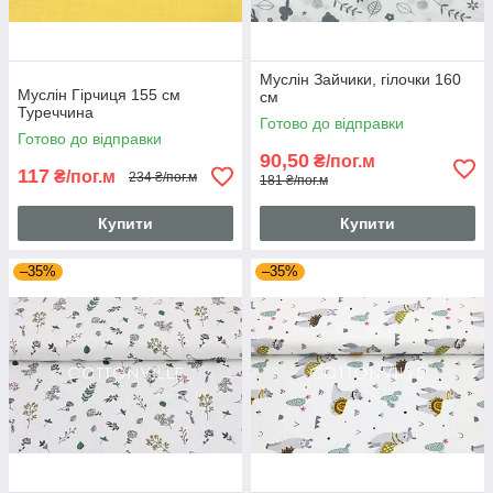
Муслін Зайчики, гілочки 160
Муслін Гірчиця 155 см
см
Туреччина
Готово до відправки
Готово до відправки
90,50
₴/пог.м
117
₴/пог.м
234 ₴/пог.м
181 ₴/пог.м
Купити
Купити
–35%
–35%