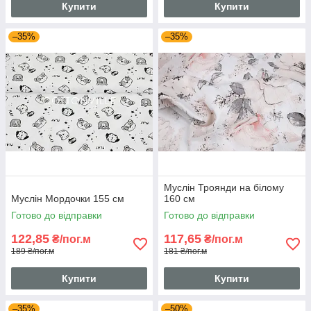
Купити
Купити
–35%
–35%
Муслін Троянди на білому
Муслін Мордочки 155 см
160 см
Готово до відправки
Готово до відправки
122,85
117,65
₴/пог.м
₴/пог.м
189 ₴/пог.м
181 ₴/пог.м
Купити
Купити
–35%
–50%