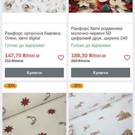
Ранфорс Квіти різдвяника
Ранфорс органічна бавовна
молочно-червоні 5D
Олені, квіти digital
цифровий друк, ширина 240
см
Готово до відправки
Готово до відправки
147,70
188,30
₴/пог.м
₴/пог.м
211 ₴/пог.м
269 ₴/пог.м
Купити
Купити
–30%
–30%