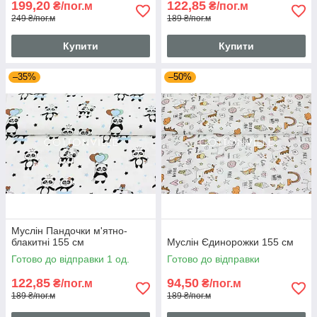
199,20
122,85
₴/пог.м
₴/пог.м
249 ₴/пог.м
189 ₴/пог.м
Купити
Купити
–35%
–50%
Муслін Пандочки м'ятно-
блакитні 155 см
Муслін Єдинорожки 155 см
Готово до відправки 1 од.
Готово до відправки
122,85
94,50
₴/пог.м
₴/пог.м
189 ₴/пог.м
189 ₴/пог.м