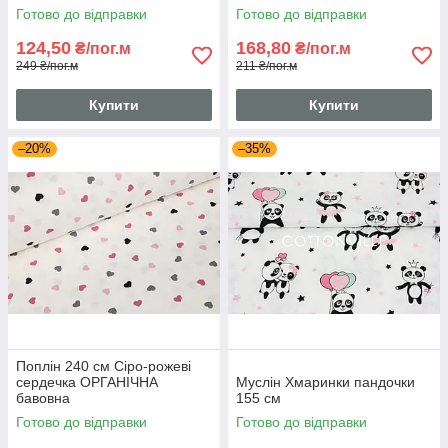
Готово до відправки
Готово до відправки
124,50
168,80
₴/пог.м
₴/пог.м
249 ₴/пог.м
211 ₴/пог.м
Купити
Купити
–20%
–35%
Поплін 240 см Сіро-рожеві
сердечка ОРГАНІЧНА
Муслін Хмаринки пандочки
бавовна
155 см
Готово до відправки
Готово до відправки