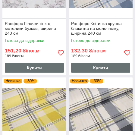
Ранфорс Гілочки гінкго,
Ранфорс Клітинка крупна
метелики бузкові, ширина
блакитна на молочному,
240 см
ширина 240 см
Готово до відправки
Готово до відправки
151,20
132,30
₴/пог.м
₴/пог.м
189 ₴/пог.м
189 ₴/пог.м
Купити
Купити
Новинка
–30%
Новинка
–30%