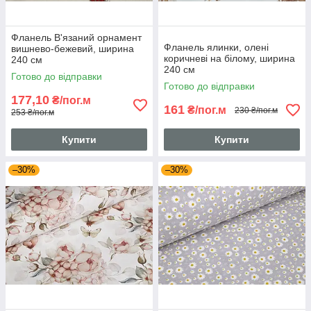
Фланель В'язаний орнамент
Фланель ялинки, олені
вишнево-бежевий, ширина
коричневі на білому, ширина
240 см
240 см
Готово до відправки
Готово до відправки
177,10
₴/пог.м
161
₴/пог.м
230 ₴/пог.м
253 ₴/пог.м
Купити
Купити
–30%
–30%